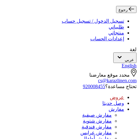
رجوع
تسجيل الدخول / تسجيل حساب
طلبياتي
منتجاتي
إعدادات الحساب
لغة
عربي
English
محدد موقع معارضنا
cs@karazlinen.com
تحتاج مساعدة؟
920008455
عروض
وصل حديثا
مفارش
مفارش صيفية
مفارش شتوية
مفارش فندقية
مفارش عرايس
مفارش أطفال