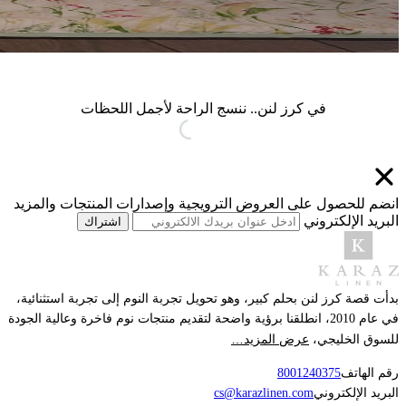
في كرز لنن.. ننسج الراحة لأجمل اللحظات
انضم للحصول على العروض الترويجية وإصدارات المنتجات والمزيد
البريد الإلكتروني
اشتراك
بدأت قصة كرز لنن بحلم كبير، وهو تحويل تجربة النوم إلى تجربة استثنائية،
في عام 2010، انطلقنا برؤية واضحة لتقديم منتجات نوم فاخرة وعالية الجودة
عرض المزيد…
للسوق الخليجي،
رقم الهاتف
8001240375
البريد الإلكتروني
cs@karazlinen.com