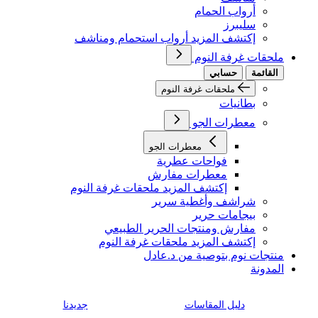
أرواب الحمام
سليبرز
إكتشف المزيد أرواب استحمام ومناشف
ملحقات غرفة النوم
القائمة
حسابي
ملحقات غرفة النوم
بطانيات
معطرات الجو
معطرات الجو
فواحات عطرية
معطرات مفارش
إكتشف المزيد ملحقات غرفة النوم
شراشف وأغطية سرير
بيجامات حرير
مفارش ومنتجات الحرير الطبيعي
إكتشف المزيد ملحقات غرفة النوم
منتجات نوم بتوصية من د.عادل
المدونة
دليل المقاسات
جديدنا