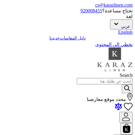
cs@karazlinen.com
تحتاج مساعدة؟
920008455
لغة
عربي
English
دليل المقاسات
جديدنا
تخطي إلى المحتوى
Search
محدد موقع معارضنا