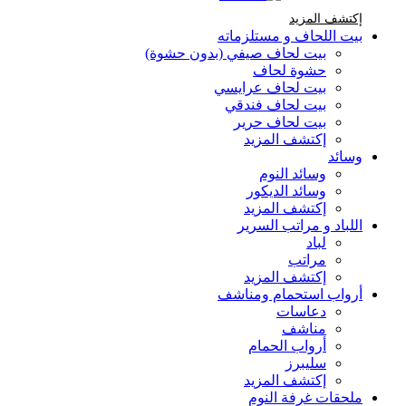
إكتشف المزيد Brands At Karaz Linen
إكتشف المزيد
بيت اللحاف و مستلزماته
بيت لحاف صيفي (بدون حشوة)
حشوة لحاف
بيت لحاف عرايسي
بيت لحاف فندقي
بيت لحاف حرير
إكتشف المزيد
وسائد
وسائد النوم
وسائد الديكور
إكتشف المزيد
اللباد و مراتب السرير
لباد
مراتب
إكتشف المزيد
أرواب استحمام ومناشف
دعاسات
مناشف
أرواب الحمام
سليبرز
إكتشف المزيد
ملحقات غرفة النوم