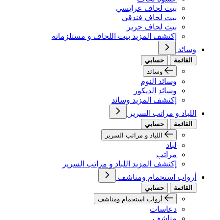
بيت لحاف عرايسي
بيت لحاف فندقي
بيت لحاف حرير
إكتشف المزيد بيت اللحاف و مستلزماته
وسائد
القائمة
حسابي
وسائد
وسائد النوم
وسائد الديكور
إكتشف المزيد وسائد
اللباد و مراتب السرير
القائمة
حسابي
اللباد و مراتب السرير
لباد
مراتب
إكتشف المزيد اللباد و مراتب السرير
أرواب استحمام ومناشف
القائمة
حسابي
أرواب استحمام ومناشف
دعاسات
مناشف