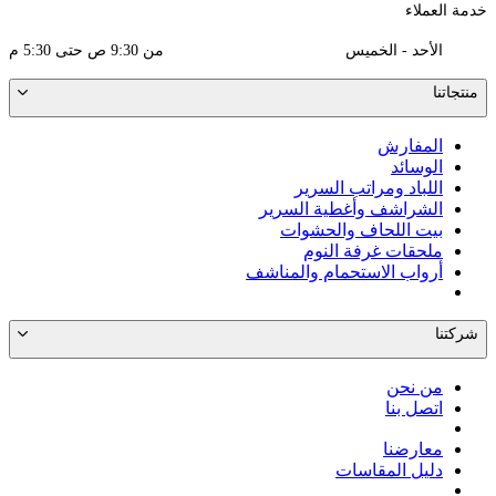
خدمة العملاء
الأحد - الخميس
من 9:30 ص حتى 5:30 م
منتجاتنا
المفارش
الوسائد
اللباد ومراتب السرير
الشراشف وأغطية السرير
بيت اللحاف والحشوات
ملحقات غرفة النوم
أرواب الاستحمام والمناشف
شركتنا
من نحن
اتصل بنا
معارضنا
دليل المقاسات