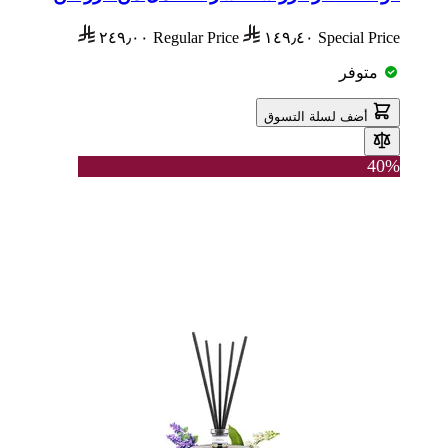
٢٤٩٫٠٠
Regular Price
١٤٩٫٤٠
Special Price
متوفر
أضف لسلة التسوق
40%