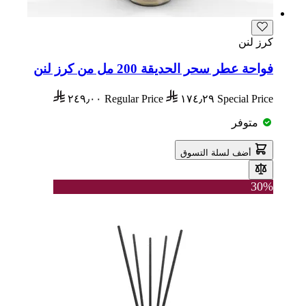
كرز لنن
فواحة عطر سحر الحديقة 200 مل من كرز لنن
٢٤٩٫٠٠
Regular Price
١٧٤٫٢٩
Special Price
متوفر
أضف لسلة التسوق
30%