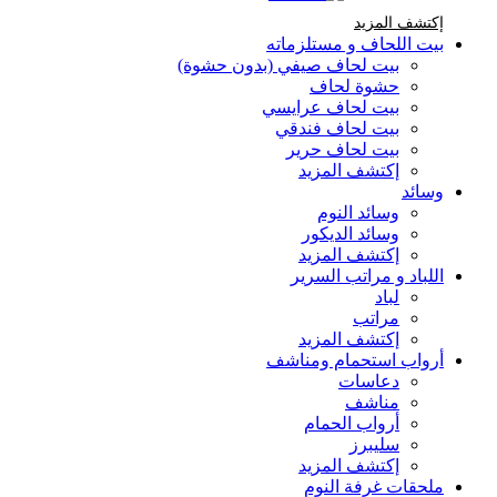
إكتشف المزيد Brands At Karaz Linen
إكتشف المزيد
بيت اللحاف و مستلزماته
بيت لحاف صيفي (بدون حشوة)
حشوة لحاف
بيت لحاف عرايسي
بيت لحاف فندقي
بيت لحاف حرير
إكتشف المزيد
وسائد
وسائد النوم
وسائد الديكور
إكتشف المزيد
اللباد و مراتب السرير
لباد
مراتب
إكتشف المزيد
أرواب استحمام ومناشف
دعاسات
مناشف
أرواب الحمام
سليبرز
إكتشف المزيد
ملحقات غرفة النوم