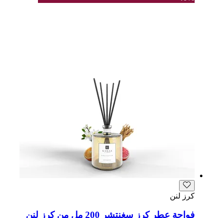
كرز لنن
فواحة عطر كرز سغنتشر 200 مل من كرز لنن