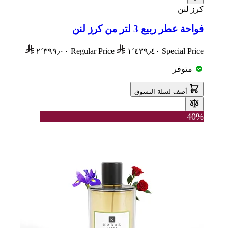
كرز لنن
فواحة عطر ربيع 3 لتر من كرز لنن
٢٬٣٩٩٫٠٠
Regular Price
١٬٤٣٩٫٤٠
Special Price
متوفر
أضف لسلة التسوق
40%