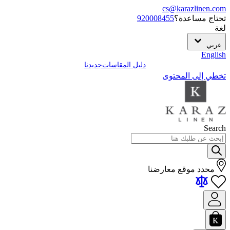
cs@karazlinen.com
تحتاج مساعدة؟
920008455
لغة
عربي
English
دليل المقاسات
جديدنا
تخطي إلى المحتوى
Search
محدد موقع معارضنا