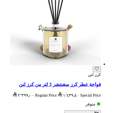
كرز لنن
فواحة عطر كرز سغنتشر 3 لتر من كرز لنن
٢٬٣٩٩٫٠٠
Regular Price
١٬٤٣٩٫٤٠
Special Price
متوفر