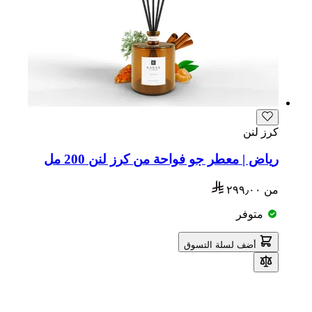
كرز لنن
رياض | معطر جو فواحة من كرز لنن 200 مل
من
٢٩٩٫٠٠
متوفر
أضف لسلة التسوق