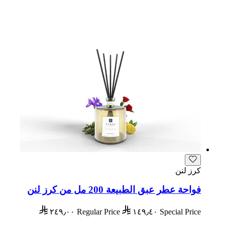
كرز لنن
فواحة عطر عبق الطبيعة 200 مل من كرز لنن
٢٤٩٫٠٠
Regular Price
١٤٩٫٤٠
Special Price