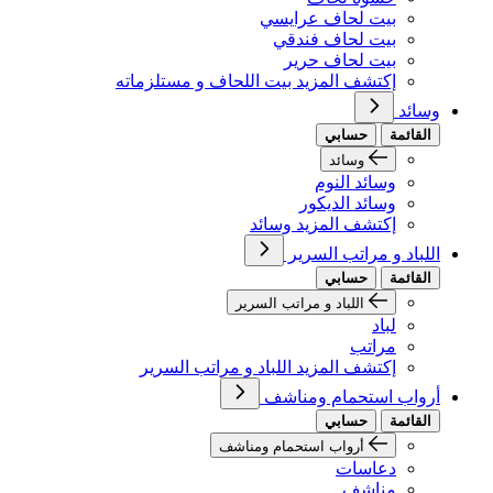
بيت لحاف عرايسي
بيت لحاف فندقي
بيت لحاف حرير
إكتشف المزيد بيت اللحاف و مستلزماته
وسائد
القائمة
حسابي
وسائد
وسائد النوم
وسائد الديكور
إكتشف المزيد وسائد
اللباد و مراتب السرير
القائمة
حسابي
اللباد و مراتب السرير
لباد
مراتب
إكتشف المزيد اللباد و مراتب السرير
أرواب استحمام ومناشف
القائمة
حسابي
أرواب استحمام ومناشف
دعاسات
مناشف