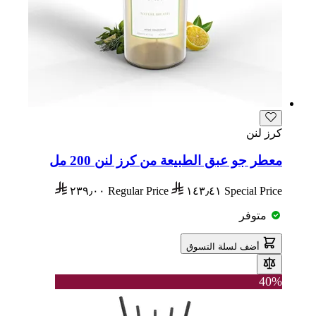
كرز لنن
معطر جو عبق الطبيعة من كرز لنن 200 مل
٢٣٩٫٠٠
Regular Price
١٤٣٫٤١
Special Price
متوفر
أضف لسلة التسوق
40%