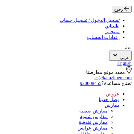
رجوع
تسجيل الدخول / تسجيل حساب
طلبياتي
منتجاتي
إعدادات الحساب
لغة
عربي
English
محدد موقع معارضنا
cs@karazlinen.com
تحتاج مساعدة؟
920008455
عروض
وصل حديثا
مفارش
مفارش صيفية
مفارش شتوية
مفارش فندقية
مفارش عرايس
مفارش أطفال