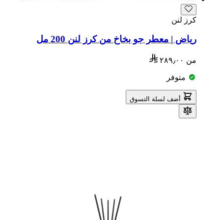
كرز لنن
رياض | معطر جو بخاخ من كرز لنن 200 مل
من
٢٨٩٫٠٠
متوفر
أضف لسلة التسوق