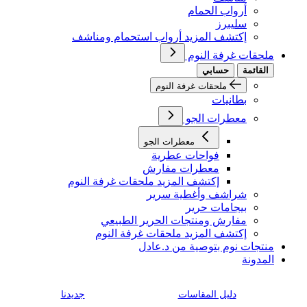
أرواب الحمام
سليبرز
إكتشف المزيد أرواب استحمام ومناشف
ملحقات غرفة النوم
القائمة
حسابي
ملحقات غرفة النوم
بطانيات
معطرات الجو
معطرات الجو
فواحات عطرية
معطرات مفارش
إكتشف المزيد ملحقات غرفة النوم
شراشف وأغطية سرير
بيجامات حرير
مفارش ومنتجات الحرير الطبيعي
إكتشف المزيد ملحقات غرفة النوم
منتجات نوم بتوصية من د.عادل
المدونة
دليل المقاسات
جديدنا