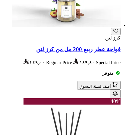
كرز لنن
فواحة عطر ربيع 200 مل من كرز لنن
٢٤٩٫٠٠
Regular Price
١٤٩٫٤٠
Special Price
متوفر
أضف لسلة التسوق
40%