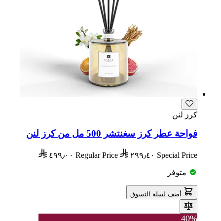
كرز لنن
فواحة عطر كرز سغنتشر 500 مل من كرز لنن
٤٩٩٫٠٠
Regular Price
٢٩٩٫٤٠
Special Price
متوفر
أضف لسلة التسوق
40%