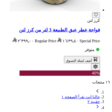
كرز لنن
فواحة عطر عبق الطبيعة 3 لتر من كرز لنن
٢٬٣٩٩٫٠٠
Regular Price
١٬٤٣٩٫٤٠
Special Price
متوفر
أضف لسلة التسوق
40%
١٦
منتجات
حاليا انت تقرأ الصفحة
١
حقيبة
٢