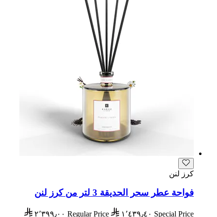
كرز لنن
فواحة عطر سحر الحديقة 3 لتر من كرز لنن
٢٬٣٩٩٫٠٠
Regular Price
١٬٤٣٩٫٤٠
Special Price