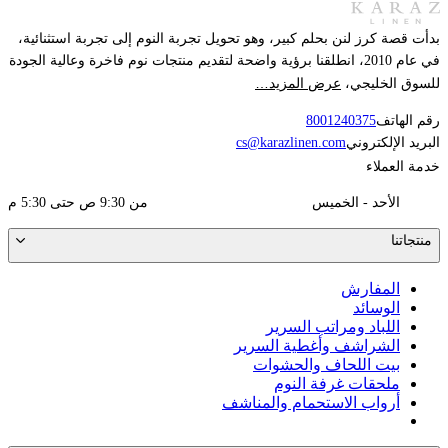
بدأت قصة كرز لنن بحلم كبير، وهو تحويل تجربة النوم إلى تجربة استثنائية،
في عام 2010، انطلقنا برؤية واضحة لتقديم منتجات نوم فاخرة وعالية الجودة
عرض المزيد…
للسوق الخليجي،
رقم الهاتف
8001240375
البريد الإلكتروني
cs@karazlinen.com
خدمة العملاء
الأحد - الخميس
من 9:30 ص حتى 5:30 م
منتجاتنا
المفارش
الوسائد
اللباد ومراتب السرير
الشراشف وأغطية السرير
بيت اللحاف والحشوات
ملحقات غرفة النوم
أرواب الاستحمام والمناشف