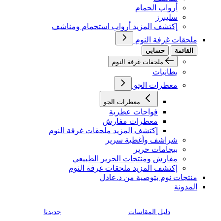
أرواب الحمام
سليبرز
إكتشف المزيد أرواب استحمام ومناشف
ملحقات غرفة النوم
القائمة
حسابي
ملحقات غرفة النوم
بطانيات
معطرات الجو
معطرات الجو
فواحات عطرية
معطرات مفارش
إكتشف المزيد ملحقات غرفة النوم
شراشف وأغطية سرير
بيجامات حرير
مفارش ومنتجات الحرير الطبيعي
إكتشف المزيد ملحقات غرفة النوم
منتجات نوم بتوصية من د.عادل
المدونة
دليل المقاسات
جديدنا