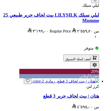
ليلي سيلك
ليلي سيلك LILYSILK بيت لحاف حرير طبيعي 25
Momme
من
٢٬٥٥٩٫٢٠
Regular Price
٣٬١٩٩٫٠٠
متوفر
أضف لسلة التسوق
20%
حصريا أونلاين
كرز لنن
هتان | بيت لحاف حرير 3 قطع
من
٤٬٥٩٥٫٠٠