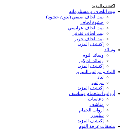
إكتشف المزيد Brands At Karaz Linen
إكتشف المزيد
بيت اللحاف و مستلزماته
بيت لحاف صيفي (بدون حشوة)
حشوة لحاف
بيت لحاف عرايسي
بيت لحاف فندقي
بيت لحاف حرير
إكتشف المزيد
وسائد
وسائد النوم
وسائد الديكور
إكتشف المزيد
اللباد و مراتب السرير
لباد
مراتب
إكتشف المزيد
أرواب استحمام ومناشف
دعاسات
مناشف
أرواب الحمام
سليبرز
إكتشف المزيد
ملحقات غرفة النوم