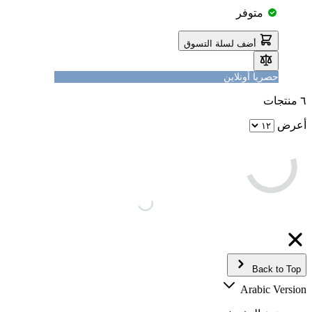
متوفر
أضف لسلة التسوق
حصريا أونلاين
٦
منتجات
أعرض
Back to Top
Arabic Version