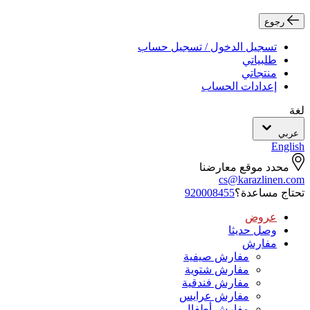
رجوع
تسجيل الدخول / تسجيل حساب
طلبياتي
منتجاتي
إعدادات الحساب
لغة
عربي
English
محدد موقع معارضنا
cs@karazlinen.com
تحتاج مساعدة؟
920008455
عروض
وصل حديثا
مفارش
مفارش صيفية
مفارش شتوية
مفارش فندقية
مفارش عرايس
مفارش أطفال