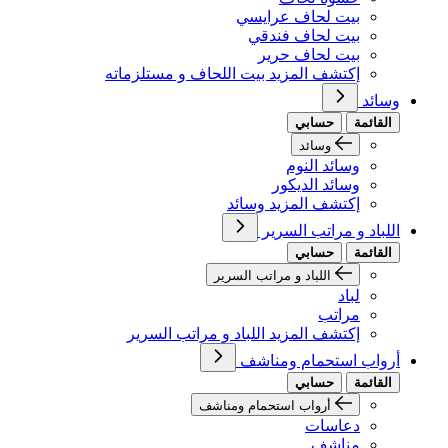
بيت لحاف عرايسي
بيت لحاف فندقي
بيت لحاف حرير
إكتشف المزيد بيت اللحاف و مستلزماته
وسائد
القائمة
حسابي
وسائد
وسائد النوم
وسائد الديكور
إكتشف المزيد وسائد
اللباد و مراتب السرير
القائمة
حسابي
اللباد و مراتب السرير
لباد
مراتب
إكتشف المزيد اللباد و مراتب السرير
أرواب استحمام ومناشف
القائمة
حسابي
أرواب استحمام ومناشف
دعاسات
مناشف