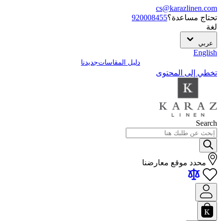
cs@karazlinen.com
تحتاج مساعدة؟
920008455
لغة
عربي
English
دليل المقاسات
جديدنا
تخطي إلى المحتوى
Search
محدد موقع معارضنا