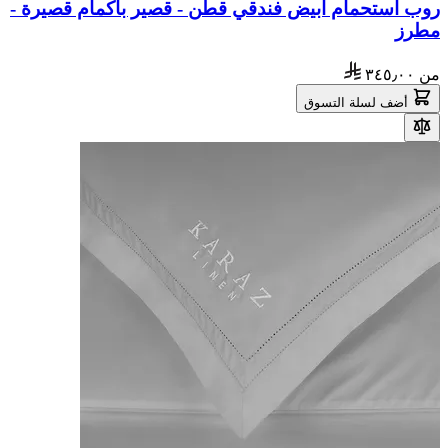
روب استحمام أبيض فندقي قطن - قصير بأكمام قصيرة -
مطرز
من
٣٤٥٫٠٠
أضف لسلة التسوق