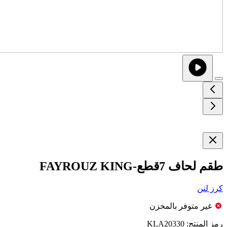
طقم لحاف 7قطع-FAYROUZ KING
كرز لنن
غير متوفر بالمخزن
رمز المنتج:
KLA20330