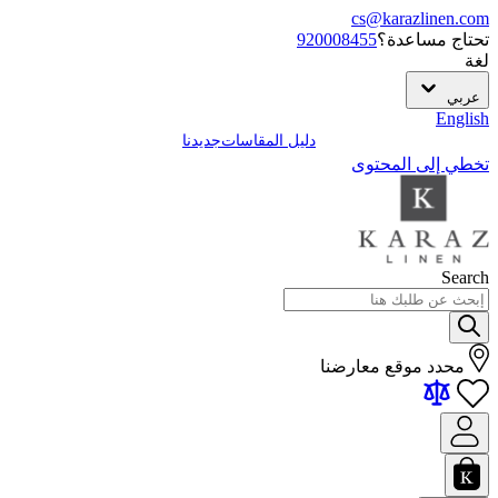
cs@karazlinen.com
تحتاج مساعدة؟
920008455
لغة
عربي
English
دليل المقاسات
جديدنا
تخطي إلى المحتوى
Search
محدد موقع معارضنا