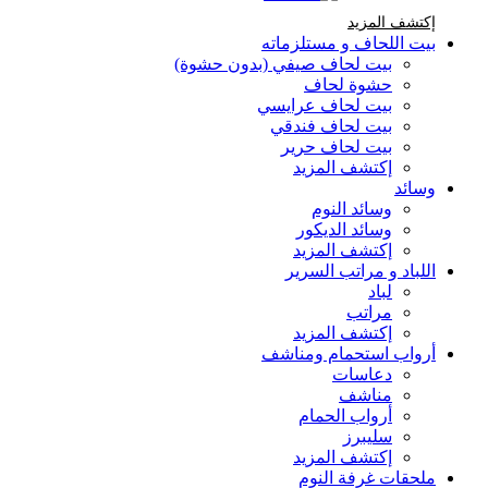
إكتشف المزيد Brands At Karaz Linen
إكتشف المزيد
بيت اللحاف و مستلزماته
بيت لحاف صيفي (بدون حشوة)
حشوة لحاف
بيت لحاف عرايسي
بيت لحاف فندقي
بيت لحاف حرير
إكتشف المزيد
وسائد
وسائد النوم
وسائد الديكور
إكتشف المزيد
اللباد و مراتب السرير
لباد
مراتب
إكتشف المزيد
أرواب استحمام ومناشف
دعاسات
مناشف
أرواب الحمام
سليبرز
إكتشف المزيد
ملحقات غرفة النوم