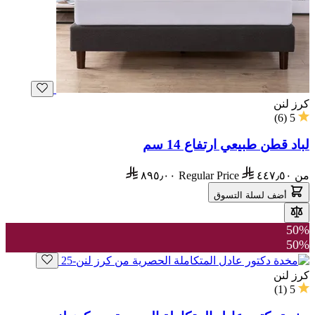
كرز لنن
)
6
(
5
لباد قطن طبيعي ارتفاع 14 سم
من
٤٤٧٫٥٠
Regular Price
٨٩٥٫٠٠
أضف لسلة التسوق
50%
50%
كرز لنن
)
1
(
5