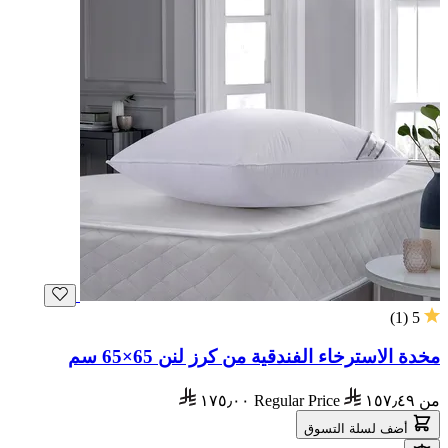
)
1
(
5
مخدة الاسترخاء الفندقية من كرز لنن 65×65 سم
من
١٥٧٫٤٩
Regular Price
١٧٥٫٠٠
أضف لسلة التسوق