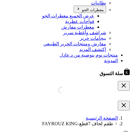
بطانيات
معطرات الجو
عرض الجميع معطرات الجو
فواحات عطرية
معطرات مفارش
شراشف وأغطية سرير
بيجامات حرير
مفارش ومنتجات الحرير الطبيعي
إكتشف المزيد
منتجات نوم بتوصية من د.عادل
المدونة
سلة التسوق
الصفحة الرئيسية
طقم لحاف 7قطع-FAYROUZ KING