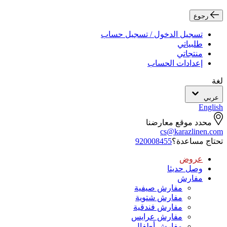
رجوع
تسجيل الدخول / تسجيل حساب
طلبياتي
منتجاتي
إعدادات الحساب
لغة
عربي
English
محدد موقع معارضنا
cs@karazlinen.com
تحتاج مساعدة؟
920008455
عروض
وصل حديثا
مفارش
مفارش صيفية
مفارش شتوية
مفارش فندقية
مفارش عرايس
مفارش أطفال