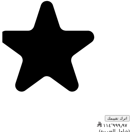
اترك تقييمك
١١٤٬٩٩٩٫٩٧
(شامل للضريبة)