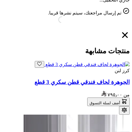
تم إرسال مراجعتك، سيتم نشرها قريبا.
منتجات مشابهة
كرز لنن
الجوهرة لحاف فندقي قطن سكري 3 قطع
من
٧٩٥٫٠٠
أضف لسلة التسوق