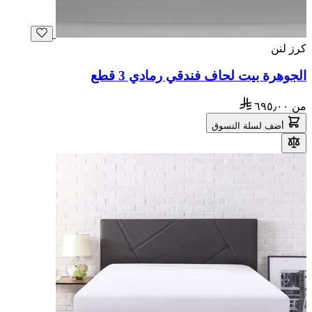
كرز لنن
الجوهرة بيت لحاف فندقي رمادي 3 قطع
من
٦٩٥٫٠٠
أضف لسلة التسوق