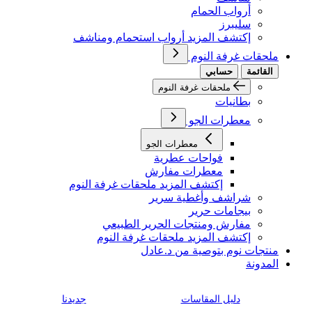
أرواب الحمام
سليبرز
إكتشف المزيد أرواب استحمام ومناشف
ملحقات غرفة النوم
القائمة
حسابي
ملحقات غرفة النوم
بطانيات
معطرات الجو
معطرات الجو
فواحات عطرية
معطرات مفارش
إكتشف المزيد ملحقات غرفة النوم
شراشف وأغطية سرير
بيجامات حرير
مفارش ومنتجات الحرير الطبيعي
إكتشف المزيد ملحقات غرفة النوم
منتجات نوم بتوصية من د.عادل
المدونة
دليل المقاسات
جديدنا