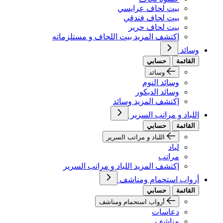
بيت لحاف عرايسي
بيت لحاف فندقي
بيت لحاف حرير
إكتشف المزيد بيت اللحاف و مستلزماته
وسائد
القائمة
حسابي
وسائد
وسائد النوم
وسائد الديكور
إكتشف المزيد وسائد
اللباد و مراتب السرير
القائمة
حسابي
اللباد و مراتب السرير
لباد
مراتب
إكتشف المزيد اللباد و مراتب السرير
أرواب استحمام ومناشف
القائمة
حسابي
أرواب استحمام ومناشف
دعاسات
مناشف