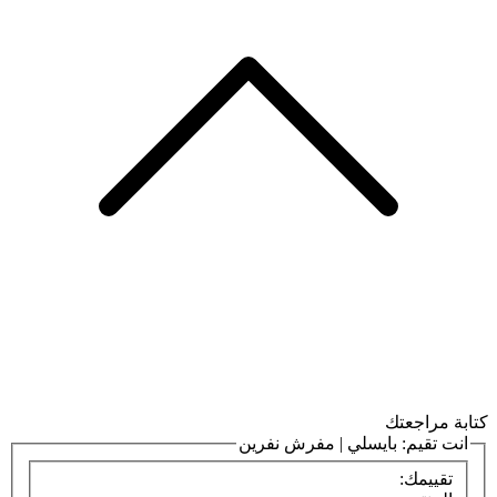
كتابة مراجعتك
انت تقيم:
بايسلي | مفرش نفرين
تقييمك: