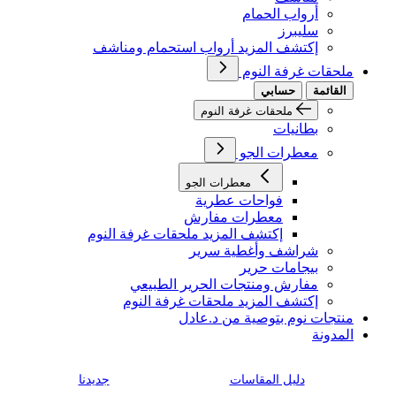
أرواب الحمام
سليبرز
إكتشف المزيد أرواب استحمام ومناشف
ملحقات غرفة النوم
القائمة
حسابي
ملحقات غرفة النوم
بطانيات
معطرات الجو
معطرات الجو
فواحات عطرية
معطرات مفارش
إكتشف المزيد ملحقات غرفة النوم
شراشف وأغطية سرير
بيجامات حرير
مفارش ومنتجات الحرير الطبيعي
إكتشف المزيد ملحقات غرفة النوم
منتجات نوم بتوصية من د.عادل
المدونة
دليل المقاسات
جديدنا