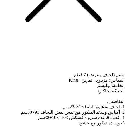
طقم (لحاف مفرش) 7 قطع
المقاس: مزدوج - نفرين - King
الخامة: بوليستر
الحياكة: جاكارد
التفاصيل:
1- لحاف بحشوة ثابتة 269×238سم
2- أكياس وسائد الديكور من نفس نقش اللحاف 90×50سم
1- غطاء قاعدة سرير / كشكش 203×198+38سم
3- وسادة ديكور مع حشوة