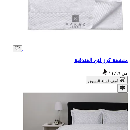
منشفة كرز لنن الفندقية
من
١١٫٩٩
أضف لسلة التسوق