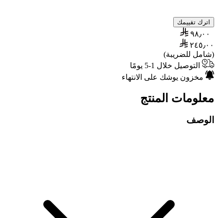
اترك تقييمك
٩٨٫٠٠
٢٤٥٫٠٠
(شامل للضريبة)
التوصيل خلال 1-5 يومًا
مخزون يوشك على الانتهاء
معلومات المنتج
الوصف