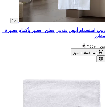
روب استحمام أبيض فندقي قطن - قصير بأكمام قصيرة -
مطرز
من
٣٤٥٫٠٠
أضف لسلة التسوق