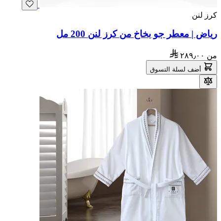
كرز لنن
رياض | معطر جو بخاخ من كرز لنن 200 مل
من
٢٨٩٫٠٠
أضف لسلة التسوق