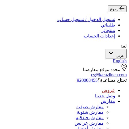
رجوع
تسجيل الدخول / تسجيل حساب
طلبياتي
منتجاتي
إعدادات الحساب
لغة
عربي
English
محدد موقع معارضنا
cs@karazlinen.com
تحتاج مساعدة؟
920008455
عروض
وصل حديثا
مفارش
مفارش صيفية
مفارش شتوية
مفارش فندقية
مفارش عرايس
مفارش أطفال