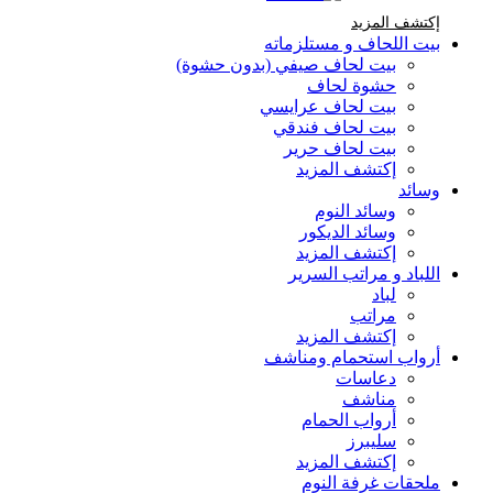
إكتشف المزيد Brands At Karaz Linen
إكتشف المزيد
بيت اللحاف و مستلزماته
بيت لحاف صيفي (بدون حشوة)
حشوة لحاف
بيت لحاف عرايسي
بيت لحاف فندقي
بيت لحاف حرير
إكتشف المزيد
وسائد
وسائد النوم
وسائد الديكور
إكتشف المزيد
اللباد و مراتب السرير
لباد
مراتب
إكتشف المزيد
أرواب استحمام ومناشف
دعاسات
مناشف
أرواب الحمام
سليبرز
إكتشف المزيد
ملحقات غرفة النوم