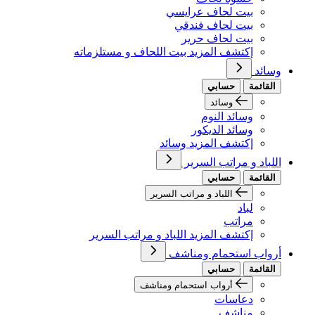
بيت لحاف عرايسي
بيت لحاف فندقي
بيت لحاف حرير
إكتشف المزيد بيت اللحاف و مستلزماته
وسائد
القائمة
حسابي
وسائد
وسائد النوم
وسائد الديكور
إكتشف المزيد وسائد
اللباد و مراتب السرير
القائمة
حسابي
اللباد و مراتب السرير
لباد
مراتب
إكتشف المزيد اللباد و مراتب السرير
أرواب استحمام ومناشف
القائمة
حسابي
أرواب استحمام ومناشف
دعاسات
مناشف