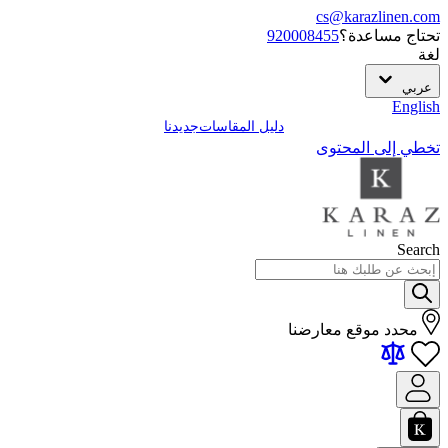
cs@karazlinen.com
تحتاج مساعدة؟
920008455
لغة
عربي
English
دليل المقاسات
جديدنا
تخطي إلى المحتوى
Search
محدد موقع معارضنا