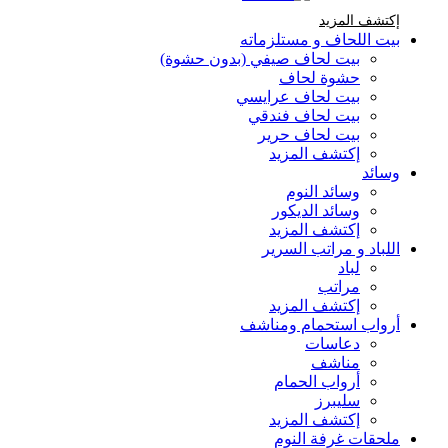
إكتشف المزيد Brands At Karaz Linen
إكتشف المزيد
بيت اللحاف و مستلزماته
بيت لحاف صيفي (بدون حشوة)
حشوة لحاف
بيت لحاف عرايسي
بيت لحاف فندقي
بيت لحاف حرير
إكتشف المزيد
وسائد
وسائد النوم
وسائد الديكور
إكتشف المزيد
اللباد و مراتب السرير
لباد
مراتب
إكتشف المزيد
أرواب استحمام ومناشف
دعاسات
مناشف
أرواب الحمام
سليبرز
إكتشف المزيد
ملحقات غرفة النوم