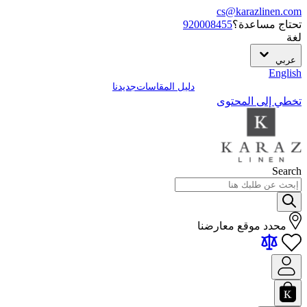
cs@karazlinen.com
تحتاج مساعدة؟
920008455
لغة
عربي
English
دليل المقاسات
جديدنا
تخطي إلى المحتوى
Search
محدد موقع معارضنا