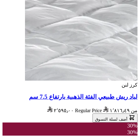
كرز لنن
لباد ريش طبيعي الفئة الذهبية بارتفاع 7.5 سم
من
١٬٨١٦٫٤٩
Regular Price
٢٬٥٩٥٫٠٠
أضف لسلة التسوق
30%
30%