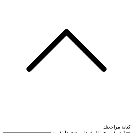
كتابة مراجعتك
انت تقيم:
جونا | مفرش مضغوط نفرين