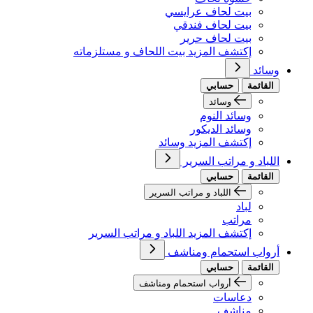
بيت لحاف عرايسي
بيت لحاف فندقي
بيت لحاف حرير
إكتشف المزيد بيت اللحاف و مستلزماته
وسائد
القائمة
حسابي
وسائد
وسائد النوم
وسائد الديكور
إكتشف المزيد وسائد
اللباد و مراتب السرير
القائمة
حسابي
اللباد و مراتب السرير
لباد
مراتب
إكتشف المزيد اللباد و مراتب السرير
أرواب استحمام ومناشف
القائمة
حسابي
أرواب استحمام ومناشف
دعاسات
مناشف