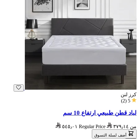
كرز لنن
)
2
(
5
لباد قطن طبيعي ارتفاع 10 سم
من
٣٧٩٫١٤
Regular Price
٥٤٥٫٠١
أضف لسلة التسوق