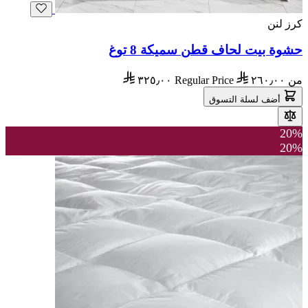
كرز لنن
حشوة بيت لحاف قطن سميكة 8 توغ
من
٢٦٠٫٠٠
Regular Price
٣٢٥٫٠٠
أضف لسلة التسوق
20%
20%