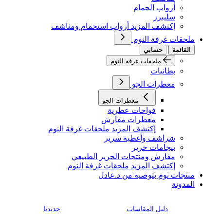
أرواب الحمام
سليبرز
إكتشف المزيد أرواب استحمام ومناشف
ملحقات غرفة النوم
القائمة
حسابي
ملحقات غرفة النوم
بطانيات
معطرات الجو
معطرات الجو
فواحات عطرية
معطرات مفارش
إكتشف المزيد ملحقات غرفة النوم
شراشف وأغطية سرير
بيجامات حرير
مفارش ومنتجات الحرير الطبيعي
إكتشف المزيد ملحقات غرفة النوم
منتجات نوم بتوصية من د.عادل
المدونة
دليل المقاسات
جديدنا