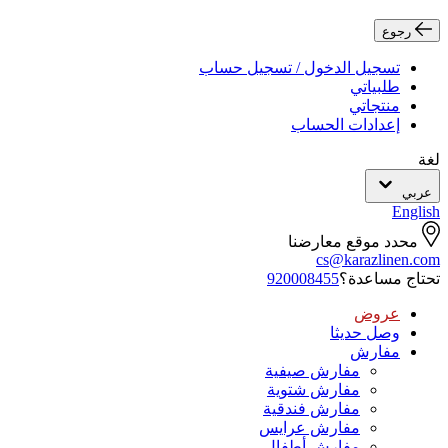
رجوع
تسجيل الدخول / تسجيل حساب
طلبياتي
منتجاتي
إعدادات الحساب
لغة
عربي
English
محدد موقع معارضنا
cs@karazlinen.com
تحتاج مساعدة؟
920008455
عروض
وصل حديثا
مفارش
مفارش صيفية
مفارش شتوية
مفارش فندقية
مفارش عرايس
مفارش أطفال