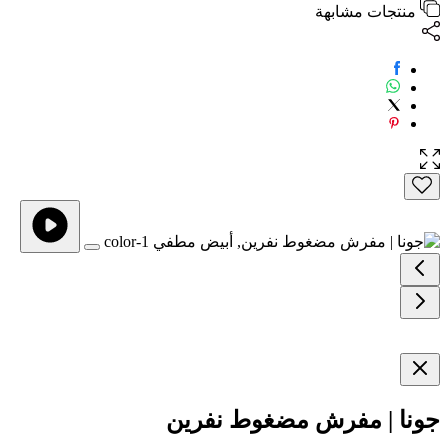
منتجات مشابهة
جونا | مفرش مضغوط نفرين