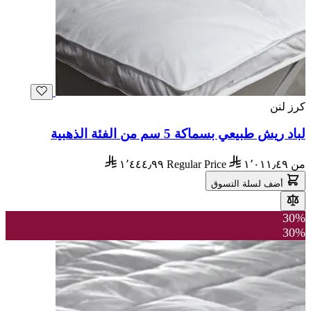
كرز لنن
لباد ريش طبيعي بسماكة 5 سم من الفئة الذهبية
من
١٬٠١١٫٤٩
Regular Price
١٬٤٤٤٫٩٩
أضف لسلة التسوق
30%
30%