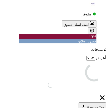
متوفر
أضف لسلة التسوق
40%
حصريا أونلاين
٤
منتجات
أعرض
Back to Top