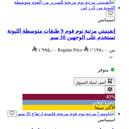
انتينمانس
إنفينيتي مرتبة نوم فوم 9 طبقات متوسطة الليونة
تستخدم على الوجهين 30 سم
من
١٬١٩٧٫٠٠
Regular Price
١٬٩٩٥٫٠٠
متوفر
أضف لسلة التسوق
40%
حصريا أونلاين
الأكثر مبيعا
انتينمانس