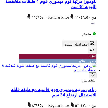
ناومورا مرتبة نوم ميموري فوم 4 طبقات منخفضة
الليونة 30 سم
من
١٬٠٤٦٫٥٠
Regular Price
١٬٤٩٥٫٠٠
متوفر
أضف لسلة التسوق
30%
حصريا أونلاين
انتينمانس
رياض مرتبة ميموري فوم قاسية مع طبقة قابلة
للاستبدال ارتفاع 34 سم
من
٥٬٢١٧٫٠٠
Regular Price
٨٬٦٩٥٫٠٠