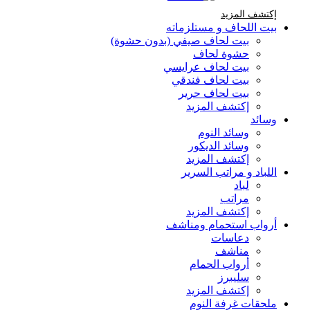
إكتشف المزيد Brands At Karaz Linen
إكتشف المزيد
بيت اللحاف و مستلزماته
بيت لحاف صيفي (بدون حشوة)
حشوة لحاف
بيت لحاف عرايسي
بيت لحاف فندقي
بيت لحاف حرير
إكتشف المزيد
وسائد
وسائد النوم
وسائد الديكور
إكتشف المزيد
اللباد و مراتب السرير
لباد
مراتب
إكتشف المزيد
أرواب استحمام ومناشف
دعاسات
مناشف
أرواب الحمام
سليبرز
إكتشف المزيد
ملحقات غرفة النوم