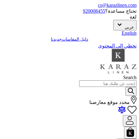
cs@karazlinen.com
تحتاج مساعدة؟
920008455
لغة
عربي
English
دليل المقاسات
جديدنا
تخطي إلى المحتوى
Search
محدد موقع معارضنا