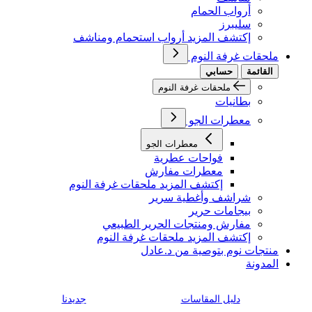
أرواب الحمام
سليبرز
إكتشف المزيد أرواب استحمام ومناشف
ملحقات غرفة النوم
القائمة
حسابي
ملحقات غرفة النوم
بطانيات
معطرات الجو
معطرات الجو
فواحات عطرية
معطرات مفارش
إكتشف المزيد ملحقات غرفة النوم
شراشف وأغطية سرير
بيجامات حرير
مفارش ومنتجات الحرير الطبيعي
إكتشف المزيد ملحقات غرفة النوم
منتجات نوم بتوصية من د.عادل
المدونة
دليل المقاسات
جديدنا