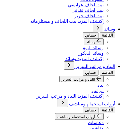
بيت لحاف عرايسي
بيت لحاف فندقي
بيت لحاف حرير
إكتشف المزيد بيت اللحاف و مستلزماته
وسائد
القائمة
حسابي
وسائد
وسائد النوم
وسائد الديكور
إكتشف المزيد وسائد
اللباد و مراتب السرير
القائمة
حسابي
اللباد و مراتب السرير
لباد
مراتب
إكتشف المزيد اللباد و مراتب السرير
أرواب استحمام ومناشف
القائمة
حسابي
أرواب استحمام ومناشف
دعاسات
مناشف