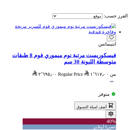
الفرز حسب:
انتينمانس
فيسكوريست مرتبة نوم ميموري فوم 8 طبقات
متوسطة الليونة 30 سم
من
١٬٦١٧٫٠٠
Regular Price
٢٬٦٩٥٫٠٠
متوفر
أضف لسلة التسوق
40%
حصريا أونلاين