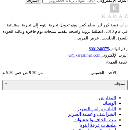
البريد الإلكتروني
اشتراك
بدأت قصة كرز لنن بحلم كبير، وهو تحويل تجربة النوم إلى تجربة استثنائية،
في عام 2010، انطلقنا برؤية واضحة لتقديم منتجات نوم فاخرة وعالية الجودة
عرض المزيد…
للسوق الخليجي،
رقم الهاتف
8001240375
البريد الإلكتروني
cs@karazlinen.com
خدمة العملاء
الأحد - الخميس
من 9:30 ص حتى 5:30 م
منتجاتنا
المفارش
الوسائد
اللباد ومراتب السرير
الشراشف وأغطية السرير
بيت اللحاف والحشوات
ملحقات غرفة النوم