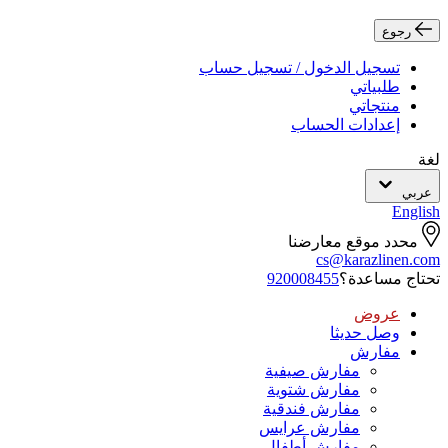
رجوع
تسجيل الدخول / تسجيل حساب
طلبياتي
منتجاتي
إعدادات الحساب
لغة
عربي
English
محدد موقع معارضنا
cs@karazlinen.com
تحتاج مساعدة؟
920008455
عروض
وصل حديثا
مفارش
مفارش صيفية
مفارش شتوية
مفارش فندقية
مفارش عرايس
مفارش أطفال