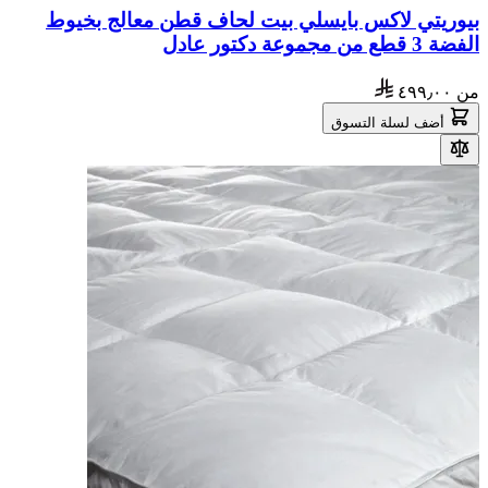
بيوريتي لاكس بايسلي بيت لحاف قطن معالج بخيوط
الفضة 3 قطع من مجموعة دكتور عادل
من
٤٩٩٫٠٠
أضف لسلة التسوق