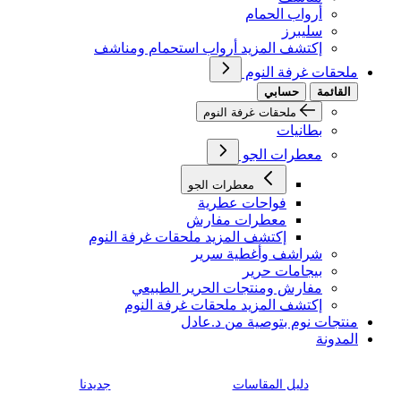
أرواب الحمام
سليبرز
إكتشف المزيد أرواب استحمام ومناشف
ملحقات غرفة النوم
القائمة
حسابي
ملحقات غرفة النوم
بطانيات
معطرات الجو
معطرات الجو
فواحات عطرية
معطرات مفارش
إكتشف المزيد ملحقات غرفة النوم
شراشف وأغطية سرير
بيجامات حرير
مفارش ومنتجات الحرير الطبيعي
إكتشف المزيد ملحقات غرفة النوم
منتجات نوم بتوصية من د.عادل
المدونة
دليل المقاسات
جديدنا