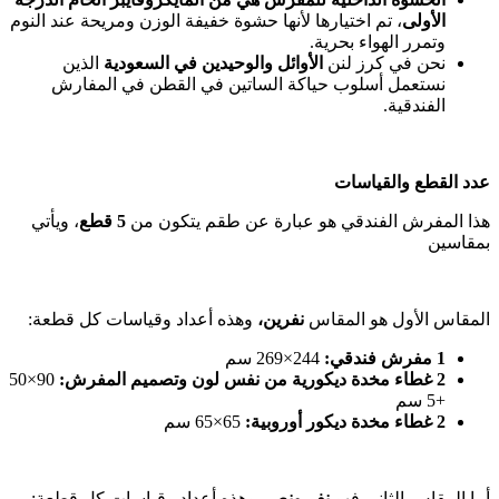
الأولى
، تم اختيارها لأنها حشوة خفيفة الوزن ومريحة عند النوم
وتمرر الهواء بحرية.
نحن في كرز لنن
الأوائل والوحيدين في السعودية
الذين
نستعمل أسلوب حياكة الساتين في القطن في المفارش
الفندقية.
عدد القطع والقياسات
هذا المفرش الفندقي هو عبارة عن طقم يتكون من
5 قطع
، ويأتي
بمقاسين
المقاس الأول هو المقاس
نفرين،
وهذه أعداد وقياسات كل قطعة:
1 مفرش فندقي:
244×269 سم
2 غطاء مخدة ديكورية من نفس لون وتصميم المفرش:
90×50
+5 سم
2 غطاء مخدة ديكور أوروبية:
65×65 سم
أما المقاس الثاني فهو
نفر ونص
، وهذه أعداد وقياسات كل قطعة: