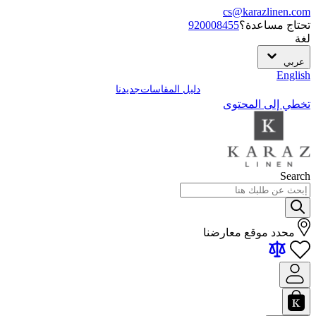
cs@karazlinen.com
تحتاج مساعدة؟
920008455
لغة
عربي
English
دليل المقاسات
جديدنا
تخطي إلى المحتوى
Search
محدد موقع معارضنا