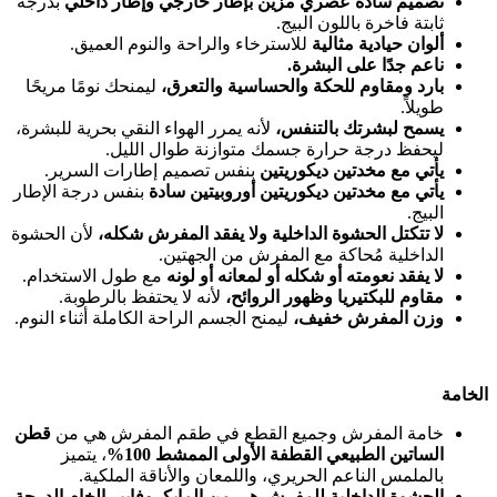
تصميم سادة عصري مزين بإطار خارجي وإطار داخلي
بدرجة
ثابتة فاخرة باللون البيج.
ألوان حيادية مثالية
للاسترخاء والراحة والنوم العميق.
ناعم جدًا على البشرة.
بارد ومقاوم للحكة والحساسية والتعرق،
ليمنحك نومًا مريحًا
طويلاً.
يسمح لبشرتك بالتنفس،
لأنه يمرر الهواء النقي بحرية للبشرة،
ليحفظ درجة حرارة جسمك متوازنة طوال الليل.
يأتي مع مخدتين ديكوريتين
بنفس تصميم إطارات السرير.
يأتي مع مخدتين ديكوريتين أوروبيتين سادة
بنفس درجة الإطار
البيج.
لا تتكتل الحشوة الداخلية ولا يفقد المفرش شكله،
لأن الحشوة
الداخلية مُحاكة مع المفرش من الجهتين.
لا يفقد نعومته أو شكله أو لمعانه أو لونه
مع طول الاستخدام.
مقاوم للبكتيريا وظهور الروائح،
لأنه لا يحتفظ بالرطوبة.
وزن المفرش خفيف،
ليمنح الجسم الراحة الكاملة أثناء النوم.
الخامة
خامة المفرش وجميع القطع في طقم المفرش هي من
قطن
الساتين الطبيعي القطفة الأولى الممشط 100%
، يتميز
بالملمس الناعم الحريري، واللمعان والأناقة الملكية.
الحشوة الداخلية للمفرش هي من المايكروفايبر الخام الدرجة