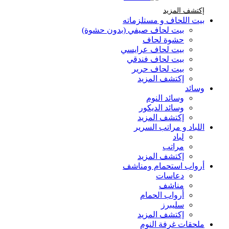
إكتشف المزيد Brands At Karaz Linen
إكتشف المزيد
بيت اللحاف و مستلزماته
بيت لحاف صيفي (بدون حشوة)
حشوة لحاف
بيت لحاف عرايسي
بيت لحاف فندقي
بيت لحاف حرير
إكتشف المزيد
وسائد
وسائد النوم
وسائد الديكور
إكتشف المزيد
اللباد و مراتب السرير
لباد
مراتب
إكتشف المزيد
أرواب استحمام ومناشف
دعاسات
مناشف
أرواب الحمام
سليبرز
إكتشف المزيد
ملحقات غرفة النوم