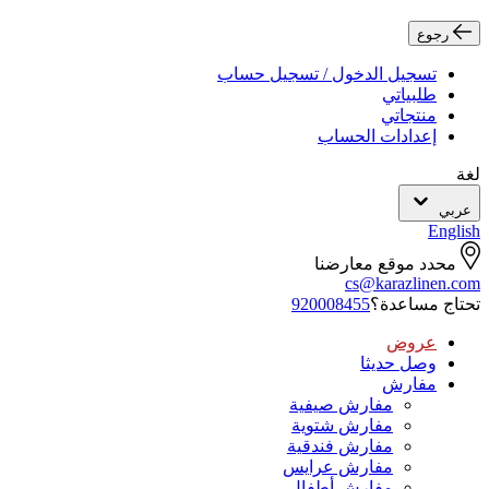
رجوع
تسجيل الدخول / تسجيل حساب
طلبياتي
منتجاتي
إعدادات الحساب
لغة
عربي
English
محدد موقع معارضنا
cs@karazlinen.com
تحتاج مساعدة؟
920008455
عروض
وصل حديثا
مفارش
مفارش صيفية
مفارش شتوية
مفارش فندقية
مفارش عرايس
مفارش أطفال