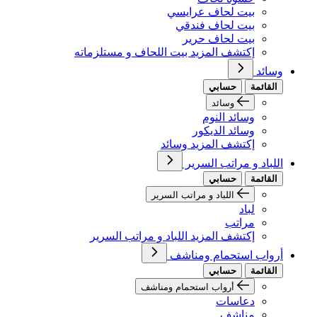
بيت لحاف عرايسي
بيت لحاف فندقي
بيت لحاف حرير
إكتشف المزيد بيت اللحاف و مستلزماته
وسائد
القائمة
حسابي
وسائد
وسائد النوم
وسائد الديكور
إكتشف المزيد وسائد
اللباد و مراتب السرير
القائمة
حسابي
اللباد و مراتب السرير
لباد
مراتب
إكتشف المزيد اللباد و مراتب السرير
أرواب استحمام ومناشف
القائمة
حسابي
أرواب استحمام ومناشف
دعاسات
مناشف