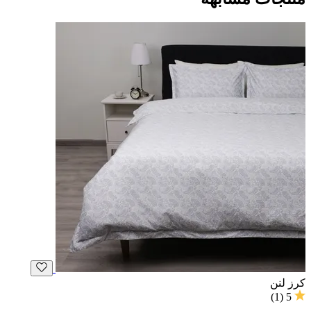
كرز لنن
)
1
(
5