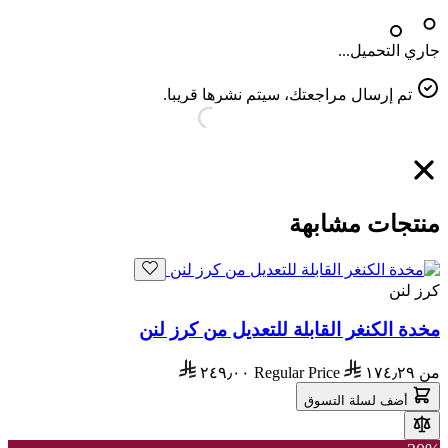
جاري التحميل...
تم إرسال مراجعتك، سيتم نشرها قريبا.
منتجات مشابهة
كرز لنن
مخدة الكنغر القابلة للتعديل من كرز لنن
من
١٧٤٫٢٩
Regular Price
٢٤٩٫٠٠
أضف لسلة التسوق