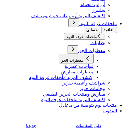
أرواب الحمام
سليبرز
إكتشف المزيد أرواب استحمام ومناشف
ملحقات غرفة النوم
القائمة
حسابي
ملحقات غرفة النوم
بطانيات
معطرات الجو
معطرات الجو
فواحات عطرية
معطرات مفارش
إكتشف المزيد ملحقات غرفة النوم
شراشف وأغطية سرير
بيجامات حرير
مفارش ومنتجات الحرير الطبيعي
إكتشف المزيد ملحقات غرفة النوم
منتجات نوم بتوصية من د.عادل
المدونة
دليل المقاسات
جديدنا