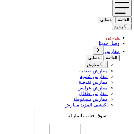
القائمة
حسابي
رجوع
عروض
وصل حديثا
مفارش
القائمة
حسابي
مفارش
مفارش صيفية
مفارش شتوية
مفارش فندقية
مفارش عرايس
مفارش أطفال
مفارش مضغوطة
إكتشف المزيد مفارش
تسوق حسب الماركة