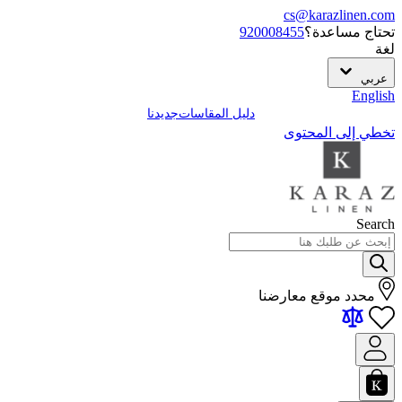
cs@karazlinen.com
تحتاج مساعدة؟
920008455
لغة
عربي
English
دليل المقاسات
جديدنا
تخطي إلى المحتوى
Search
محدد موقع معارضنا