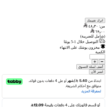
اترك تقييمك
من:
٤٨٫٣٠
٦٩٫٠٠
(شامل للضريبة)
التوصيل خلال 1-5 يومًا
مخزون يوشك على الانتهاء
الكمية
أضف لسلة التسوق
اشتر الآن