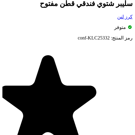
سليبر شتوي فندقي قطن مفتوح
كرز لنن
متوفر
رمز المنتج:
conf-KLC25332