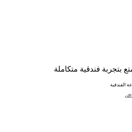
ع بتجربة فندقية متكاملة
ة الفندقية
الان