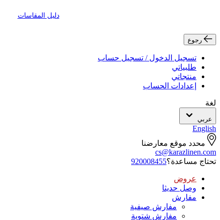
دليل المقاسات
رجوع
تسجيل الدخول / تسجيل حساب
طلبياتي
منتجاتي
إعدادات الحساب
لغة
عربي
English
محدد موقع معارضنا
cs@karazlinen.com
تحتاج مساعدة؟
920008455
عروض
وصل حديثا
مفارش
مفارش صيفية
مفارش شتوية