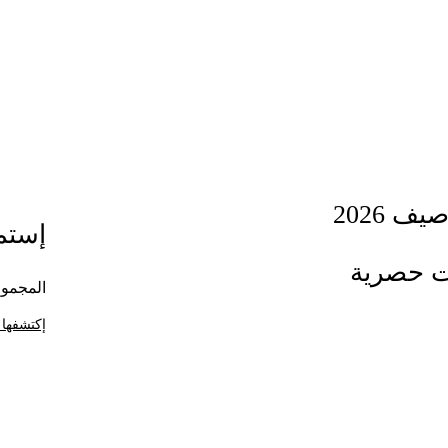
ف 2026
إستمت
ت حصرية
المجموع
إكتشفها 