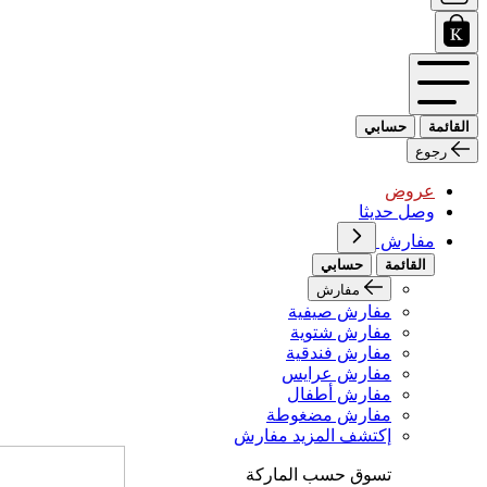
القائمة
حسابي
رجوع
عروض
وصل حديثا
مفارش
القائمة
حسابي
مفارش
مفارش صيفية
مفارش شتوية
مفارش فندقية
مفارش عرايس
مفارش أطفال
مفارش مضغوطة
إكتشف المزيد مفارش
تسوق حسب الماركة