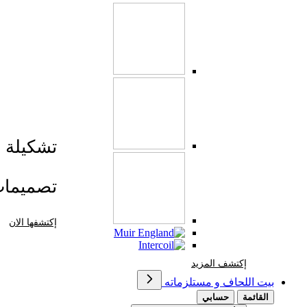
تشكيلة صي
تصميما
إكتشفها الان
إكتشف المزيد Brands At Karaz Linen
إكتشف المزيد
بيت اللحاف و مستلزماته
القائمة
حسابي