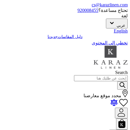
cs@karazlinen.com
تحتاج مساعدة؟
920008455
لغة
عربي
English
دليل المقاسات
جديدنا
تخطي إلى المحتوى
Search
محدد موقع معارضنا