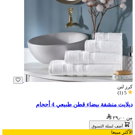
كرز لنن
)
1
(
5
ديلايت منشفة بيضاء قطن طبيعي 4 أحجام
من
٢٩٫٠٠
أضف لسلة التسوق
الأكثر مبيعا