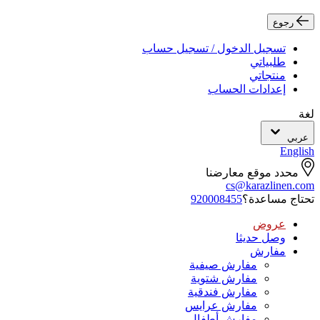
رجوع
تسجيل الدخول / تسجيل حساب
طلبياتي
منتجاتي
إعدادات الحساب
لغة
عربي
English
محدد موقع معارضنا
cs@karazlinen.com
تحتاج مساعدة؟
920008455
عروض
وصل حديثا
مفارش
مفارش صيفية
مفارش شتوية
مفارش فندقية
مفارش عرايس
مفارش أطفال