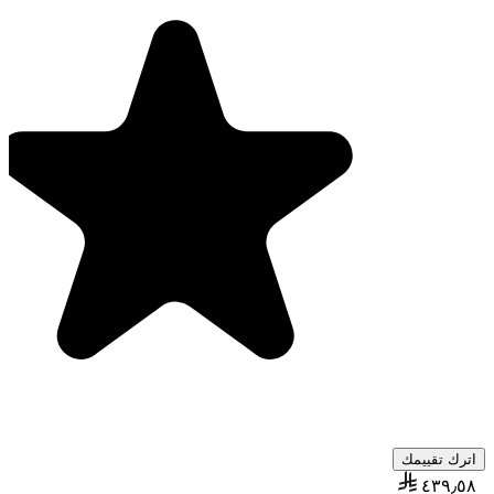
اترك تقييمك
٤٣٩٫٥٨