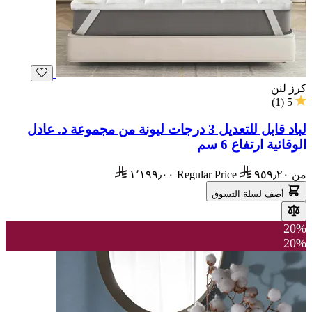
كرز لنن
)
1
(
5
لباد قابل للتعديل 3 درجات ليونة من مجموعة د. عادل
الوقائية ارتفاع 6 سم
من
٩٥٩٫٢٠
Regular Price
١٬١٩٩٫٠٠
أضف لسلة التسوق
20%
20%