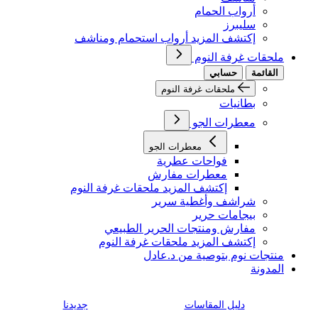
أرواب الحمام
سليبرز
إكتشف المزيد أرواب استحمام ومناشف
ملحقات غرفة النوم
القائمة
حسابي
ملحقات غرفة النوم
بطانيات
معطرات الجو
معطرات الجو
فواحات عطرية
معطرات مفارش
إكتشف المزيد ملحقات غرفة النوم
شراشف وأغطية سرير
بيجامات حرير
مفارش ومنتجات الحرير الطبيعي
إكتشف المزيد ملحقات غرفة النوم
منتجات نوم بتوصية من د.عادل
المدونة
دليل المقاسات
جديدنا