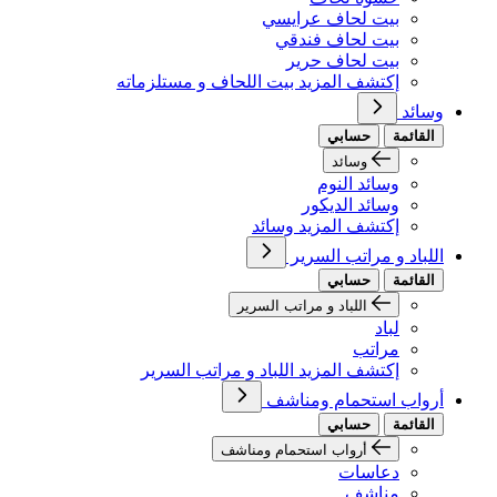
بيت لحاف عرايسي
بيت لحاف فندقي
بيت لحاف حرير
إكتشف المزيد بيت اللحاف و مستلزماته
وسائد
القائمة
حسابي
وسائد
وسائد النوم
وسائد الديكور
إكتشف المزيد وسائد
اللباد و مراتب السرير
القائمة
حسابي
اللباد و مراتب السرير
لباد
مراتب
إكتشف المزيد اللباد و مراتب السرير
أرواب استحمام ومناشف
القائمة
حسابي
أرواب استحمام ومناشف
دعاسات
مناشف