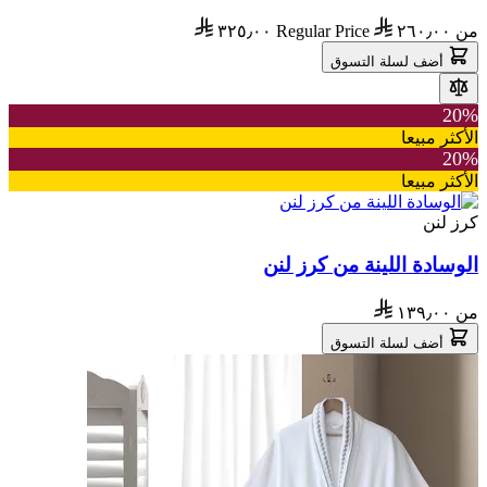
من
٢٦٠٫٠٠
Regular Price
٣٢٥٫٠٠
أضف لسلة التسوق
20%
الأكثر مبيعا
20%
الأكثر مبيعا
كرز لنن
الوسادة اللينة من كرز لنن
من
١٣٩٫٠٠
أضف لسلة التسوق