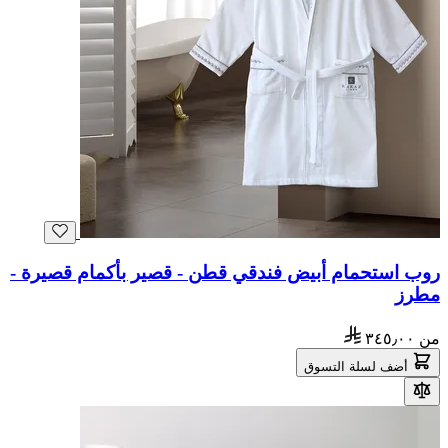
روب استحمام أبيض فندقي قطن - قصير بأكمام قصيرة -
مطرز
من
٣٤٥٫٠٠
أضف لسلة التسوق