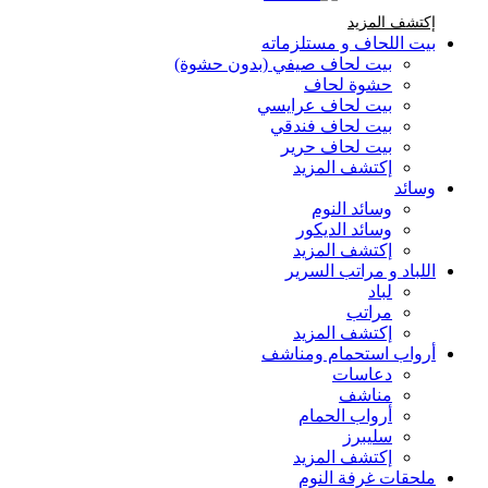
إكتشف المزيد Brands At Karaz Linen
إكتشف المزيد
بيت اللحاف و مستلزماته
بيت لحاف صيفي (بدون حشوة)
حشوة لحاف
بيت لحاف عرايسي
بيت لحاف فندقي
بيت لحاف حرير
إكتشف المزيد
وسائد
وسائد النوم
وسائد الديكور
إكتشف المزيد
اللباد و مراتب السرير
لباد
مراتب
إكتشف المزيد
أرواب استحمام ومناشف
دعاسات
مناشف
أرواب الحمام
سليبرز
إكتشف المزيد
ملحقات غرفة النوم