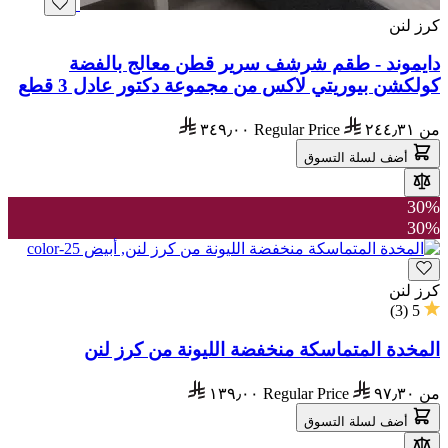
كرز لنن
دايموند - طقم شرشف سرير قطن معالج بالفضة
كولكشن بيوريتي لاكس من مجموعة دكتور عادل 3 قطع
من
٢٤٤٫٣١
Regular Price
٣٤٩٫٠٠
أضف لسلة التسوق
30%
30%
كرز لنن
)
3
(
5
المخدة المتماسكة منخفضة الليونة من كرز لنن
من
٩٧٫٣٠
Regular Price
١٣٩٫٠٠
أضف لسلة التسوق