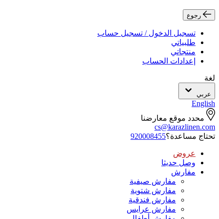
رجوع
تسجيل الدخول / تسجيل حساب
طلبياتي
منتجاتي
إعدادات الحساب
لغة
عربي
English
محدد موقع معارضنا
cs@karazlinen.com
تحتاج مساعدة؟
920008455
عروض
وصل حديثا
مفارش
مفارش صيفية
مفارش شتوية
مفارش فندقية
مفارش عرايس
مفارش أطفال