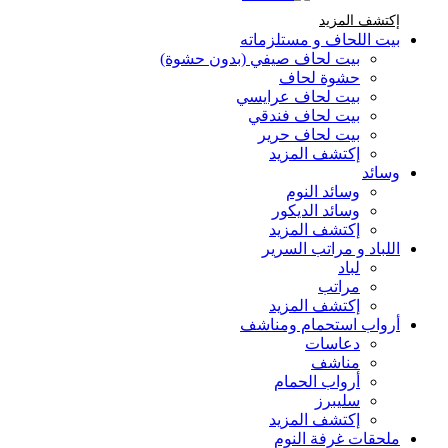
إكتشف المزيد Brands At Karaz Linen
إكتشف المزيد
بيت اللحاف و مستلزماته
بيت لحاف صيفي (بدون حشوة)
حشوة لحاف
بيت لحاف عرايسي
بيت لحاف فندقي
بيت لحاف حرير
إكتشف المزيد
وسائد
وسائد النوم
وسائد الديكور
إكتشف المزيد
اللباد و مراتب السرير
لباد
مراتب
إكتشف المزيد
أرواب استحمام ومناشف
دعاسات
مناشف
أرواب الحمام
سليبرز
إكتشف المزيد
ملحقات غرفة النوم