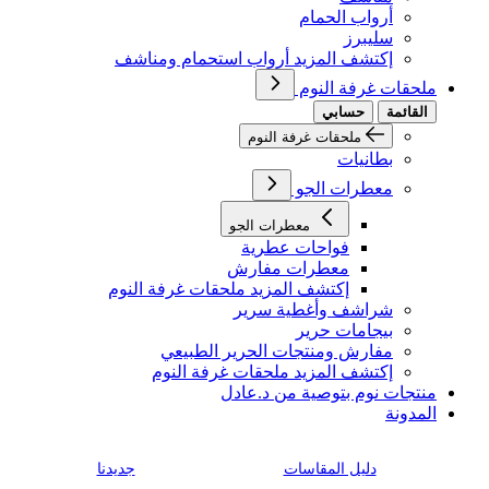
أرواب الحمام
سليبرز
إكتشف المزيد أرواب استحمام ومناشف
ملحقات غرفة النوم
القائمة
حسابي
ملحقات غرفة النوم
بطانيات
معطرات الجو
معطرات الجو
فواحات عطرية
معطرات مفارش
إكتشف المزيد ملحقات غرفة النوم
شراشف وأغطية سرير
بيجامات حرير
مفارش ومنتجات الحرير الطبيعي
إكتشف المزيد ملحقات غرفة النوم
منتجات نوم بتوصية من د.عادل
المدونة
دليل المقاسات
جديدنا