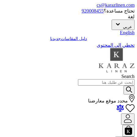
cs@karazlinen.com
تحتاج مساعدة؟
920008455
لغة
عربي
English
دليل المقاسات
جديدنا
تخطي إلى المحتوى
Search
محدد موقع معارضنا