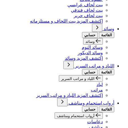
بيت لحاف عرايسي
بيت لحاف فندقي
بيت لحاف حرير
إكتشف المزيد بيت اللحاف و مستلزماته
وسائد
القائمة
حسابي
وسائد
وسائد النوم
وسائد الديكور
إكتشف المزيد وسائد
اللباد و مراتب السرير
القائمة
حسابي
اللباد و مراتب السرير
لباد
مراتب
إكتشف المزيد اللباد و مراتب السرير
أرواب استحمام ومناشف
القائمة
حسابي
أرواب استحمام ومناشف
دعاسات
مناشف