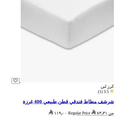
كرز لنن
)
1
(
3.5
شرشف مطاط فندقي قطن طبيعي 400 غرزة
من
٨٣٫٣١
Regular Price
١١٩٫٠٠