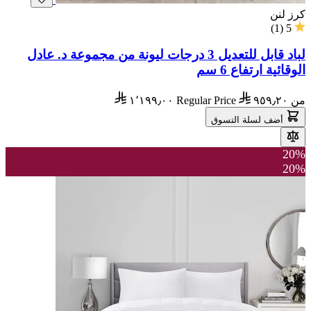
كرز لنن
)
1
(
5
لباد قابل للتعديل 3 درجات ليونة من مجموعة د. عادل
الوقائية ارتفاع 6 سم
من
٩٥٩٫٢٠
Regular Price
١٬١٩٩٫٠٠
أضف لسلة التسوق
20%
20%