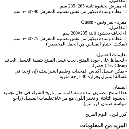
التفاصيل:
1- مفرش بحشوة ثابتة 265×235 سم
2- غطاء وسادة ديكور من نفس تصميم المفرش 90×50+5 سم
مفرد - نفر ونص - Queen
التفاصيل:
1- لحاف بحشوة ثابتة 235×200 سم
2- غطاء وسادة ديكور من نفس تصميم المفرش 75×50+5 سم
(يمكنك اختيار المقاس من الحقل المخصص)
تعليمات الغسيل:
- للحفاظ على جودة المنتج، يجب غسل المنتج بتقنية الغسيل الجاف
(Dry Clean) حصرا.
- يمكن غسيل أكياس المخدات وطقم الشراشف (إن وُجِد) في
غسالة المنزل بحرارة 30 درجة مئوية.
الضمان:
هذا المنتج مضمون لمدة سنة كاملة من تاريخ الشراء في حال تجميع
الحشوة الثابتة او تغيير اللون مع مراعاة تعليمات الغسيل (راجع
سياسة ضمان كرز لنن).
كرز لنن .. النوم المريح
المزيد من المعلومات