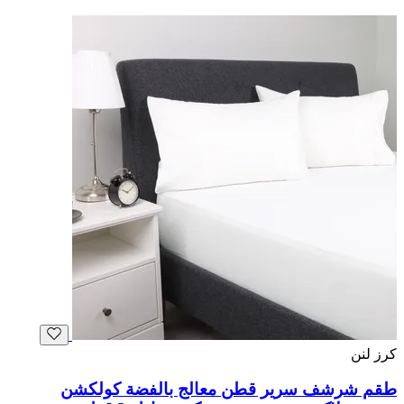
كرز لنن
طقم شرشف سرير قطن معالج بالفضة كولكشن