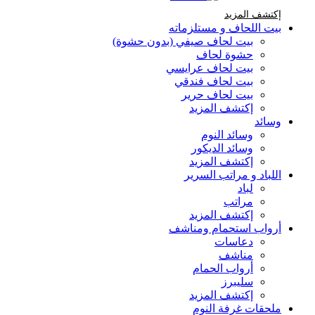
إكتشف المزيد Brands At Karaz Linen
إكتشف المزيد
بيت اللحاف و مستلزماته
بيت لحاف صيفي (بدون حشوة)
حشوة لحاف
بيت لحاف عرايسي
بيت لحاف فندقي
بيت لحاف حرير
إكتشف المزيد
وسائد
وسائد النوم
وسائد الديكور
إكتشف المزيد
اللباد و مراتب السرير
لباد
مراتب
إكتشف المزيد
أرواب استحمام ومناشف
دعاسات
مناشف
أرواب الحمام
سليبرز
إكتشف المزيد
ملحقات غرفة النوم