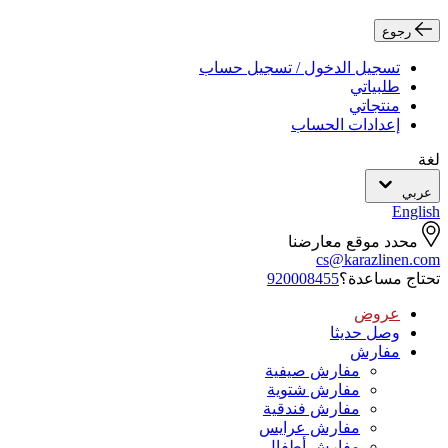
رجوع
تسجيل الدخول / تسجيل حساب
طلبياتي
منتجاتي
إعدادات الحساب
لغة
عربي
English
محدد موقع معارضنا
cs@karazlinen.com
تحتاج مساعدة؟
920008455
عروض
وصل حديثا
مفارش
مفارش صيفية
مفارش شتوية
مفارش فندقية
مفارش عرايس
مفارش أطفال