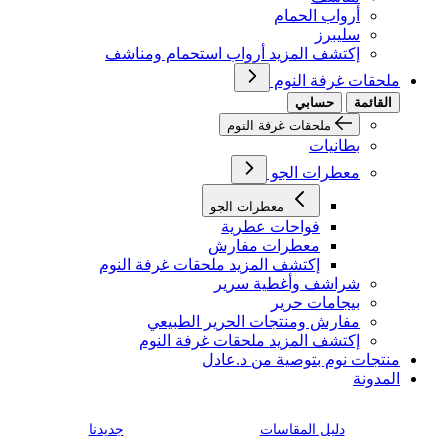
أرواب الحمام
سليبرز
إكتشف المزيد أرواب استحمام ومناشف
ملحقات غرفة النوم
القائمة
حسابي
ملحقات غرفة النوم
بطانيات
معطرات الجو
معطرات الجو
فواحات عطرية
معطرات مفارش
إكتشف المزيد ملحقات غرفة النوم
شراشف وأغطية سرير
بيجامات حرير
مفارش ومنتجات الحرير الطبيعي
إكتشف المزيد ملحقات غرفة النوم
منتجات نوم بتوصية من د.عادل
المدونة
دليل المقاسات
جديدنا