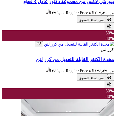
بيوريتي لاكس من مجموعة دكتور عادل 3 قطع
من
٢٠٩٫٣٠
Regular Price
٢٩٩٫٠٠
أضف لسلة التسوق
30%
30%
كرز لنن
مخدة الكنغر القابلة للتعديل من كرز لنن
من
١٧٤٫٢٩
Regular Price
٢٤٩٫٠٠
أضف لسلة التسوق
30%
30%