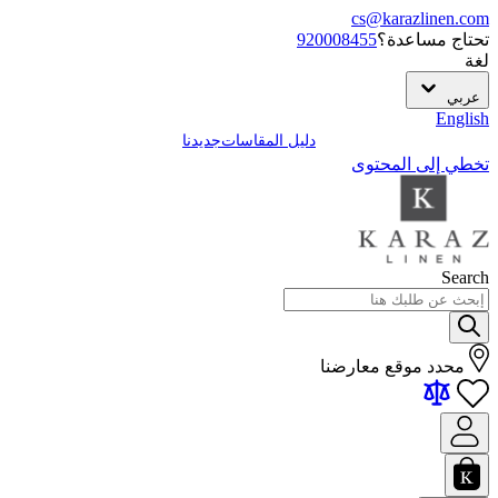
cs@karazlinen.com
تحتاج مساعدة؟
920008455
لغة
عربي
English
دليل المقاسات
جديدنا
تخطي إلى المحتوى
Search
محدد موقع معارضنا