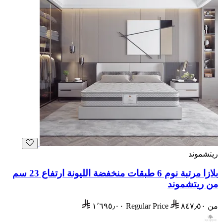
ريتشموند
بلازا مرتبة نوم 6 طبقات منخفضة الليونة ارتفاع 23 سم
من ريتشموند
من
٨٤٧٫٥٠
Regular Price
١٬٦٩٥٫٠٠