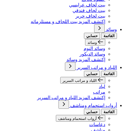
بيت لحاف عرايسي
بيت لحاف فندقي
بيت لحاف حرير
إكتشف المزيد بيت اللحاف و مستلزماته
وسائد
القائمة
حسابي
وسائد
وسائد النوم
وسائد الديكور
إكتشف المزيد وسائد
اللباد و مراتب السرير
القائمة
حسابي
اللباد و مراتب السرير
لباد
مراتب
إكتشف المزيد اللباد و مراتب السرير
أرواب استحمام ومناشف
القائمة
حسابي
أرواب استحمام ومناشف
دعاسات
مناشف