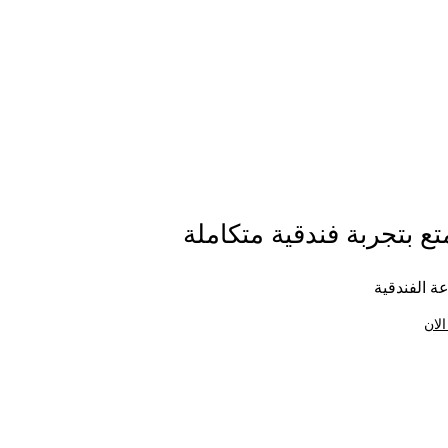
ع بتجربة فندقية متكاملة
ة الفندقية
الان