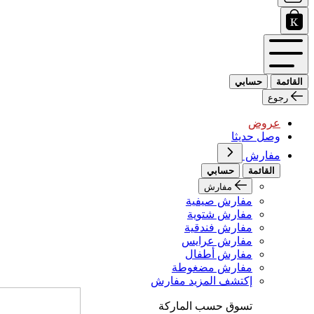
القائمة
حسابي
رجوع
عروض
وصل حديثا
مفارش
القائمة
حسابي
مفارش
مفارش صيفية
مفارش شتوية
مفارش فندقية
مفارش عرايس
مفارش أطفال
مفارش مضغوطة
إكتشف المزيد مفارش
تسوق حسب الماركة