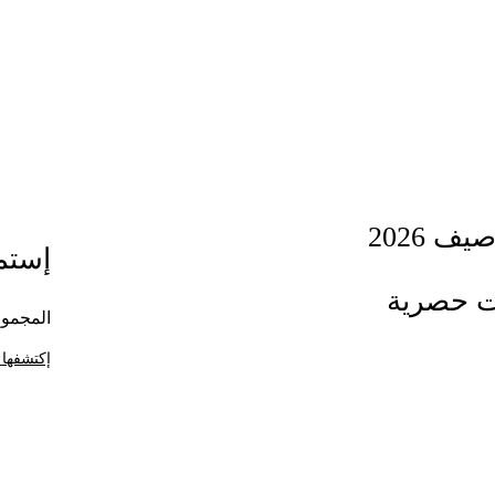
ف 2026
إستمت
ت حصرية
المجموع
إكتشفها 