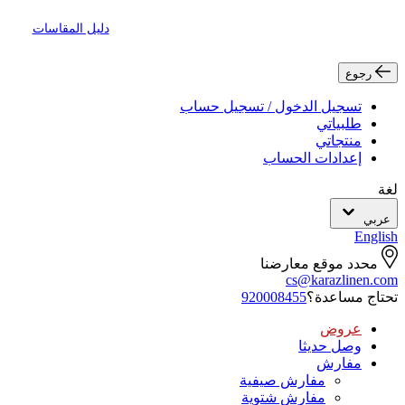
دليل المقاسات
رجوع
تسجيل الدخول / تسجيل حساب
طلبياتي
منتجاتي
إعدادات الحساب
لغة
عربي
English
محدد موقع معارضنا
cs@karazlinen.com
تحتاج مساعدة؟
920008455
عروض
وصل حديثا
مفارش
مفارش صيفية
مفارش شتوية