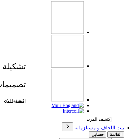
تشكيلة صي
تصميما
إكتشفها الان
إكتشف المزيد Brands At Karaz Linen
إكتشف المزيد
بيت اللحاف و مستلزماته
القائمة
حسابي