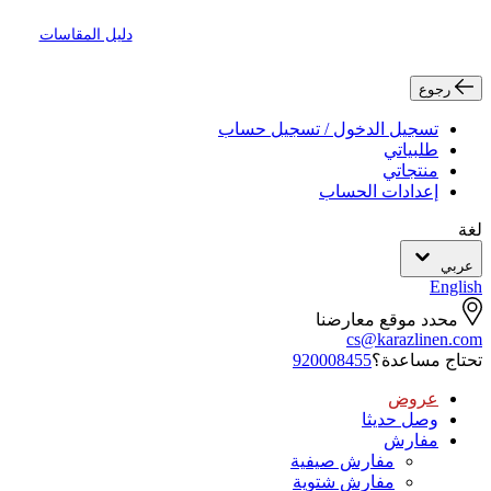
دليل المقاسات
رجوع
تسجيل الدخول / تسجيل حساب
طلبياتي
منتجاتي
إعدادات الحساب
لغة
عربي
English
محدد موقع معارضنا
cs@karazlinen.com
تحتاج مساعدة؟
920008455
عروض
وصل حديثا
مفارش
مفارش صيفية
مفارش شتوية