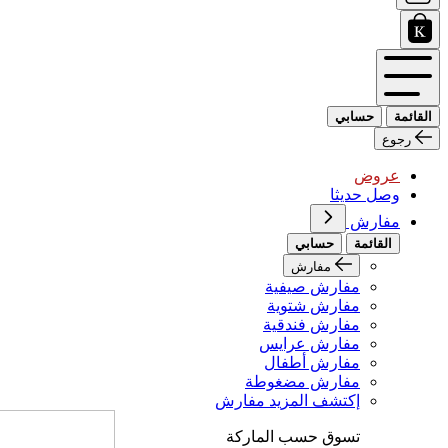
القائمة
حسابي
رجوع
عروض
وصل حديثا
مفارش
القائمة
حسابي
مفارش
مفارش صيفية
مفارش شتوية
مفارش فندقية
مفارش عرايس
مفارش أطفال
مفارش مضغوطة
إكتشف المزيد مفارش
تسوق حسب الماركة