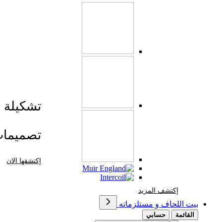
تشكيلة صي
تصميما
إكتشفها الان
إكتشف المزيد Brands At Karaz Linen
إكتشف المزيد
بيت اللحاف و مستلزماته
القائمة
حسابي