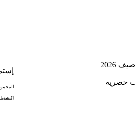
ف 2026
إستمت
ت حصرية
المجموع
إكتشفها 