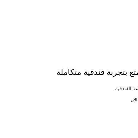
ع بتجربة فندقية متكاملة
ة الفندقية
الان