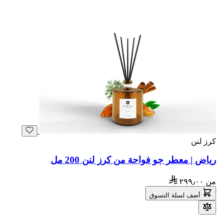
كرز لنن
رياض | معطر جو فواحة من كرز لنن 200 مل
من
٢٩٩٫٠٠
أضف لسلة التسوق