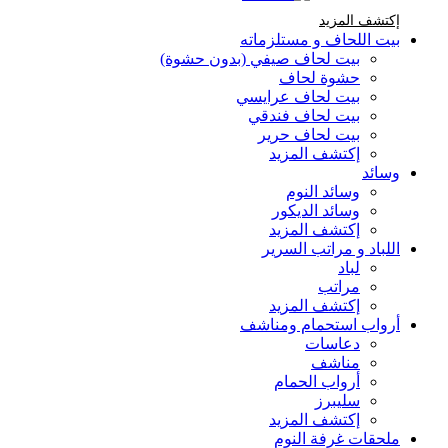
إكتشف المزيد Brands At Karaz Linen
إكتشف المزيد
بيت اللحاف و مستلزماته
بيت لحاف صيفي (بدون حشوة)
حشوة لحاف
بيت لحاف عرايسي
بيت لحاف فندقي
بيت لحاف حرير
إكتشف المزيد
وسائد
وسائد النوم
وسائد الديكور
إكتشف المزيد
اللباد و مراتب السرير
لباد
مراتب
إكتشف المزيد
أرواب استحمام ومناشف
دعاسات
مناشف
أرواب الحمام
سليبرز
إكتشف المزيد
ملحقات غرفة النوم