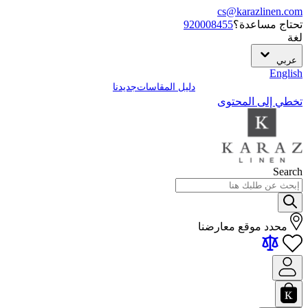
cs@karazlinen.com
تحتاج مساعدة؟
920008455
لغة
عربي
English
دليل المقاسات
جديدنا
تخطي إلى المحتوى
Search
محدد موقع معارضنا