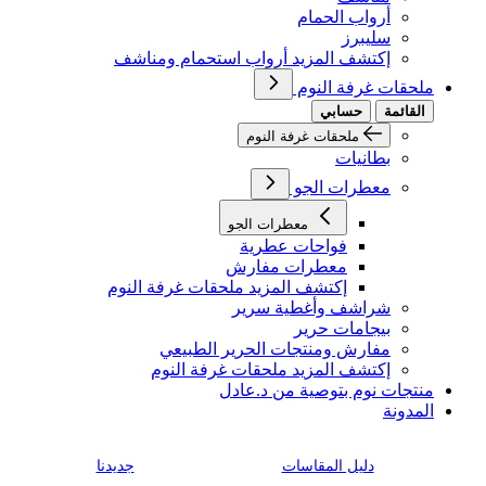
أرواب الحمام
سليبرز
إكتشف المزيد أرواب استحمام ومناشف
ملحقات غرفة النوم
القائمة
حسابي
ملحقات غرفة النوم
بطانيات
معطرات الجو
معطرات الجو
فواحات عطرية
معطرات مفارش
إكتشف المزيد ملحقات غرفة النوم
شراشف وأغطية سرير
بيجامات حرير
مفارش ومنتجات الحرير الطبيعي
إكتشف المزيد ملحقات غرفة النوم
منتجات نوم بتوصية من د.عادل
المدونة
دليل المقاسات
جديدنا