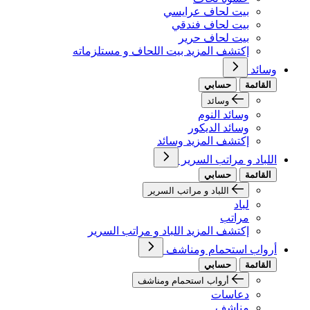
بيت لحاف عرايسي
بيت لحاف فندقي
بيت لحاف حرير
إكتشف المزيد بيت اللحاف و مستلزماته
وسائد
القائمة
حسابي
وسائد
وسائد النوم
وسائد الديكور
إكتشف المزيد وسائد
اللباد و مراتب السرير
القائمة
حسابي
اللباد و مراتب السرير
لباد
مراتب
إكتشف المزيد اللباد و مراتب السرير
أرواب استحمام ومناشف
القائمة
حسابي
أرواب استحمام ومناشف
دعاسات
مناشف