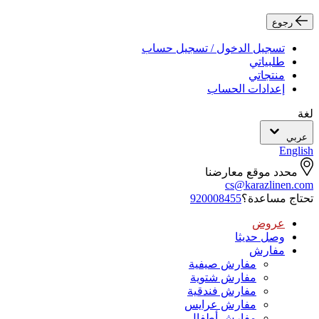
رجوع
تسجيل الدخول / تسجيل حساب
طلبياتي
منتجاتي
إعدادات الحساب
لغة
عربي
English
محدد موقع معارضنا
cs@karazlinen.com
تحتاج مساعدة؟
920008455
عروض
وصل حديثا
مفارش
مفارش صيفية
مفارش شتوية
مفارش فندقية
مفارش عرايس
مفارش أطفال