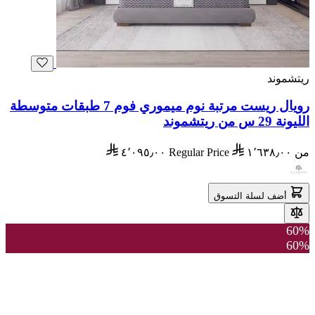
ريتشموند
رويال ريست مرتبة نوم ميموري فوم 7 طبقات متوسطة
الليونة 29 س من ريتشموند
من
١٬٦٣٨٫٠٠
Regular Price
٤٬٠٩٥٫٠٠
أضف لسلة التسوق
60%
60%