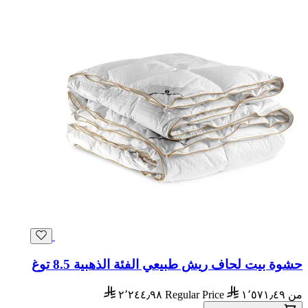
حشوة بيت لحاف ريش طبيعي الفئة الذهبية 8.5 توغ
من
١٬٥٧١٫٤٩
Regular Price
٢٬٢٤٤٫٩٨