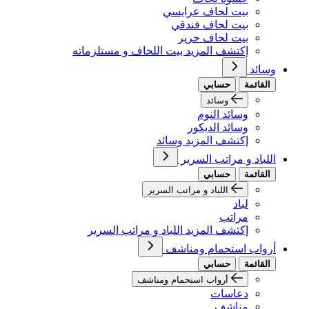
بيت لحاف عرايسي
بيت لحاف فندقي
بيت لحاف حرير
إكتشف المزيد بيت اللحاف و مستلزماته
وسائد
القائمة
حسابي
وسائد
وسائد النوم
وسائد الديكور
إكتشف المزيد وسائد
اللباد و مراتب السرير
القائمة
حسابي
اللباد و مراتب السرير
لباد
مراتب
إكتشف المزيد اللباد و مراتب السرير
أرواب استحمام ومناشف
القائمة
حسابي
أرواب استحمام ومناشف
دعاسات
مناشف