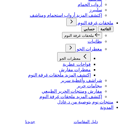
أرواب الحمام
سليبرز
إكتشف المزيد أرواب استحمام ومناشف
ملحقات غرفة النوم
القائمة
حسابي
ملحقات غرفة النوم
بطانيات
معطرات الجو
معطرات الجو
فواحات عطرية
معطرات مفارش
إكتشف المزيد ملحقات غرفة النوم
شراشف وأغطية سرير
بيجامات حرير
مفارش ومنتجات الحرير الطبيعي
إكتشف المزيد ملحقات غرفة النوم
منتجات نوم بتوصية من د.عادل
المدونة
دليل المقاسات
جديدنا