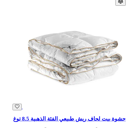
حشوة بيت لحاف ريش طبيعي الفئة الذهبية 8.5 توغ