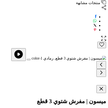
منتجات مشابهة
ميسون | مفرش شتوي 3 قطع