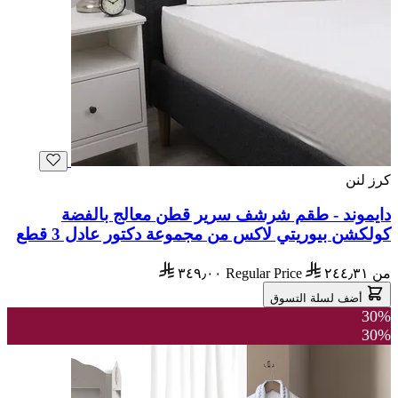
كرز لنن
دايموند - طقم شرشف سرير قطن معالج بالفضة
كولكشن بيوريتي لاكس من مجموعة دكتور عادل 3 قطع
من
٢٤٤٫٣١
Regular Price
٣٤٩٫٠٠
أضف لسلة التسوق
30%
30%