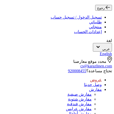
رجوع
تسجيل الدخول / تسجيل حساب
طلبياتي
منتجاتي
إعدادات الحساب
لغة
عربي
English
محدد موقع معارضنا
cs@karazlinen.com
تحتاج مساعدة؟
920008455
عروض
وصل حديثا
مفارش
مفارش صيفية
مفارش شتوية
مفارش فندقية
مفارش عرايس
مفارش أطفال