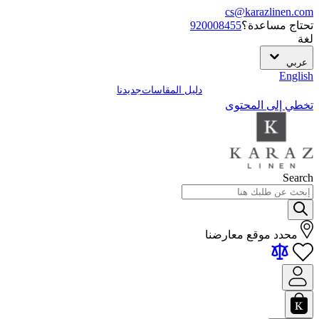
cs@karazlinen.com
تحتاج مساعدة؟
920008455
لغة
عربي
English
دليل المقاسات
جديدنا
تخطي إلى المحتوى
Search
محدد موقع معارضنا