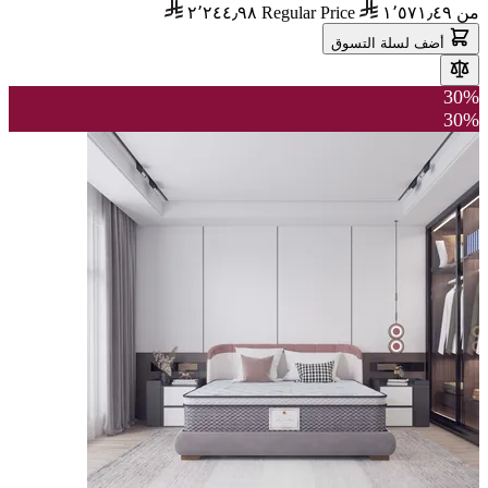
من
١٬٥٧١٫٤٩
Regular Price
٢٬٢٤٤٫٩٨
أضف لسلة التسوق
30%
30%