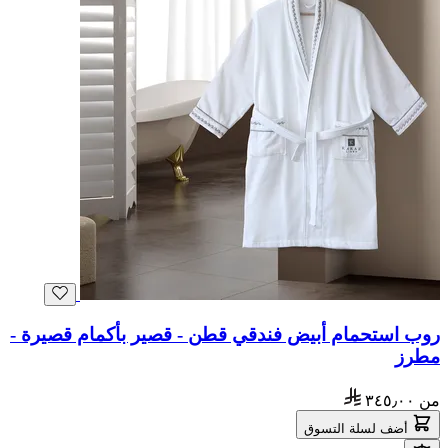
روب استحمام أبيض فندقي قطن - قصير بأكمام قصيرة -
مطرز
من
٣٤٥٫٠٠
أضف لسلة التسوق