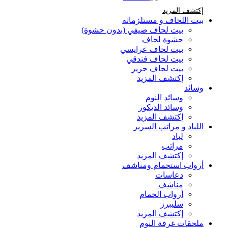
إكتشف المزيد Brands At Karaz Linen
إكتشف المزيد
بيت اللحاف و مستلزماته
بيت لحاف صيفي (بدون حشوة)
حشوة لحاف
بيت لحاف عرايسي
بيت لحاف فندقي
بيت لحاف حرير
إكتشف المزيد
وسائد
وسائد النوم
وسائد الديكور
إكتشف المزيد
اللباد و مراتب السرير
لباد
مراتب
إكتشف المزيد
أرواب استحمام ومناشف
دعاسات
مناشف
أرواب الحمام
سليبرز
إكتشف المزيد
ملحقات غرفة النوم