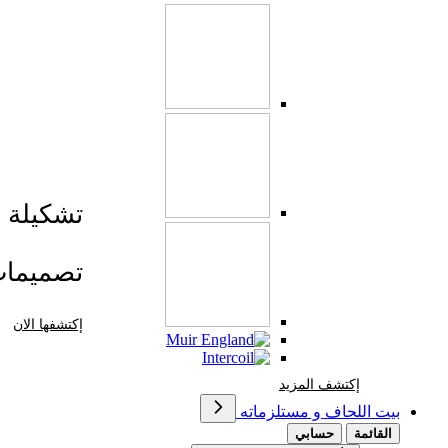
تشكيلة صي
تصميما
إكتشفها الان
إكتشف المزيد Brands At Karaz Linen
إكتشف المزيد
بيت اللحاف و مستلزماته
القائمة
حسابي