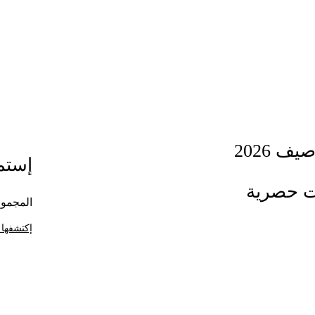
ف 2026
إستمت
ت حصرية
المجموع
إكتشفها 