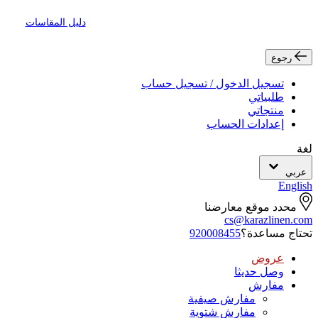
دليل المقاسات
رجوع
تسجيل الدخول / تسجيل حساب
طلبياتي
منتجاتي
إعدادات الحساب
لغة
عربي
English
محدد موقع معارضنا
cs@karazlinen.com
تحتاج مساعدة؟
920008455
عروض
وصل حديثا
مفارش
مفارش صيفية
مفارش شتوية