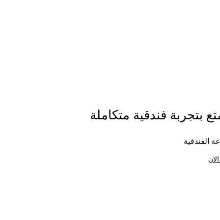
ع بتجربة فندقية متكاملة
ة الفندقية
الان