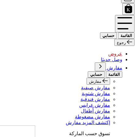
القائمة
حسابي
رجوع
عروض
وصل حديثا
مفارش
القائمة
حسابي
مفارش
مفارش صيفية
مفارش شتوية
مفارش فندقية
مفارش عرايس
مفارش أطفال
مفارش مضغوطة
إكتشف المزيد مفارش
تسوق حسب الماركة