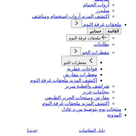
أرواب الحمام
سليبرز
إكتشف المزيد أرواب استحمام ومناشف
ملحقات غرفة النوم
القائمة
حسابي
ملحقات غرفة النوم
بطانيات
معطرات الجو
معطرات الجو
فواحات عطرية
معطرات مفارش
إكتشف المزيد ملحقات غرفة النوم
شراشف وأغطية سرير
بيجامات حرير
مفارش ومنتجات الحرير الطبيعي
إكتشف المزيد ملحقات غرفة النوم
منتجات نوم بتوصية من د.عادل
المدونة
دليل المقاسات
جديدنا