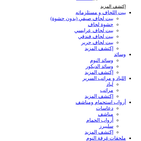
إكتشف المزيد Brands At Karaz Linen
إكتشف المزيد
بيت اللحاف و مستلزماته
بيت لحاف صيفي (بدون حشوة)
حشوة لحاف
بيت لحاف عرايسي
بيت لحاف فندقي
بيت لحاف حرير
إكتشف المزيد
وسائد
وسائد النوم
وسائد الديكور
إكتشف المزيد
اللباد و مراتب السرير
لباد
مراتب
إكتشف المزيد
أرواب استحمام ومناشف
دعاسات
مناشف
أرواب الحمام
سليبرز
إكتشف المزيد
ملحقات غرفة النوم