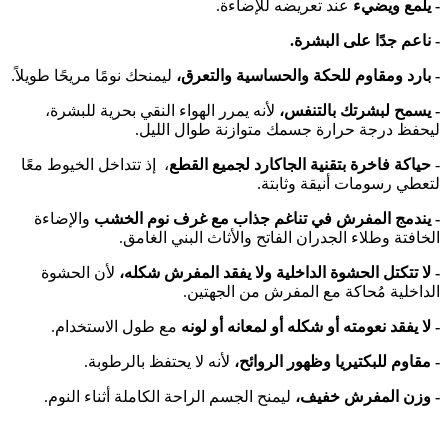
- يلمع ويضيء
عند تعريضه للإضاءة.
- ناعم جدًا على البشرة.
- بارد ومقاوم للحكة والحساسية والتعرق،
ليمنحك نومًا مريحًا طويلاً.
- يسمح لبشرتك بالتنفس،
لأنه يمرر الهواء النقي بحرية للبشرة،
ليحفظ درجة حرارة جسمك متوازنة طوال الليل.
-
حياكة فاخرة بتقنية الجاكارد لجميع القطع
، إذ تتداخل الخيوط معًا
لتعطي رسومات أنيقة وثابتة.
- يندمج المفرش في تناغم جذاب مع غرف نوم الخشب
والإضاءة
الخافتة وطلاء الجدران الفاتح والأثاث البني الغامق.
- لا تتكتل الحشوة الداخلية ولا يفقد المفرش شكله،
لأن الحشوة
الداخلية مُحاكة مع المفرش من الجهتين.
- لا يفقد نعومته أو شكله أو لمعانه أو لونه
مع طول الاستخدام.
- مقاوم للبكتيريا وظهور الروائح،
لأنه لا يحتفظ بالرطوبة.
- وزن المفرش خفيف،
ليمنح الجسم الراحة الكاملة أثناء النوم.