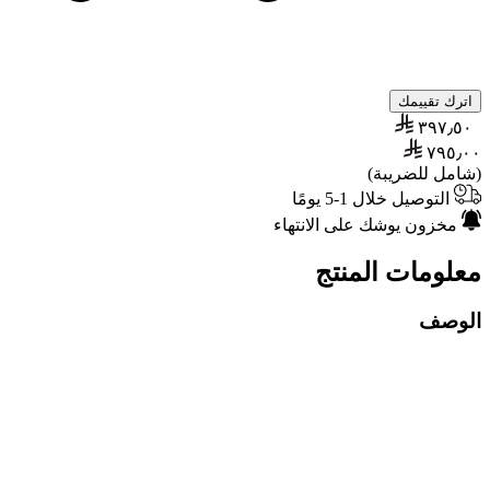
اترك تقييمك
٣٩٧٫٥٠
٧٩٥٫٠٠
(شامل للضريبة)
التوصيل خلال 1-5 يومًا
مخزون يوشك على الانتهاء
معلومات المنتج
الوصف