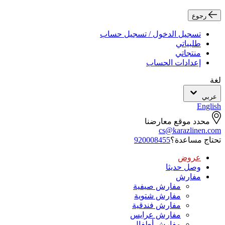
رجوع
تسجيل الدخول / تسجيل حساب
طلبياتي
منتجاتي
إعدادات الحساب
لغة
عربي
English
محدد موقع معارضنا
cs@karazlinen.com
تحتاج مساعدة؟
920008455
عروض
وصل حديثا
مفارش
مفارش صيفية
مفارش شتوية
مفارش فندقية
مفارش عرايس
مفارش أطفال