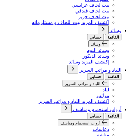
بيت لحاف عرايسي
بيت لحاف فندقي
بيت لحاف حرير
إكتشف المزيد بيت اللحاف و مستلزماته
وسائد
القائمة
حسابي
وسائد
وسائد النوم
وسائد الديكور
إكتشف المزيد وسائد
اللباد و مراتب السرير
القائمة
حسابي
اللباد و مراتب السرير
لباد
مراتب
إكتشف المزيد اللباد و مراتب السرير
أرواب استحمام ومناشف
القائمة
حسابي
أرواب استحمام ومناشف
دعاسات
مناشف