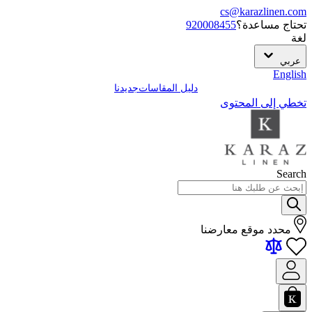
cs@karazlinen.com
تحتاج مساعدة؟
920008455
لغة
عربي
English
دليل المقاسات
جديدنا
تخطي إلى المحتوى
Search
محدد موقع معارضنا