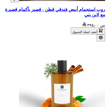
روب استحمام أبيض فندقي قطن - قصير بأكمام قصيرة
مع لاين بني
من
٣٩٥٫٠٠
أضف لسلة التسوق