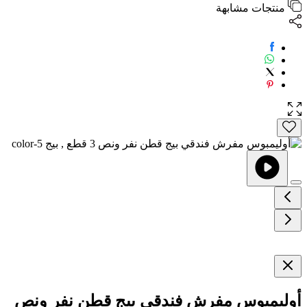
منتجات مشابهة
أوليمبوس مفرش فندقي بيج قطن نفر ونص