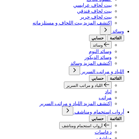
بيت لحاف عرايسي
بيت لحاف فندقي
بيت لحاف حرير
إكتشف المزيد بيت اللحاف و مستلزماته
وسائد
القائمة
حسابي
وسائد
وسائد النوم
وسائد الديكور
إكتشف المزيد وسائد
اللباد و مراتب السرير
القائمة
حسابي
اللباد و مراتب السرير
لباد
مراتب
إكتشف المزيد اللباد و مراتب السرير
أرواب استحمام ومناشف
القائمة
حسابي
أرواب استحمام ومناشف
دعاسات
مناشف