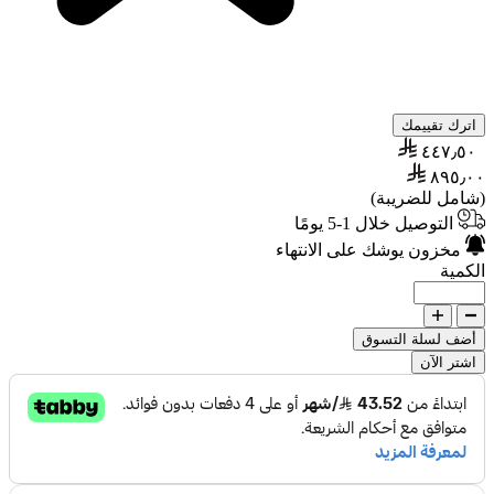
اترك تقييمك
٤٤٧٫٥٠
٨٩٥٫٠٠
(شامل للضريبة)
التوصيل خلال 1-5 يومًا
مخزون يوشك على الانتهاء
الكمية
أضف لسلة التسوق
اشتر الآن