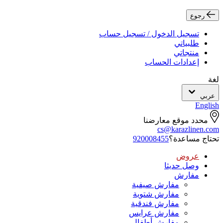
رجوع
تسجيل الدخول / تسجيل حساب
طلبياتي
منتجاتي
إعدادات الحساب
لغة
عربي
English
محدد موقع معارضنا
cs@karazlinen.com
تحتاج مساعدة؟
920008455
عروض
وصل حديثا
مفارش
مفارش صيفية
مفارش شتوية
مفارش فندقية
مفارش عرايس
مفارش أطفال