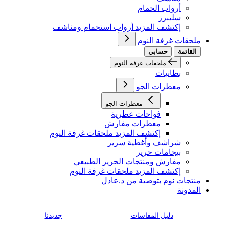
أرواب الحمام
سليبرز
إكتشف المزيد أرواب استحمام ومناشف
ملحقات غرفة النوم
القائمة
حسابي
ملحقات غرفة النوم
بطانيات
معطرات الجو
معطرات الجو
فواحات عطرية
معطرات مفارش
إكتشف المزيد ملحقات غرفة النوم
شراشف وأغطية سرير
بيجامات حرير
مفارش ومنتجات الحرير الطبيعي
إكتشف المزيد ملحقات غرفة النوم
منتجات نوم بتوصية من د.عادل
المدونة
دليل المقاسات
جديدنا