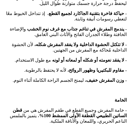
ليحفظ درجة حرارة جسمك متوازنة طوال الليل.
-
حياكة فاخرة بتقنية الجاكارد لجميع القطع
، إذ تتداخل الخيوط معًا
لتعطي رسومات أنيقة وثابتة.
- يندمج المفرش في تناغم جذاب مع غرف نوم الخشب
والإضاءة
الخافتة وطلاء الجدران الفاتح والأثاث البني الغامق.
- لا تتكتل الحشوة الداخلية ولا يفقد المفرش شكله،
لأن الحشوة
الداخلية مُحاكة مع المفرش من الجهتين.
- لا يفقد نعومته أو شكله أو لمعانه أو لونه
مع طول الاستخدام.
- مقاوم للبكتيريا وظهور الروائح،
لأنه لا يحتفظ بالرطوبة.
- وزن المفرش خفيف،
ليمنح الجسم الراحة الكاملة أثناء النوم.
الخامة
- خامة المفرش وجميع القطع في طقم المفرش هي من
قطن
الساتين الطبيعي القطفة الأولى الممشط 100%
، يتميز بالملمس
الناعم الحريري، واللمعان والأناقة الملكية.