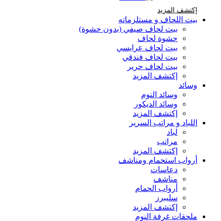
إكتشف المزيد Brands At Karaz Linen
إكتشف المزيد
بيت اللحاف و مستلزماته
بيت لحاف صيفي (بدون حشوة)
حشوة لحاف
بيت لحاف عرايسي
بيت لحاف فندقي
بيت لحاف حرير
إكتشف المزيد
وسائد
وسائد النوم
وسائد الديكور
إكتشف المزيد
اللباد و مراتب السرير
لباد
مراتب
إكتشف المزيد
أرواب استحمام ومناشف
دعاسات
مناشف
أرواب الحمام
سليبرز
إكتشف المزيد
ملحقات غرفة النوم