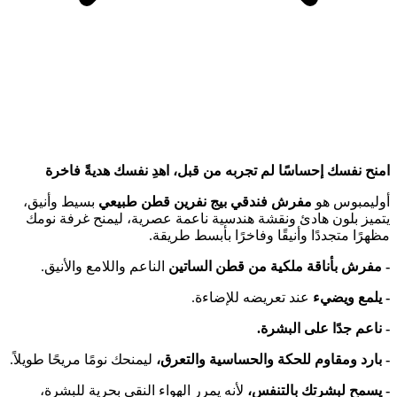
امنح نفسك إحساسًا لم تجربه من قبل، اهدِ نفسك هديةً فاخرة
أوليمبوس هو
مفرش فندقي بيج نفرين قطن طبيعي
بسيط وأنيق،
يتميز بلون هادئ ونقشة هندسية ناعمة عصرية، ليمنح غرفة نومك
مظهرًا متجددًا وأنيقًا وفاخرًا بأبسط طريقة.
- مفرش بأناقة ملكية من قطن الساتين
الناعم واللامع والأنيق.
- يلمع ويضيء
عند تعريضه للإضاءة.
- ناعم جدًا على البشرة.
- بارد ومقاوم للحكة والحساسية والتعرق،
ليمنحك نومًا مريحًا طويلاً.
- يسمح لبشرتك بالتنفس،
لأنه يمرر الهواء النقي بحرية للبشرة،