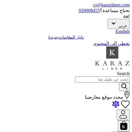
cs@karazlinen.com
تحتاج مساعدة؟
920008455
لغة
عربي
English
دليل المقاسات
جديدنا
تخطي إلى المحتوى
Search
محدد موقع معارضنا