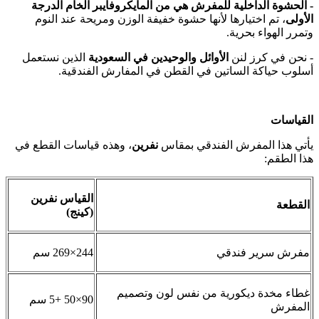
- الحشوة الداخلية للمفرش هي من المايكروفايبر الخام الدرجة
الأولى
، تم اختيارها لأنها حشوة خفيفة الوزن ومريحة عند النوم
وتمرر الهواء بحرية.
- نحن في كرز لنن
الأوائل والوحيدين في السعودية
الذين نستعمل
أسلوب حياكة الساتين في القطن في المفارش الفندقية.
القياسات
يأتي هذا المفرش الفندقي بمقاس
نفرين
، وهذه قياسات القطع في
هذا الطقم:
القياس نفرين
القطعة
(كينج)
مفرش سرير فندقي
244×269 سم
غطاء مخدة ديكورية من نفس لون وتصميم
90×50 +5 سم
المفرش