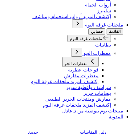
أرواب الحمام
سليبرز
إكتشف المزيد أرواب استحمام ومناشف
ملحقات غرفة النوم
القائمة
حسابي
ملحقات غرفة النوم
بطانيات
معطرات الجو
معطرات الجو
فواحات عطرية
معطرات مفارش
إكتشف المزيد ملحقات غرفة النوم
شراشف وأغطية سرير
بيجامات حرير
مفارش ومنتجات الحرير الطبيعي
إكتشف المزيد ملحقات غرفة النوم
منتجات نوم بتوصية من د.عادل
المدونة
دليل المقاسات
جديدنا