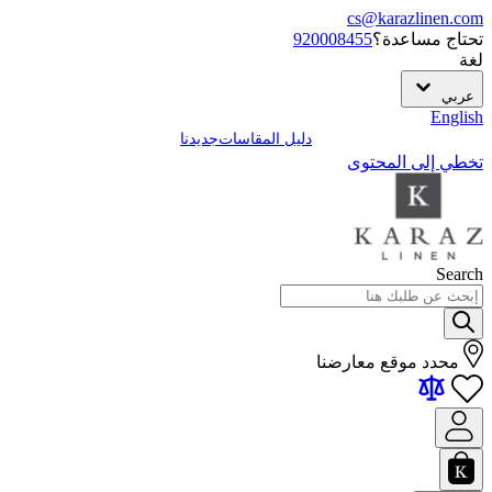
cs@karazlinen.com
تحتاج مساعدة؟
920008455
لغة
عربي
English
دليل المقاسات
جديدنا
تخطي إلى المحتوى
Search
محدد موقع معارضنا