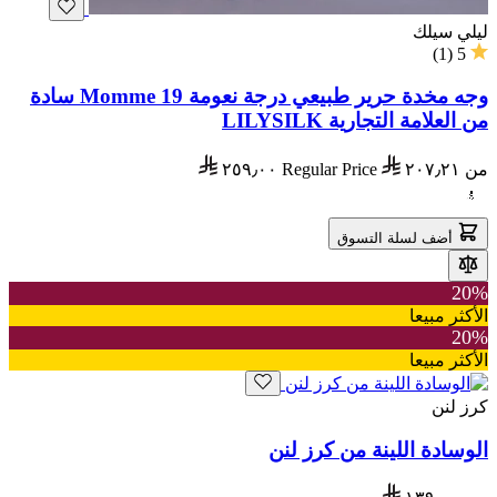
ليلي سيلك
)
1
(
5
وجه مخدة حرير طبيعي درجة نعومة 19 Momme سادة
من العلامة التجارية LILYSILK
من
٢٠٧٫٢١
Regular Price
٢٥٩٫٠٠
أضف لسلة التسوق
20%
الأكثر مبيعا
20%
الأكثر مبيعا
كرز لنن
الوسادة اللينة من كرز لنن