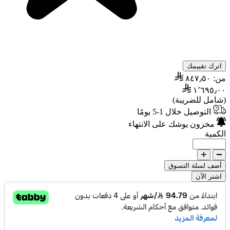
اترك تقييمك
من:
٨٤٧٫٥٠
١٬٦٩٥٫٠٠
(شامل للضريبة)
التوصيل خلال 1-5 يومًا
مخزون يوشك على الانتهاء
الكمية
أضف لسلة التسوق
اشتر الآن