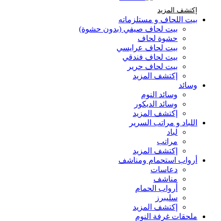
إكتشف المزيد Brands At Karaz Linen
إكتشف المزيد
بيت اللحاف و مستلزماته
بيت لحاف صيفي (بدون حشوة)
حشوة لحاف
بيت لحاف عرايسي
بيت لحاف فندقي
بيت لحاف حرير
إكتشف المزيد
وسائد
وسائد النوم
وسائد الديكور
إكتشف المزيد
اللباد و مراتب السرير
لباد
مراتب
إكتشف المزيد
أرواب استحمام ومناشف
دعاسات
مناشف
أرواب الحمام
سليبرز
إكتشف المزيد
ملحقات غرفة النوم