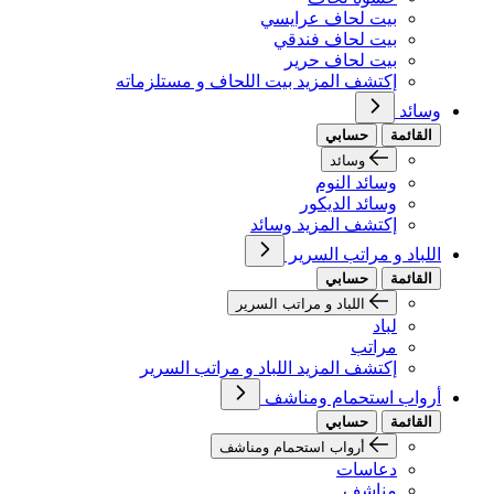
بيت لحاف عرايسي
بيت لحاف فندقي
بيت لحاف حرير
إكتشف المزيد بيت اللحاف و مستلزماته
وسائد
القائمة
حسابي
وسائد
وسائد النوم
وسائد الديكور
إكتشف المزيد وسائد
اللباد و مراتب السرير
القائمة
حسابي
اللباد و مراتب السرير
لباد
مراتب
إكتشف المزيد اللباد و مراتب السرير
أرواب استحمام ومناشف
القائمة
حسابي
أرواب استحمام ومناشف
دعاسات
مناشف