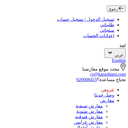
رجوع
تسجيل الدخول / تسجيل حساب
طلبياتي
منتجاتي
إعدادات الحساب
لغة
عربي
English
محدد موقع معارضنا
cs@karazlinen.com
تحتاج مساعدة؟
920008455
عروض
وصل حديثا
مفارش
مفارش صيفية
مفارش شتوية
مفارش فندقية
مفارش عرايس
مفارش أطفال