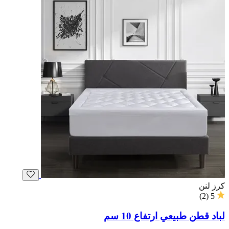
كرز لنن
)
2
(
5
لباد قطن طبيعي ارتفاع 10 سم