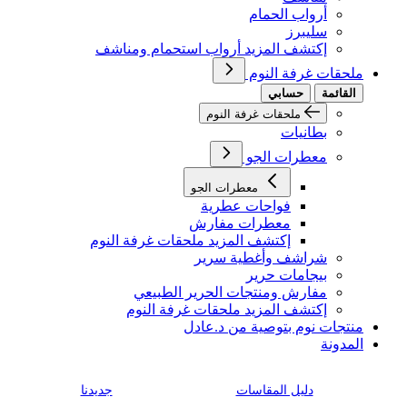
أرواب الحمام
سليبرز
إكتشف المزيد أرواب استحمام ومناشف
ملحقات غرفة النوم
القائمة
حسابي
ملحقات غرفة النوم
بطانيات
معطرات الجو
معطرات الجو
فواحات عطرية
معطرات مفارش
إكتشف المزيد ملحقات غرفة النوم
شراشف وأغطية سرير
بيجامات حرير
مفارش ومنتجات الحرير الطبيعي
إكتشف المزيد ملحقات غرفة النوم
منتجات نوم بتوصية من د.عادل
المدونة
دليل المقاسات
جديدنا