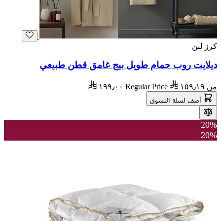
كرز لنن
ديلايت روب حمام طويل بيج غامق قطن طبيعي
من
١٥٩٫١٩
Regular Price
١٩٩٫٠٠
أضف لسلة التسوق
20%
20%