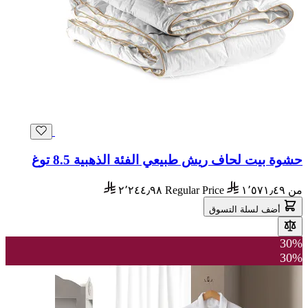
حشوة بيت لحاف ريش طبيعي الفئة الذهبية 8.5 توغ
من
١٬٥٧١٫٤٩
Regular Price
٢٬٢٤٤٫٩٨
أضف لسلة التسوق
30%
30%