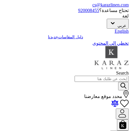
cs@karazlinen.com
تحتاج مساعدة؟
920008455
لغة
عربي
English
دليل المقاسات
جديدنا
تخطي إلى المحتوى
Search
محدد موقع معارضنا