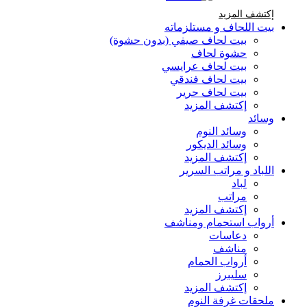
إكتشف المزيد Brands At Karaz Linen
إكتشف المزيد
بيت اللحاف و مستلزماته
بيت لحاف صيفي (بدون حشوة)
حشوة لحاف
بيت لحاف عرايسي
بيت لحاف فندقي
بيت لحاف حرير
إكتشف المزيد
وسائد
وسائد النوم
وسائد الديكور
إكتشف المزيد
اللباد و مراتب السرير
لباد
مراتب
إكتشف المزيد
أرواب استحمام ومناشف
دعاسات
مناشف
أرواب الحمام
سليبرز
إكتشف المزيد
ملحقات غرفة النوم