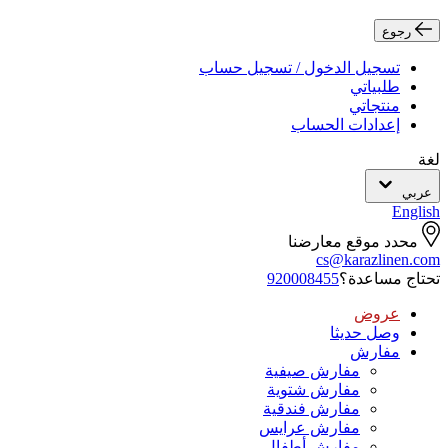
رجوع
تسجيل الدخول / تسجيل حساب
طلبياتي
منتجاتي
إعدادات الحساب
لغة
عربي
English
محدد موقع معارضنا
cs@karazlinen.com
تحتاج مساعدة؟
920008455
عروض
وصل حديثا
مفارش
مفارش صيفية
مفارش شتوية
مفارش فندقية
مفارش عرايس
مفارش أطفال