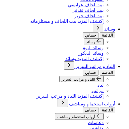
بيت لحاف عرايسي
بيت لحاف فندقي
بيت لحاف حرير
إكتشف المزيد بيت اللحاف و مستلزماته
وسائد
القائمة
حسابي
وسائد
وسائد النوم
وسائد الديكور
إكتشف المزيد وسائد
اللباد و مراتب السرير
القائمة
حسابي
اللباد و مراتب السرير
لباد
مراتب
إكتشف المزيد اللباد و مراتب السرير
أرواب استحمام ومناشف
القائمة
حسابي
أرواب استحمام ومناشف
دعاسات
مناشف