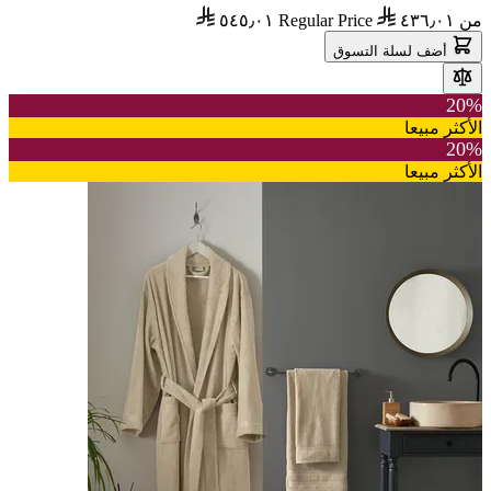
من
٤٣٦٫٠١
Regular Price
٥٤٥٫٠١
أضف لسلة التسوق
20%
الأكثر مبيعا
20%
الأكثر مبيعا