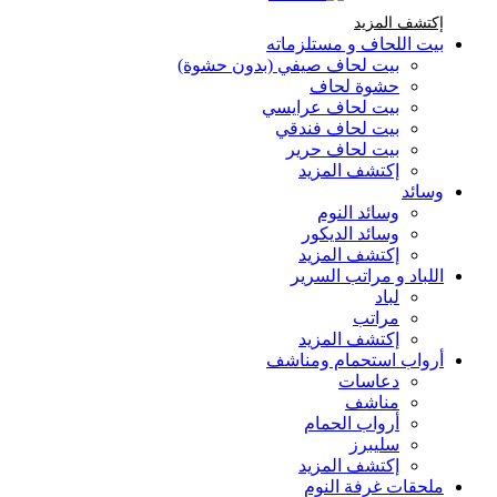
إكتشف المزيد Brands At Karaz Linen
إكتشف المزيد
بيت اللحاف و مستلزماته
بيت لحاف صيفي (بدون حشوة)
حشوة لحاف
بيت لحاف عرايسي
بيت لحاف فندقي
بيت لحاف حرير
إكتشف المزيد
وسائد
وسائد النوم
وسائد الديكور
إكتشف المزيد
اللباد و مراتب السرير
لباد
مراتب
إكتشف المزيد
أرواب استحمام ومناشف
دعاسات
مناشف
أرواب الحمام
سليبرز
إكتشف المزيد
ملحقات غرفة النوم