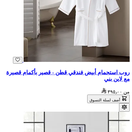
روب استحمام أبيض فندقي قطن - قصير بأكمام قصيرة
مع لاين بني
من
٣٩٥٫٠٠
أضف لسلة التسوق