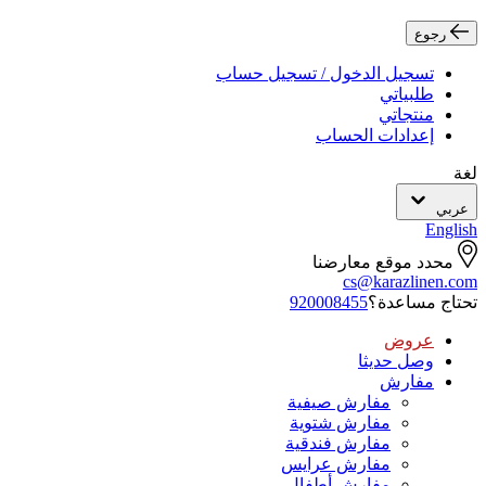
رجوع
تسجيل الدخول / تسجيل حساب
طلبياتي
منتجاتي
إعدادات الحساب
لغة
عربي
English
محدد موقع معارضنا
cs@karazlinen.com
تحتاج مساعدة؟
920008455
عروض
وصل حديثا
مفارش
مفارش صيفية
مفارش شتوية
مفارش فندقية
مفارش عرايس
مفارش أطفال