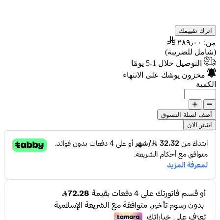
اترك تقييمك
من:
٢٨٩٫٠٠
(شامل للضريبة)
التوصيل خلال 1-5 يومًا
مخزون يوشك على الانتهاء
الكمية
أضف لسلة التسوق
اشتر الآن