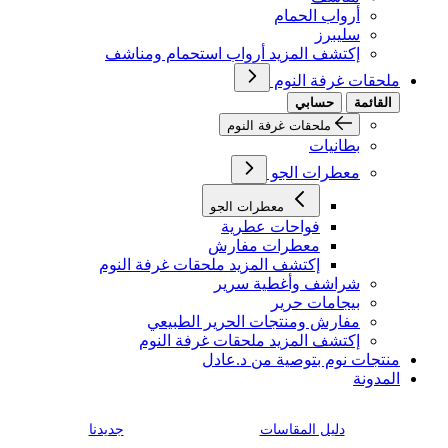
أرواب الحمام
سليبرز
إكتشف المزيد أرواب استحمام ومناشف
ملحقات غرفة النوم
القائمة
حسابي
ملحقات غرفة النوم
بطانيات
معطرات الجو
معطرات الجو
فواحات عطرية
معطرات مفارش
إكتشف المزيد ملحقات غرفة النوم
شراشف وأغطية سرير
بيجامات حرير
مفارش ومنتجات الحرير الطبيعي
إكتشف المزيد ملحقات غرفة النوم
منتجات نوم بتوصية من د.عادل
المدونة
دليل المقاسات
جديدنا