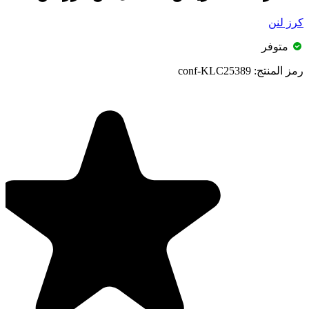
كرز لنن
متوفر
رمز المنتج:
conf-KLC25389