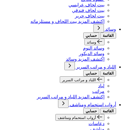
بيت لحاف عرايسي
بيت لحاف فندقي
بيت لحاف حرير
إكتشف المزيد بيت اللحاف و مستلزماته
وسائد
القائمة
حسابي
وسائد
وسائد النوم
وسائد الديكور
إكتشف المزيد وسائد
اللباد و مراتب السرير
القائمة
حسابي
اللباد و مراتب السرير
لباد
مراتب
إكتشف المزيد اللباد و مراتب السرير
أرواب استحمام ومناشف
القائمة
حسابي
أرواب استحمام ومناشف
دعاسات
مناشف