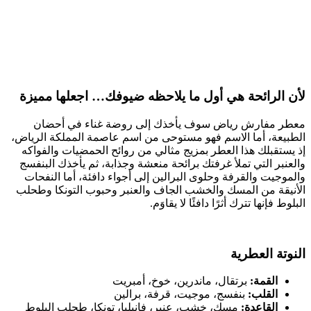
لأن الرائحة هي أول ما يلاحظه ضيوفك… اجعلها مميزة
معطر مفارش رياض
سوف يأخذك إلى روضة غناء في أحضان
الطبيعة، أما الاسم فهو مستوحى من اسم عاصمة المملكة الرياض،
إذ يستقبلك هذا العطر بمزيج مثالي من روائح الحمضيات والفواكه
والعنبر التي تملأ غرفتك برائحة منعشة وجذابة، ثم يأخذك البنفسج
والموجيت والقرفة وحلوى البرالين إلى أجواء دافئة، أما النفحات
الأنيقة من المسك والخشب الجاف والعنبر وحبوب التونكا وطحلب
البلوط فإنها تترك أثرًا دافئًا لا يقاوَم.
النوتة العطرية
القمة:
برتقال، ماندرين، خوخ، أمبريت
القلب:
بنفسج، موجيت، قرفة، برالين
القاعدة:
مسك، خشب، عنبر، فانيليا، تونكا، طحلب البلوط