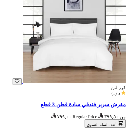
كرز لنن
)
1
(
5
مفرش سرير فندقي سادة قطن 3 قطع
من
٣٩٩٫٥٠
Regular Price
٧٩٩٫٠٠
أضف لسلة التسوق