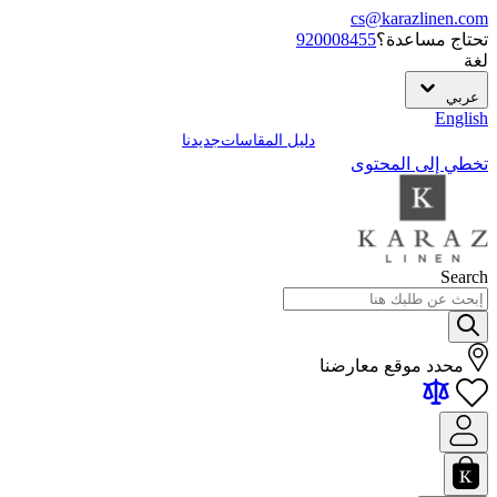
cs@karazlinen.com
تحتاج مساعدة؟
920008455
لغة
عربي
English
دليل المقاسات
جديدنا
تخطي إلى المحتوى
Search
محدد موقع معارضنا