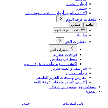
أرواب الحمام
سليبرز
إكتشف المزيد أرواب استحمام ومناشف
ملحقات غرفة النوم
القائمة
حسابي
ملحقات غرفة النوم
بطانيات
معطرات الجو
معطرات الجو
فواحات عطرية
معطرات مفارش
إكتشف المزيد ملحقات غرفة النوم
شراشف وأغطية سرير
بيجامات حرير
مفارش ومنتجات الحرير الطبيعي
إكتشف المزيد ملحقات غرفة النوم
منتجات نوم بتوصية من د.عادل
المدونة
دليل المقاسات
جديدنا