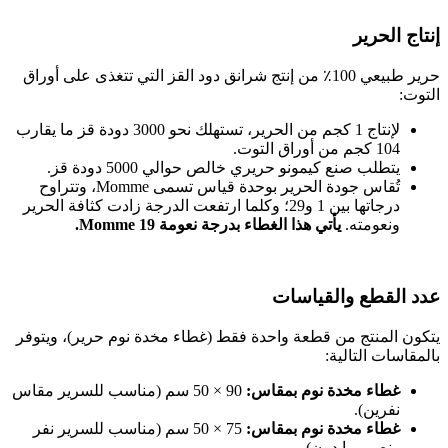
إنتاج الحرير
حرير طبيعي 100٪ من إنتج شرانق دود القز التي تتغذى على أوراق
التوت:
لإنتاج 1 كجم من الحرير، تستهلك نحو 3000 دودة قز ما يقارب
104 كجم من أوراق التوت.
يتطلب صنع كيمونو حريري خالص حوالي 5000 دودة قز.
تُقاس جودة الحرير بوحدة قياس تسمى Momme، وتتراوح
درجاتها بين 1 و29؛ وكلما ارتفعت الدرجة زادت كثافة الحرير
ونعومته.
يأتي هذا الغطاء بدرجة نعومة 19 Momme.
عدد القطع والقياسات
يتكون المنتج من قطعة واحدة فقط (غطاء مخدة نوم حرير)، ويتوفر
بالمقاسات التالية:
غطاء مخدة نوم بمقاس:
90 × 50 سم (مناسب للسرير مقاس
نفرين).
غطاء مخدة نوم بمقاس:
75 × 50 سم (مناسب للسرير نفر
ونص وما دون).