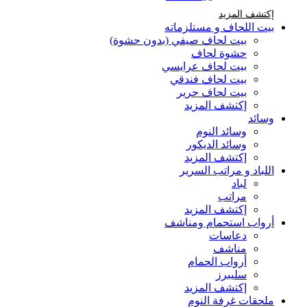
إكتشف المزيد Brands At Karaz Linen
إكتشف المزيد
بيت اللحاف و مستلزماته
بيت لحاف صيفي (بدون حشوة)
حشوة لحاف
بيت لحاف عرايسي
بيت لحاف فندقي
بيت لحاف حرير
إكتشف المزيد
وسائد
وسائد النوم
وسائد الديكور
إكتشف المزيد
اللباد و مراتب السرير
لباد
مراتب
إكتشف المزيد
أرواب استحمام ومناشف
دعاسات
مناشف
أرواب الحمام
سليبرز
إكتشف المزيد
ملحقات غرفة النوم