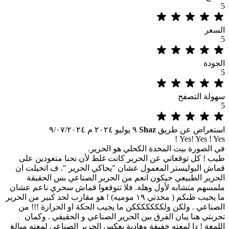
5
السعر
5
الجودة
5
سهولة التصفح
5
استعراض عن طريق
Shaz
٩ يوليو ٢٠٢٤ م
٩/٠٧/٢٠٢٤
Yes! Yes ! Yes !
في الصورة بيت المخدة الكحلي هو الحرير.
طيب ! كل توقعاتي عن الحرير كانت غلط لأن نحنا متعودين على
قماش البوليستر المعمول عشان "يحاكي الحرير ". ف اتخيلت ان
الحرير الطبيعي حيكون انعم من الحرير الصناعي بس الحقيقة
ملمسهم متشابه لأول وهلة. فلا تتوقعوا قماش سحري ناعم عشان
ما يخيب ظنكم ( مخدتي ١٩ موميه) ! هو مقارب لحد كبير من الحرير
الصناعي . ولكن ولكككككككن ما يجيب الحكة او الحرارة !!! من
تجربتي هنا يبان الفرق بين الحرير الصناعي و الحقيقي . وكمان
اللمعة ! دا لمعته خفيفة وهادية بعكس الحرير الصناعي لمعته مبالغ