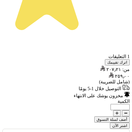
1 التعليقات
اترك تقييمك
من:
٢٠٧٫٢١
٢٥٩٫٠٠
(شامل للضريبة)
التوصيل خلال 1-5 يومًا
مخزون يوشك على الانتهاء
الكمية
أضف لسلة التسوق
اشتر الآن