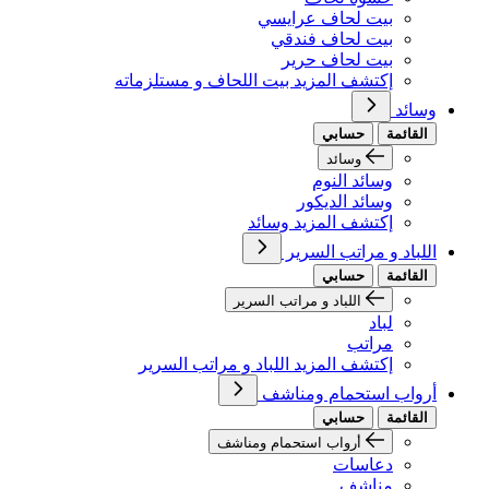
بيت لحاف عرايسي
بيت لحاف فندقي
بيت لحاف حرير
إكتشف المزيد بيت اللحاف و مستلزماته
وسائد
القائمة
حسابي
وسائد
وسائد النوم
وسائد الديكور
إكتشف المزيد وسائد
اللباد و مراتب السرير
القائمة
حسابي
اللباد و مراتب السرير
لباد
مراتب
إكتشف المزيد اللباد و مراتب السرير
أرواب استحمام ومناشف
القائمة
حسابي
أرواب استحمام ومناشف
دعاسات
مناشف