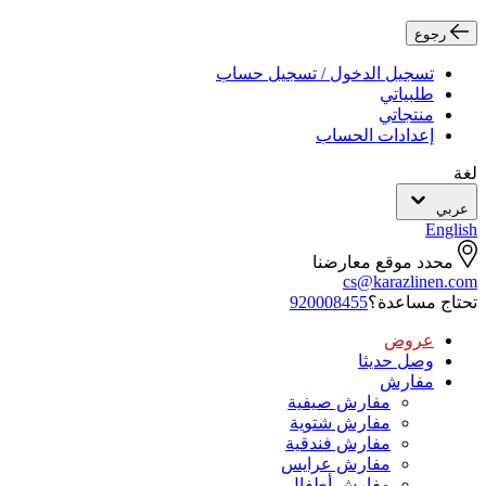
رجوع
تسجيل الدخول / تسجيل حساب
طلبياتي
منتجاتي
إعدادات الحساب
لغة
عربي
English
محدد موقع معارضنا
cs@karazlinen.com
تحتاج مساعدة؟
920008455
عروض
وصل حديثا
مفارش
مفارش صيفية
مفارش شتوية
مفارش فندقية
مفارش عرايس
مفارش أطفال