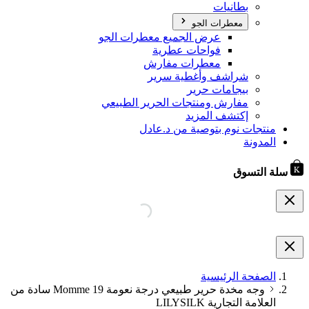
بطانيات
معطرات الجو
عرض الجميع معطرات الجو
فواحات عطرية
معطرات مفارش
شراشف وأغطية سرير
بيجامات حرير
مفارش ومنتجات الحرير الطبيعي
إكتشف المزيد
منتجات نوم بتوصية من د.عادل
المدونة
سلة التسوق
الصفحة الرئيسية
وجه مخدة حرير طبيعي درجة نعومة 19 Momme سادة من
العلامة التجارية LILYSILK