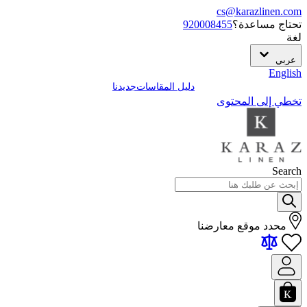
cs@karazlinen.com
تحتاج مساعدة؟
920008455
لغة
عربي
English
دليل المقاسات
جديدنا
تخطي إلى المحتوى
Search
محدد موقع معارضنا