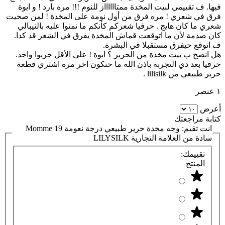
فيها. ف تقييمي لبيت المخدة ممتااااااز للنوم !!! مره بارد ! و ايوة
فرق في شعري ! مره فرق من أول نومة على المخدة ! لمن صحيت
شعري ما كان هايج . حرفيا شعركم كأنكم ما نمتوا عليه بالنيبالي
كان صدمة لأن ما اتوقعت قماش المخدة يفرق في الشعر قد كدا.
ف اتوقع حيفرق مستقبلا في البشرة.
هل انصح ب بيت مخدة من الحرير ؟ ايوة ! على الأقل جربوا واحد.
حرفيا بعد دي التجربة باذن الله ما حتكون اخر مره اشتري قطعة
حرير طبيعي من lilisilk .
١ عنصر
أعرض
كتابة مراجعتك
انت تقيم:
وجه مخدة حرير طبيعي درجة نعومة 19 Momme
سادة من العلامة التجارية LILYSILK
تقييمك:
المنتج