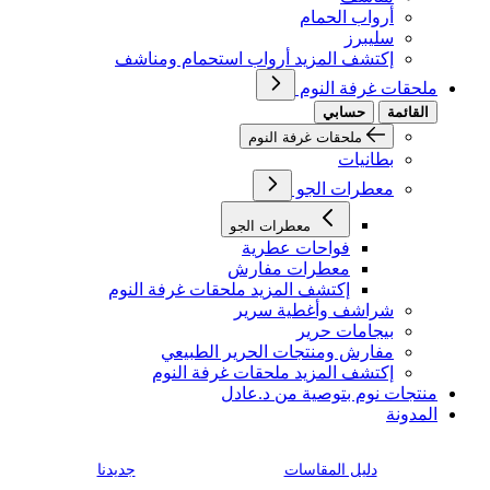
أرواب الحمام
سليبرز
إكتشف المزيد أرواب استحمام ومناشف
ملحقات غرفة النوم
القائمة
حسابي
ملحقات غرفة النوم
بطانيات
معطرات الجو
معطرات الجو
فواحات عطرية
معطرات مفارش
إكتشف المزيد ملحقات غرفة النوم
شراشف وأغطية سرير
بيجامات حرير
مفارش ومنتجات الحرير الطبيعي
إكتشف المزيد ملحقات غرفة النوم
منتجات نوم بتوصية من د.عادل
المدونة
دليل المقاسات
جديدنا