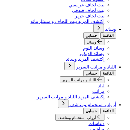
بيت لحاف عرايسي
بيت لحاف فندقي
بيت لحاف حرير
إكتشف المزيد بيت اللحاف و مستلزماته
وسائد
القائمة
حسابي
وسائد
وسائد النوم
وسائد الديكور
إكتشف المزيد وسائد
اللباد و مراتب السرير
القائمة
حسابي
اللباد و مراتب السرير
لباد
مراتب
إكتشف المزيد اللباد و مراتب السرير
أرواب استحمام ومناشف
القائمة
حسابي
أرواب استحمام ومناشف
دعاسات
مناشف