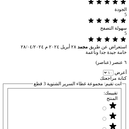
الجودة
5
سهولة التصفح
5
استعراض عن طريق
مجمد
٢٨ أبريل ٢٠٢٤ م
٢٨/٠٤/٢٠٢٤
خامة جيدة جدا وناعمة
٦ عنصر (عناصر)
أعرض
كتابة مراجعتك
انت تقيم:
مجموعة غطاء السرير الشتوية 3 قطع
تقييمك:
المنتج