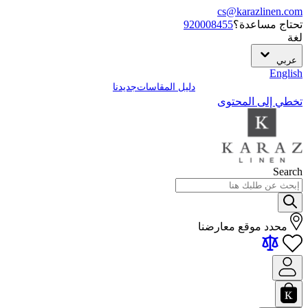
cs@karazlinen.com
تحتاج مساعدة؟
920008455
لغة
عربي
English
دليل المقاسات
جديدنا
تخطي إلى المحتوى
Search
محدد موقع معارضنا