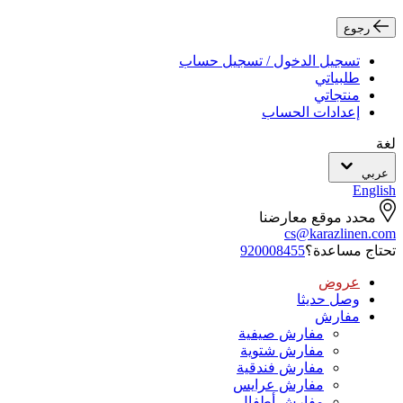
رجوع
تسجيل الدخول / تسجيل حساب
طلبياتي
منتجاتي
إعدادات الحساب
لغة
عربي
English
محدد موقع معارضنا
cs@karazlinen.com
تحتاج مساعدة؟
920008455
عروض
وصل حديثا
مفارش
مفارش صيفية
مفارش شتوية
مفارش فندقية
مفارش عرايس
مفارش أطفال