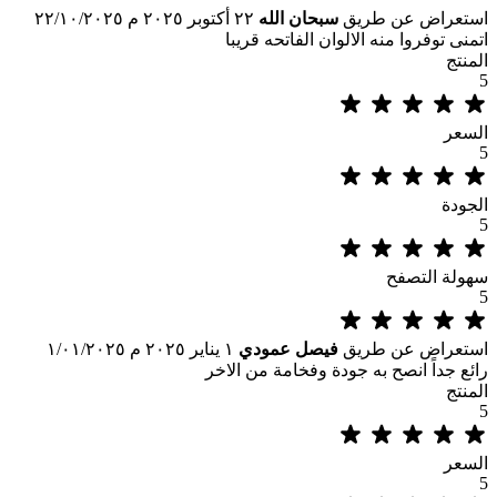
استعراض عن طريق
سبحان الله
٢٢ أكتوبر ٢٠٢٥ م
٢٢/١٠/٢٠٢٥
اتمنى توفروا منه الالوان الفاتحه قريبا
المنتج
5
السعر
5
الجودة
5
سهولة التصفح
5
استعراض عن طريق
فيصل عمودي
١ يناير ٢٠٢٥ م
١/٠١/٢٠٢٥
رائع جداً انصح به جودة وفخامة من الاخر
المنتج
5
السعر
5