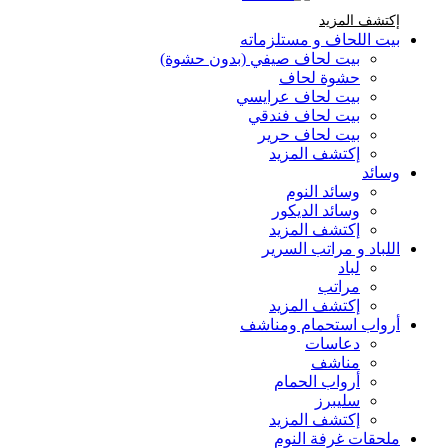
إكتشف المزيد Brands At Karaz Linen
إكتشف المزيد
بيت اللحاف و مستلزماته
بيت لحاف صيفي (بدون حشوة)
حشوة لحاف
بيت لحاف عرايسي
بيت لحاف فندقي
بيت لحاف حرير
إكتشف المزيد
وسائد
وسائد النوم
وسائد الديكور
إكتشف المزيد
اللباد و مراتب السرير
لباد
مراتب
إكتشف المزيد
أرواب استحمام ومناشف
دعاسات
مناشف
أرواب الحمام
سليبرز
إكتشف المزيد
ملحقات غرفة النوم