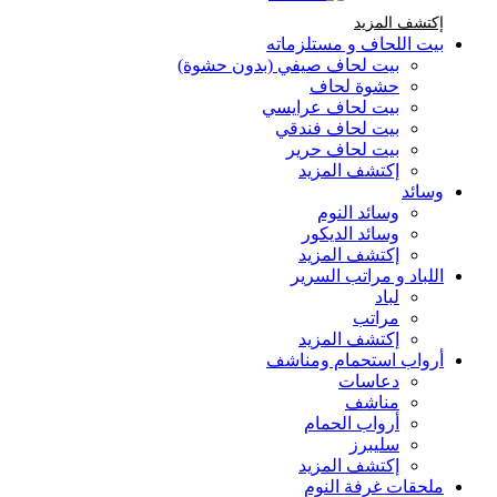
إكتشف المزيد Brands At Karaz Linen
إكتشف المزيد
بيت اللحاف و مستلزماته
بيت لحاف صيفي (بدون حشوة)
حشوة لحاف
بيت لحاف عرايسي
بيت لحاف فندقي
بيت لحاف حرير
إكتشف المزيد
وسائد
وسائد النوم
وسائد الديكور
إكتشف المزيد
اللباد و مراتب السرير
لباد
مراتب
إكتشف المزيد
أرواب استحمام ومناشف
دعاسات
مناشف
أرواب الحمام
سليبرز
إكتشف المزيد
ملحقات غرفة النوم