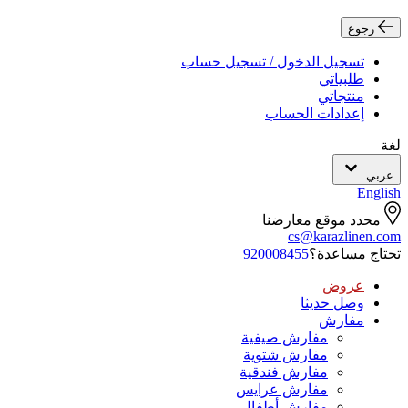
رجوع
تسجيل الدخول / تسجيل حساب
طلبياتي
منتجاتي
إعدادات الحساب
لغة
عربي
English
محدد موقع معارضنا
cs@karazlinen.com
تحتاج مساعدة؟
920008455
عروض
وصل حديثا
مفارش
مفارش صيفية
مفارش شتوية
مفارش فندقية
مفارش عرايس
مفارش أطفال