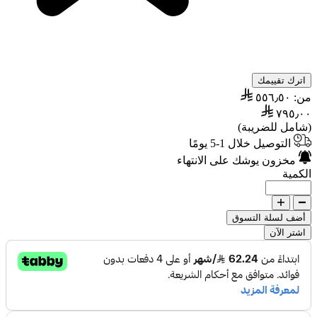
اترك تقييمك
من:
٥٥٦٫٥٠
٧٩٥٫٠٠
(شامل للضريبة)
التوصيل خلال 1-5 يومًا
مخزون يوشك على الانتهاء
الكمية
أضف لسلة التسوق
اشتر الآن