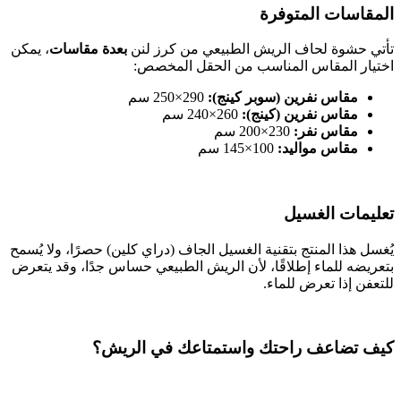
المقاسات المتوفرة
تأتي حشوة لحاف الريش الطبيعي من كرز لنن
بعدة مقاسات
، يمكن
اختيار المقاس المناسب من الحقل المخصص:
مقاس نفرين (سوبر كينج):
290×250 سم
مقاس نفرين (كينج):
260×240 سم
مقاس نفر:
230×200 سم
مقاس مواليد:
100
×145 سم
تعليمات الغسيل
يُغسل هذا المنتج بتقنية الغسيل الجاف (دراي كلين) حصرًا، ولا يُسمح
بتعريضه للماء إطلاقًا، لأن الريش الطبيعي حساس جدًا، وقد يتعرض
للتعفن إذا تعرض للماء.
كيف تضاعف راحتك واستمتاعك في الريش؟