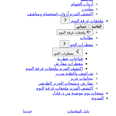
أرواب الحمام
سليبرز
إكتشف المزيد أرواب استحمام ومناشف
ملحقات غرفة النوم
القائمة
حسابي
ملحقات غرفة النوم
بطانيات
معطرات الجو
معطرات الجو
فواحات عطرية
معطرات مفارش
إكتشف المزيد ملحقات غرفة النوم
شراشف وأغطية سرير
بيجامات حرير
مفارش ومنتجات الحرير الطبيعي
إكتشف المزيد ملحقات غرفة النوم
منتجات نوم بتوصية من د.عادل
المدونة
دليل المقاسات
جديدنا