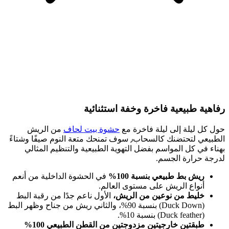
رفاهية طبيعية فاخرة وخفة استثنائية
حول كل ليلة إلى ليلة فاخرة مع
حشوة بيت لحاف
من الريش
الطبيعي لتحتضنك كالسحاب٫ سوف تمنحك متعة النوم صيفًا وشتاءً
بهناء في كل المواسم بفضل التهوية الطبيعية والتنظيم المثالي
لدرجة حرارة الجسم.
ريش بط طبيعي بنسبة 100%
في الحشوة الداخلية من أنعم
أنواع الريش على مستوى العالم.
خليط من نوعين من الريش،
الأول ناعم جدًا من رقبة البط
(Duck Down) بنسبة 90%، والثاني ريش من جناح وظهر البط
(Duck feather) بنسبة 10%.
طبقتين خارجيتين مزدوجتين من القطن الطبيعي 100%