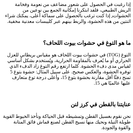
إذا رغبت في الحصول على شعور مضاعف من نعومة وفخامة
الريش الطبيعي، فلقد ابتكرنا إمكانية الجمع بين نوعين من
الحشوات٫ إذا كنت ترغب بالحصول على سماكة أعلى، يمكنك شراء
اثنتين من هذه الحشوة، والربط بينهم عبر كليبسات معدنية مخفية.
ما هو التوغ في حشوات بيوت اللحاف؟
التوغ (TOG) في حشوات بيوت اللحاف هو مقياس بريطاني للعزل
الحراري أو ما يُعرف بالمقاومة الحرارية، ويُستخدم بشكل أساسي
لقياس مدى دفء الحشوة. كلما ارتفع رقم التوغ زاد الدفء الذي
توفره الحشوة، والعكس صحيح. على سبيل المثال: حشوة بتوغ 5
تمنح دفئًا أقل مقارنة بحشوة بتوغ 15، وأعلى درجة توغ متعارف
عليها عالميًا هي 15.
عنايتنا بالقطن في كرز لنن
نحن نقوم بغسيل القطن وتمشيطه قبل الحياكة ونأخذ الخيوط القوية
طويلة التيلة ونحيك منها نسيج القطن لصنع قماش فائق المتانة
والقوة والجودة.