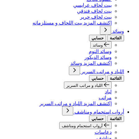
بيت لحاف عرايسي
بيت لحاف فندقي
بيت لحاف حرير
إكتشف المزيد بيت اللحاف و مستلزماته
وسائد
القائمة
حسابي
وسائد
وسائد النوم
وسائد الديكور
إكتشف المزيد وسائد
اللباد و مراتب السرير
القائمة
حسابي
اللباد و مراتب السرير
لباد
مراتب
إكتشف المزيد اللباد و مراتب السرير
أرواب استحمام ومناشف
القائمة
حسابي
أرواب استحمام ومناشف
دعاسات
مناشف