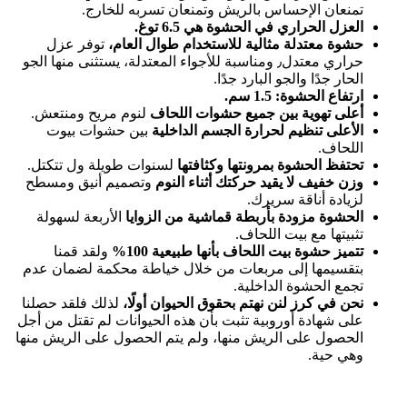
تمنعان الإحساس بالريش وتمنعان تسربه للخارج.
العزل الحراري في الحشوة هي 6.5 توغ.
حشوة معتدلة مثالية للاستخدام طوال العام،
توفر عزل
حراري معتدل٫ ومناسبة للأجواء المعتدلة، يستثنى منها الجو
الحار جدًا والجو البارد جدًا.
ارتفاع الحشوة: 1.5 سم.
أعلى تهوية بين جميع حشوات اللحاف
لنوم مريح ومنتعش.
الأعلى تنظيم لحرارة الجسم الداخلية
بين حشوات بيوت
اللحاف.
تحتفظ الحشوة بمرونتها وكثافتها
لسنوات طويلة ول تتكتل.
وزن خفيف لا يقيد حركتك أثناء النوم
وتصميم أنيق ومسطح
لزيادة أناقة سريرك.
الحشوة مزودة بأربطة قماشية من الزوايا
الأربعة لسهولة
تثبيتها مع بيت اللحاف.
تتميز حشوة بيت اللحاف بأنها طبيعية 100%
ولقد قمنا
بتقسيمها إلى مربعات من خلال خياطة محكمة لضمان عدم
تجمع الحشوة الداخلية.
نحن في كرز لنن نهتم بحقوق الحيوان أولًا،
لذلك فلقد حصلنا
على شهادة أوروبية تثبت بأن هذه الحيوانات لم تقتل من أجل
الحصول على الريش منها، ولم يتم الحصول على الريش منها
وهي حية.