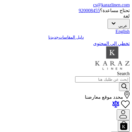
cs@karazlinen.com
تحتاج مساعدة؟
920008455
لغة
عربي
English
دليل المقاسات
جديدنا
تخطي إلى المحتوى
Search
محدد موقع معارضنا