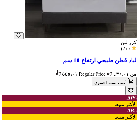
كرز لنن
)
2
(
5
لباد قطن طبيعي ارتفاع 10 سم
من
٤٣٦٫٠١
Regular Price
٥٤٥٫٠١
أضف لسلة التسوق
20%
الأكثر مبيعا
20%
الأكثر مبيعا