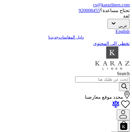
cs@karazlinen.com
تحتاج مساعدة؟
920008455
لغة
عربي
English
دليل المقاسات
جديدنا
تخطي إلى المحتوى
Search
محدد موقع معارضنا