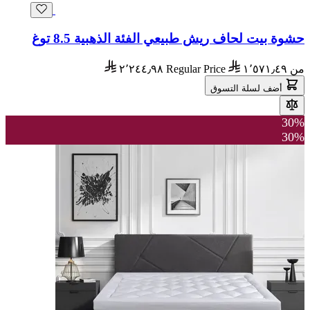
حشوة بيت لحاف ريش طبيعي الفئة الذهبية 8.5 توغ
من
١٬٥٧١٫٤٩
Regular Price
٢٬٢٤٤٫٩٨
أضف لسلة التسوق
30%
30%