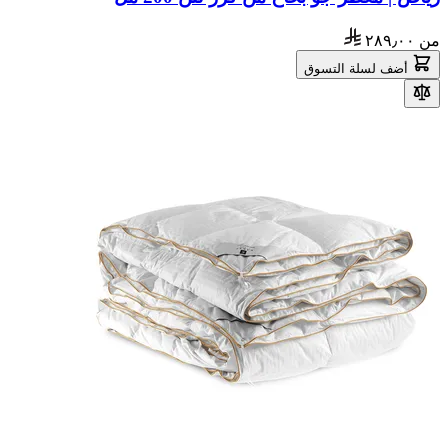
من
٢٨٩٫٠٠
أضف لسلة التسوق