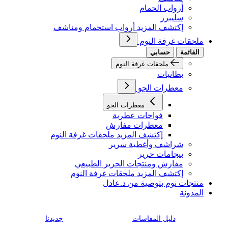
أرواب الحمام
سليبرز
إكتشف المزيد أرواب استحمام ومناشف
ملحقات غرفة النوم
القائمة
حسابي
ملحقات غرفة النوم
بطانيات
معطرات الجو
معطرات الجو
فواحات عطرية
معطرات مفارش
إكتشف المزيد ملحقات غرفة النوم
شراشف وأغطية سرير
بيجامات حرير
مفارش ومنتجات الحرير الطبيعي
إكتشف المزيد ملحقات غرفة النوم
منتجات نوم بتوصية من د.عادل
المدونة
دليل المقاسات
جديدنا