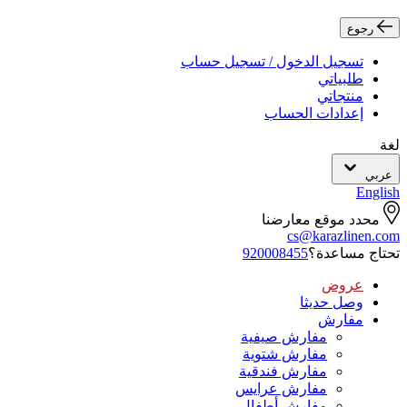
رجوع
تسجيل الدخول / تسجيل حساب
طلبياتي
منتجاتي
إعدادات الحساب
لغة
عربي
English
محدد موقع معارضنا
cs@karazlinen.com
تحتاج مساعدة؟
920008455
عروض
وصل حديثا
مفارش
مفارش صيفية
مفارش شتوية
مفارش فندقية
مفارش عرايس
مفارش أطفال