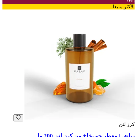
10%
الأكثر مبيعا
كرز لنن
رياض | معطر جو بخاخ من كرز لنن 200 مل