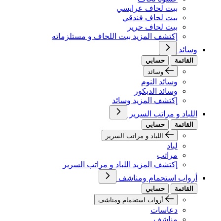
بيت لحاف عرايسي
بيت لحاف فندقي
بيت لحاف حرير
إكتشف المزيد بيت اللحاف و مستلزماته
وسائد
القائمة
حسابي
وسائد
وسائد النوم
وسائد الديكور
إكتشف المزيد وسائد
اللباد و مراتب السرير
القائمة
حسابي
اللباد و مراتب السرير
لباد
مراتب
إكتشف المزيد اللباد و مراتب السرير
أرواب استحمام ومناشف
القائمة
حسابي
أرواب استحمام ومناشف
دعاسات
مناشف