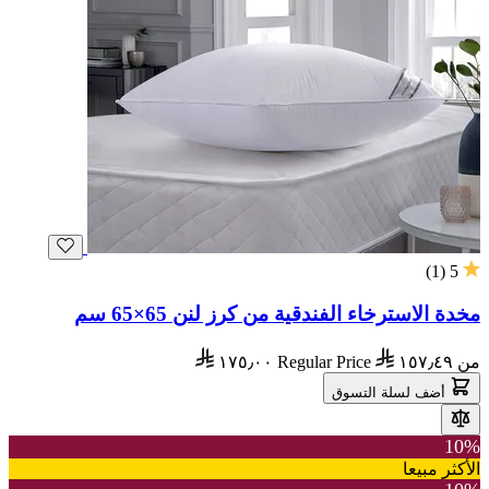
)
1
(
5
مخدة الاسترخاء الفندقية من كرز لنن 65×65 سم
من
١٥٧٫٤٩
Regular Price
١٧٥٫٠٠
أضف لسلة التسوق
10%
الأكثر مبيعا