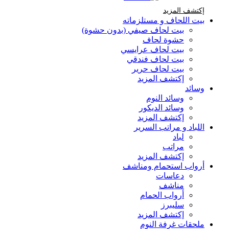
إكتشف المزيد Brands At Karaz Linen
إكتشف المزيد
بيت اللحاف و مستلزماته
بيت لحاف صيفي (بدون حشوة)
حشوة لحاف
بيت لحاف عرايسي
بيت لحاف فندقي
بيت لحاف حرير
إكتشف المزيد
وسائد
وسائد النوم
وسائد الديكور
إكتشف المزيد
اللباد و مراتب السرير
لباد
مراتب
إكتشف المزيد
أرواب استحمام ومناشف
دعاسات
مناشف
أرواب الحمام
سليبرز
إكتشف المزيد
ملحقات غرفة النوم