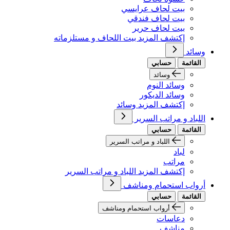
بيت لحاف عرايسي
بيت لحاف فندقي
بيت لحاف حرير
إكتشف المزيد بيت اللحاف و مستلزماته
وسائد
القائمة
حسابي
وسائد
وسائد النوم
وسائد الديكور
إكتشف المزيد وسائد
اللباد و مراتب السرير
القائمة
حسابي
اللباد و مراتب السرير
لباد
مراتب
إكتشف المزيد اللباد و مراتب السرير
أرواب استحمام ومناشف
القائمة
حسابي
أرواب استحمام ومناشف
دعاسات
مناشف