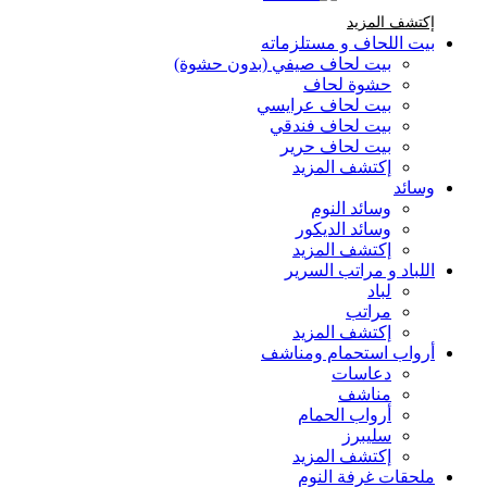
إكتشف المزيد Brands At Karaz Linen
إكتشف المزيد
بيت اللحاف و مستلزماته
بيت لحاف صيفي (بدون حشوة)
حشوة لحاف
بيت لحاف عرايسي
بيت لحاف فندقي
بيت لحاف حرير
إكتشف المزيد
وسائد
وسائد النوم
وسائد الديكور
إكتشف المزيد
اللباد و مراتب السرير
لباد
مراتب
إكتشف المزيد
أرواب استحمام ومناشف
دعاسات
مناشف
أرواب الحمام
سليبرز
إكتشف المزيد
ملحقات غرفة النوم