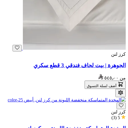
كرز لنن
الجوهرة | بيت لحاف فندقي 3 قطع سكري
من
٥٤٥٫٠٠
أضف لسلة التسوق
كرز لنن
)
3
(
5