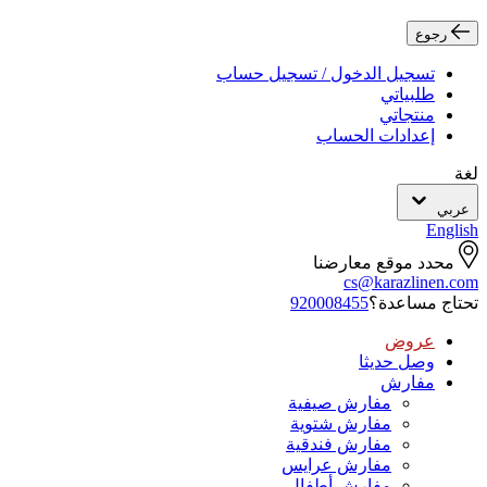
رجوع
تسجيل الدخول / تسجيل حساب
طلبياتي
منتجاتي
إعدادات الحساب
لغة
عربي
English
محدد موقع معارضنا
cs@karazlinen.com
تحتاج مساعدة؟
920008455
عروض
وصل حديثا
مفارش
مفارش صيفية
مفارش شتوية
مفارش فندقية
مفارش عرايس
مفارش أطفال