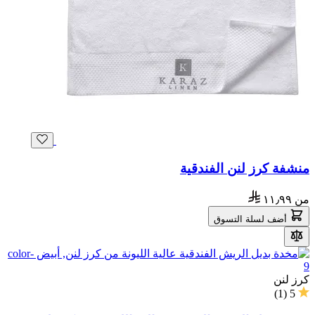
منشفة كرز لنن الفندقية
من
١١٫٩٩
أضف لسلة التسوق
كرز لنن
)
1
(
5