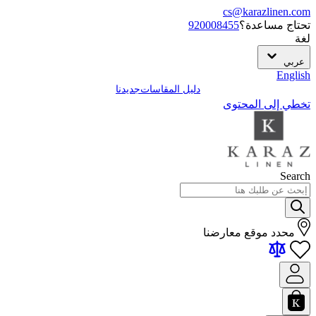
cs@karazlinen.com
تحتاج مساعدة؟
920008455
لغة
عربي
English
دليل المقاسات
جديدنا
تخطي إلى المحتوى
Search
محدد موقع معارضنا