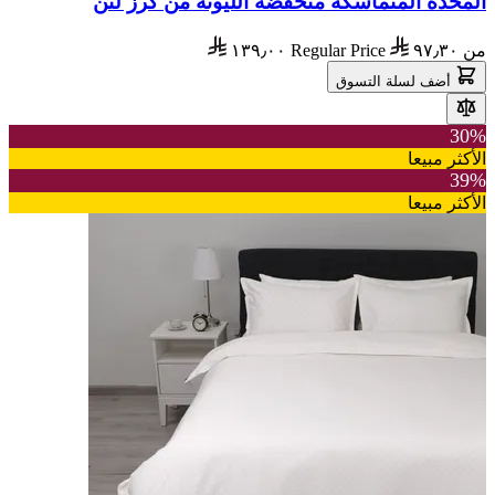
المخدة المتماسكة منخفضة الليونة من كرز لنن
من
٩٧٫٣٠
Regular Price
١٣٩٫٠٠
أضف لسلة التسوق
30%
الأكثر مبيعا
39%
الأكثر مبيعا