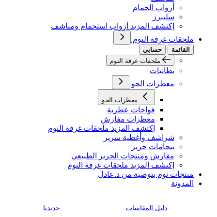
أرواب الحمام
سليبرز
إكتشف المزيد أرواب استحمام ومناشف
ملحقات غرفة النوم
القائمة
حسابي
ملحقات غرفة النوم
بطانيات
معطرات الجو
معطرات الجو
فواحات عطرية
معطرات مفارش
إكتشف المزيد ملحقات غرفة النوم
شراشف وأغطية سرير
بيجامات حرير
مفارش ومنتجات الحرير الطبيعي
إكتشف المزيد ملحقات غرفة النوم
منتجات نوم بتوصية من د.عادل
المدونة
دليل المقاسات
جديدنا