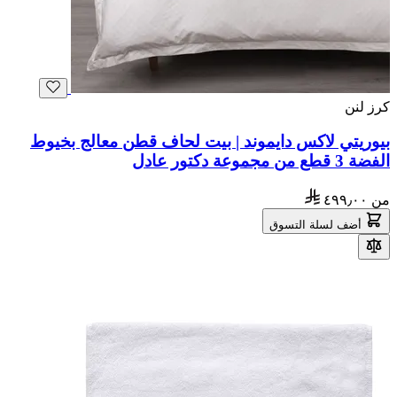
كرز لنن
بيوريتي لاكس دايموند | بيت لحاف قطن معالج بخيوط
الفضة 3 قطع من مجموعة دكتور عادل
من
٤٩٩٫٠٠
أضف لسلة التسوق