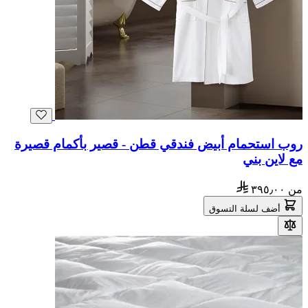
روب استحمام أبيض فندقي قطن - قصير بأكمام قصيرة
مع لاين بني
من
٣٩٥٫٠٠
أضف لسلة التسوق