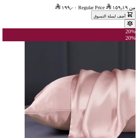
من
١٥٩٫١٩
Regular Price
١٩٩٫٠٠
أضف لسلة التسوق
20%
20%