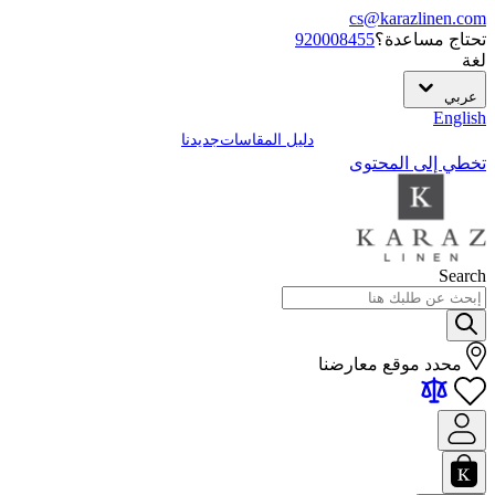
cs@karazlinen.com
تحتاج مساعدة؟
920008455
لغة
عربي
English
دليل المقاسات
جديدنا
تخطي إلى المحتوى
Search
محدد موقع معارضنا