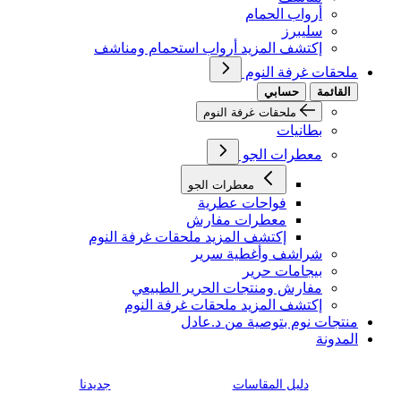
أرواب الحمام
سليبرز
إكتشف المزيد أرواب استحمام ومناشف
ملحقات غرفة النوم
القائمة
حسابي
ملحقات غرفة النوم
بطانيات
معطرات الجو
معطرات الجو
فواحات عطرية
معطرات مفارش
إكتشف المزيد ملحقات غرفة النوم
شراشف وأغطية سرير
بيجامات حرير
مفارش ومنتجات الحرير الطبيعي
إكتشف المزيد ملحقات غرفة النوم
منتجات نوم بتوصية من د.عادل
المدونة
دليل المقاسات
جديدنا