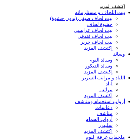
إكتشف المزيد Brands At Karaz Linen
إكتشف المزيد
بيت اللحاف و مستلزماته
بيت لحاف صيفي (بدون حشوة)
حشوة لحاف
بيت لحاف عرايسي
بيت لحاف فندقي
بيت لحاف حرير
إكتشف المزيد
وسائد
وسائد النوم
وسائد الديكور
إكتشف المزيد
اللباد و مراتب السرير
لباد
مراتب
إكتشف المزيد
أرواب استحمام ومناشف
دعاسات
مناشف
أرواب الحمام
سليبرز
إكتشف المزيد
ملحقات غرفة النوم