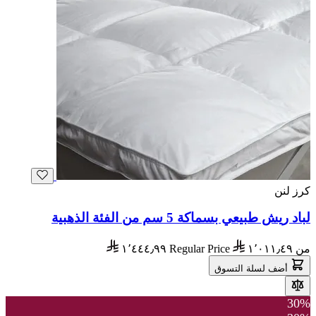
كرز لنن
لباد ريش طبيعي بسماكة 5 سم من الفئة الذهبية
من
١٬٠١١٫٤٩
Regular Price
١٬٤٤٤٫٩٩
أضف لسلة التسوق
30%