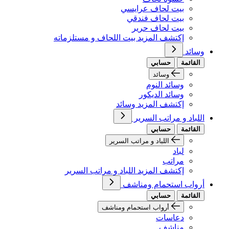
بيت لحاف عرايسي
بيت لحاف فندقي
بيت لحاف حرير
إكتشف المزيد بيت اللحاف و مستلزماته
وسائد
القائمة
حسابي
وسائد
وسائد النوم
وسائد الديكور
إكتشف المزيد وسائد
اللباد و مراتب السرير
القائمة
حسابي
اللباد و مراتب السرير
لباد
مراتب
إكتشف المزيد اللباد و مراتب السرير
أرواب استحمام ومناشف
القائمة
حسابي
أرواب استحمام ومناشف
دعاسات
مناشف