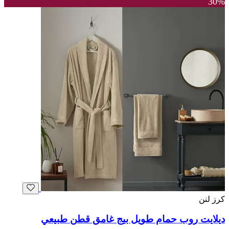
30%
كرز لنن
ديلايت روب حمام طويل بيج غامق قطن طبيعي