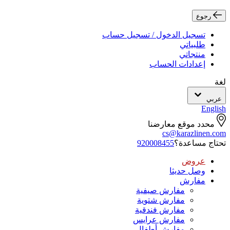
رجوع
تسجيل الدخول / تسجيل حساب
طلبياتي
منتجاتي
إعدادات الحساب
لغة
عربي
English
محدد موقع معارضنا
cs@karazlinen.com
تحتاج مساعدة؟
920008455
عروض
وصل حديثا
مفارش
مفارش صيفية
مفارش شتوية
مفارش فندقية
مفارش عرايس
مفارش أطفال