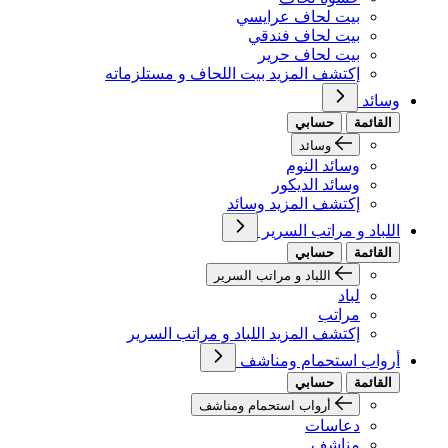
بيت لحاف عرايسي
بيت لحاف فندقي
بيت لحاف حرير
إكتشف المزيد بيت اللحاف و مستلزماته
وسائد
القائمة
حسابي
وسائد
وسائد النوم
وسائد الديكور
إكتشف المزيد وسائد
اللباد و مراتب السرير
القائمة
حسابي
اللباد و مراتب السرير
لباد
مراتب
إكتشف المزيد اللباد و مراتب السرير
أرواب استحمام ومناشف
القائمة
حسابي
أرواب استحمام ومناشف
دعاسات
مناشف