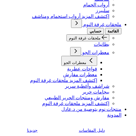
أرواب الحمام
سليبرز
إكتشف المزيد أرواب استحمام ومناشف
ملحقات غرفة النوم
القائمة
حسابي
ملحقات غرفة النوم
بطانيات
معطرات الجو
معطرات الجو
فواحات عطرية
معطرات مفارش
إكتشف المزيد ملحقات غرفة النوم
شراشف وأغطية سرير
بيجامات حرير
مفارش ومنتجات الحرير الطبيعي
إكتشف المزيد ملحقات غرفة النوم
منتجات نوم بتوصية من د.عادل
المدونة
دليل المقاسات
جديدنا