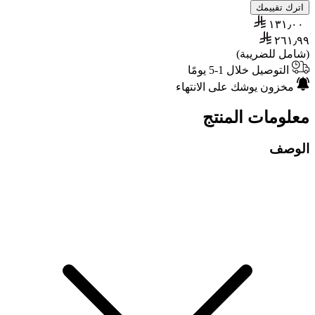
اترك تقييمك
١٣١٫٠٠
٢٦١٫٩٩
(شامل للضريبة)
التوصيل خلال 1-5 يومًا
مخزون يوشك على الانتهاء
معلومات المنتج
الوصف