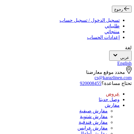
رجوع
تسجيل الدخول / تسجيل حساب
طلبياتي
منتجاتي
إعدادات الحساب
لغة
عربي
English
محدد موقع معارضنا
cs@karazlinen.com
تحتاج مساعدة؟
920008455
عروض
وصل حديثا
مفارش
مفارش صيفية
مفارش شتوية
مفارش فندقية
مفارش عرايس
مفارش أطفال