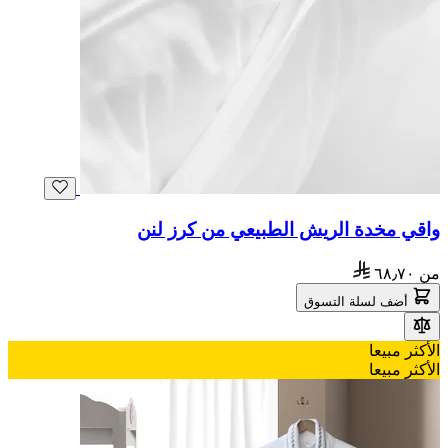
واقي مخدة الريش الطبيعي من كرز لنن
من
٦٨٫٧٠
أضف لسلة التسوق
الأكثر مبيعا
الأكثر مبيعا