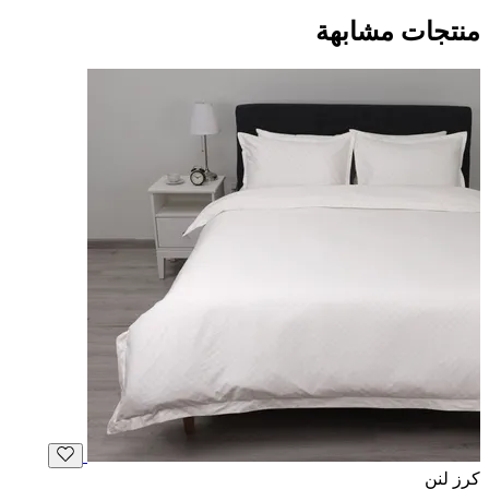
منتجات مشابهة
كرز لنن