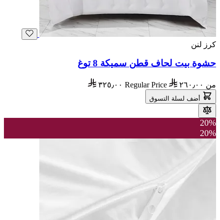
كرز لنن
حشوة بيت لحاف قطن سميكة 8 توغ
من
٢٦٠٫٠٠
Regular Price
٣٢٥٫٠٠
أضف لسلة التسوق
20%
20%