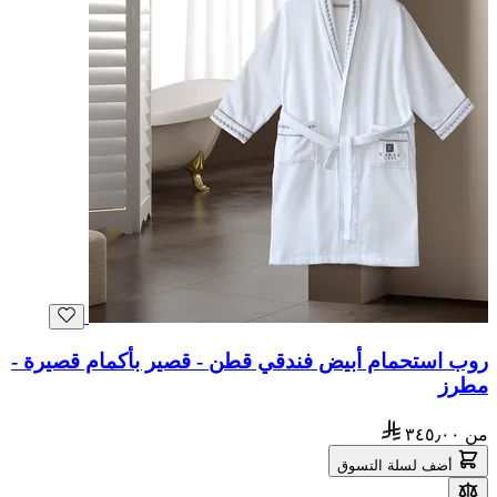
روب استحمام أبيض فندقي قطن - قصير بأكمام قصيرة -
مطرز
من
٣٤٥٫٠٠
أضف لسلة التسوق