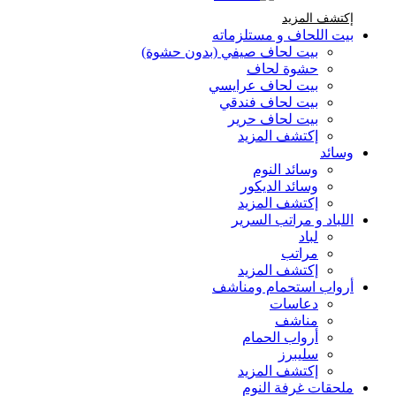
إكتشف المزيد Brands At Karaz Linen
إكتشف المزيد
بيت اللحاف و مستلزماته
بيت لحاف صيفي (بدون حشوة)
حشوة لحاف
بيت لحاف عرايسي
بيت لحاف فندقي
بيت لحاف حرير
إكتشف المزيد
وسائد
وسائد النوم
وسائد الديكور
إكتشف المزيد
اللباد و مراتب السرير
لباد
مراتب
إكتشف المزيد
أرواب استحمام ومناشف
دعاسات
مناشف
أرواب الحمام
سليبرز
إكتشف المزيد
ملحقات غرفة النوم