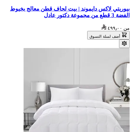
بيوريتي لاكس دايموند | بيت لحاف قطن معالج بخيوط
الفضة 3 قطع من مجموعة دكتور عادل
من
٤٩٩٫٠٠
أضف لسلة التسوق