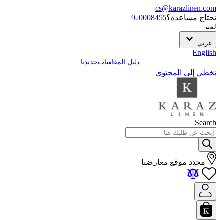
cs@karazlinen.com
تحتاج مساعدة؟
920008455
لغة
عربي
English
دليل المقاسات
جديدنا
تخطي إلى المحتوى
Search
محدد موقع معارضنا