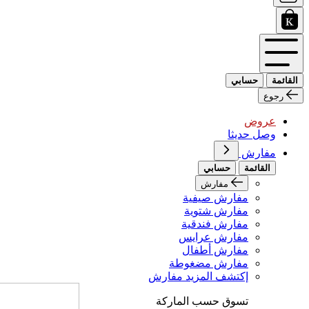
القائمة
حسابي
رجوع
عروض
وصل حديثا
مفارش
القائمة
حسابي
مفارش
مفارش صيفية
مفارش شتوية
مفارش فندقية
مفارش عرايس
مفارش أطفال
مفارش مضغوطة
إكتشف المزيد مفارش
تسوق حسب الماركة