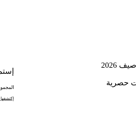
ف 2026
إستمت
ت حصرية
المجموع
إكتشفها 