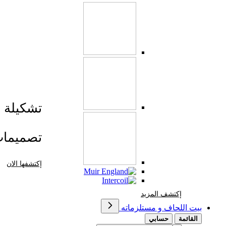
تشكيلة صي
تصميما
إكتشفها الان
إكتشف المزيد Brands At Karaz Linen
إكتشف المزيد
بيت اللحاف و مستلزماته
القائمة
حسابي