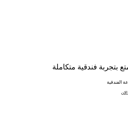
ع بتجربة فندقية متكاملة
ة الفندقية
الان