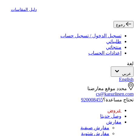
دليل المقاسات
رجوع
تسجيل الدخول / تسجيل حساب
طلبياتي
منتجاتي
إعدادات الحساب
لغة
عربي
English
محدد موقع معارضنا
cs@karazlinen.com
تحتاج مساعدة؟
920008455
عروض
وصل حديثا
مفارش
مفارش صيفية
مفارش شتوية