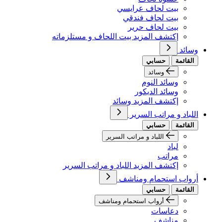
بيت لحاف عرايسي
بيت لحاف فندقي
بيت لحاف حرير
إكتشف المزيد بيت اللحاف و مستلزماته
وسائد
القائمة
حسابي
وسائد
وسائد النوم
وسائد الديكور
إكتشف المزيد وسائد
اللباد و مراتب السرير
القائمة
حسابي
اللباد و مراتب السرير
لباد
مراتب
إكتشف المزيد اللباد و مراتب السرير
أرواب استحمام ومناشف
القائمة
حسابي
أرواب استحمام ومناشف
دعاسات
مناشف