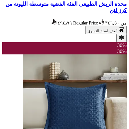
مخدة الريش الطبيعي الفئة الفضية متوسطة الليونة من
كرز لنن
من
٣٤٦٫٥٠
Regular Price
٤٩٤٫٩٩
أضف لسلة التسوق
30%
30%