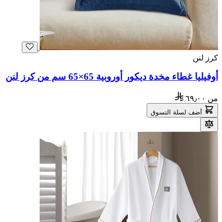
كرز لنن
أوفيليا غطاء مخدة ديكور أوروبية 65×65 سم من كرز لنن
من
٦٩٫٠٠
أضف لسلة التسوق