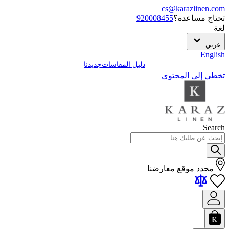
cs@karazlinen.com
تحتاج مساعدة؟
920008455
لغة
عربي
English
دليل المقاسات
جديدنا
تخطي إلى المحتوى
Search
محدد موقع معارضنا