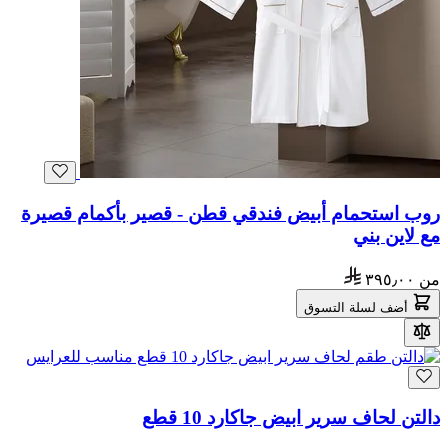
روب استحمام أبيض فندقي قطن - قصير بأكمام قصيرة
مع لاين بني
من
٣٩٥٫٠٠
أضف لسلة التسوق
دالتن لحاف سرير ابيض جاكارد 10 قطع