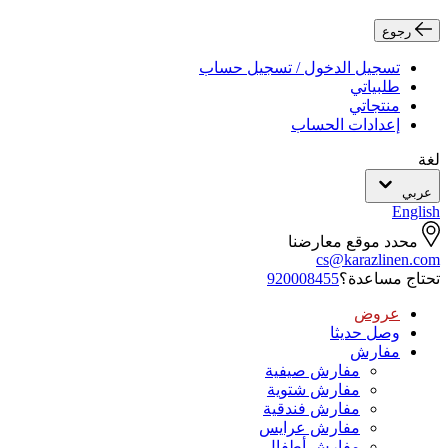
رجوع
تسجيل الدخول / تسجيل حساب
طلبياتي
منتجاتي
إعدادات الحساب
لغة
عربي
English
محدد موقع معارضنا
cs@karazlinen.com
تحتاج مساعدة؟
920008455
عروض
وصل حديثا
مفارش
مفارش صيفية
مفارش شتوية
مفارش فندقية
مفارش عرايس
مفارش أطفال