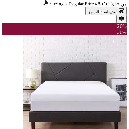
من
١٬١١٥٫٩٩
Regular Price
١٬٣٩٥٫٠٠
أضف لسلة التسوق
20%
20%