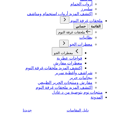
أرواب الحمام
سليبرز
إكتشف المزيد أرواب استحمام ومناشف
ملحقات غرفة النوم
القائمة
حسابي
ملحقات غرفة النوم
بطانيات
معطرات الجو
معطرات الجو
فواحات عطرية
معطرات مفارش
إكتشف المزيد ملحقات غرفة النوم
شراشف وأغطية سرير
بيجامات حرير
مفارش ومنتجات الحرير الطبيعي
إكتشف المزيد ملحقات غرفة النوم
منتجات نوم بتوصية من د.عادل
المدونة
دليل المقاسات
جديدنا