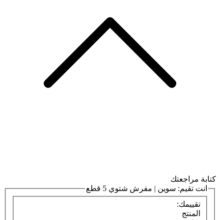
كتابة مراجعتك
انت تقيم:
سوين | مفرش شتوي 5 قطع
تقييمك:
المنتج