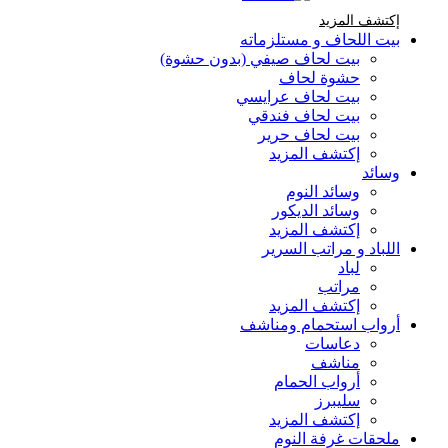
إكتشف المزيد Brands At Karaz Linen
إكتشف المزيد
بيت اللحاف و مستلزماته
بيت لحاف صيفي (بدون حشوة)
حشوة لحاف
بيت لحاف عرايسي
بيت لحاف فندقي
بيت لحاف حرير
إكتشف المزيد
وسائد
وسائد النوم
وسائد الديكور
إكتشف المزيد
اللباد و مراتب السرير
لباد
مراتب
إكتشف المزيد
أرواب استحمام ومناشف
دعاسات
مناشف
أرواب الحمام
سليبرز
إكتشف المزيد
ملحقات غرفة النوم