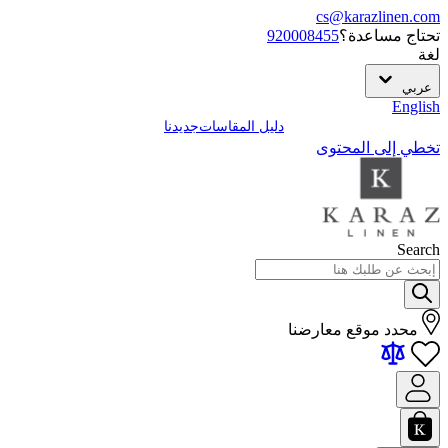
cs@karazlinen.com
تحتاج مساعدة؟
920008455
لغة
عربي
English
دليل المقاسات
جديدنا
تخطي إلى المحتوى
Search
محدد موقع معارضنا