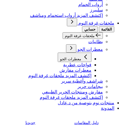
أرواب الحمام
سليبرز
إكتشف المزيد أرواب استحمام ومناشف
ملحقات غرفة النوم
القائمة
حسابي
ملحقات غرفة النوم
بطانيات
معطرات الجو
معطرات الجو
فواحات عطرية
معطرات مفارش
إكتشف المزيد ملحقات غرفة النوم
شراشف وأغطية سرير
بيجامات حرير
مفارش ومنتجات الحرير الطبيعي
إكتشف المزيد ملحقات غرفة النوم
منتجات نوم بتوصية من د.عادل
المدونة
دليل المقاسات
جديدنا