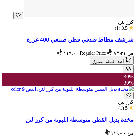
كرز لنن
)
1
(
3.5
شرشف مطاط فندقي قطن طبيعي 400 غرزة
من
٨٣٫٣١
Regular Price
١١٩٫٠٠
أضف لسلة التسوق
30%
30%
كرز لنن
)
1
(
5
مخدة بديل القطن متوسطة الليونة من كرز لنن
من
١١٩٫٠٠