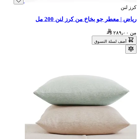
كرز لنن
رياض | معطر جو بخاخ من كرز لنن 200 مل
من
٢٨٩٫٠٠
أضف لسلة التسوق