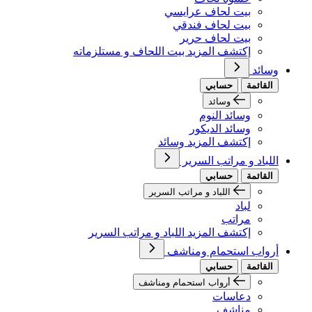
بيت لحاف عرايسي
بيت لحاف فندقي
بيت لحاف حرير
إكتشف المزيد بيت اللحاف و مستلزماته
وسائد
القائمة
حسابي
وسائد
وسائد النوم
وسائد الديكور
إكتشف المزيد وسائد
اللباد و مراتب السرير
القائمة
حسابي
اللباد و مراتب السرير
لباد
مراتب
إكتشف المزيد اللباد و مراتب السرير
أرواب استحمام ومناشف
القائمة
حسابي
أرواب استحمام ومناشف
دعاسات
مناشف