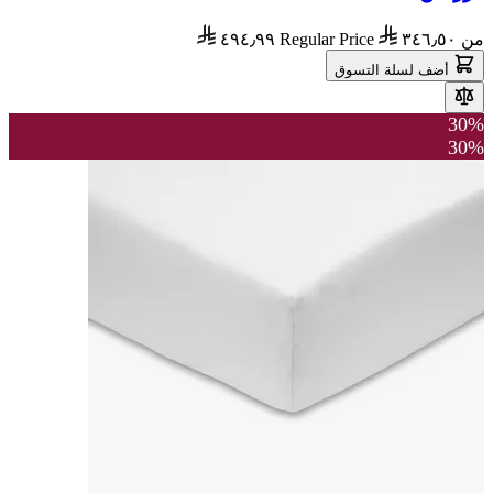
من
٣٤٦٫٥٠
Regular Price
٤٩٤٫٩٩
أضف لسلة التسوق
30%
30%