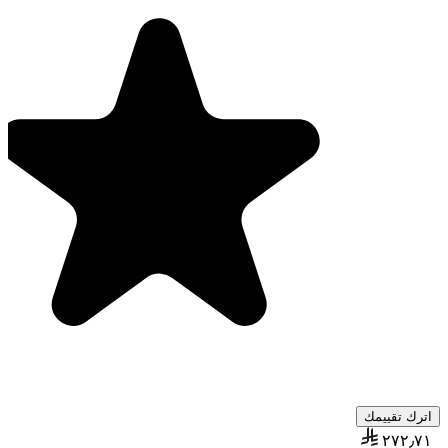
اترك تقييمك
٢٧٢٫٧١