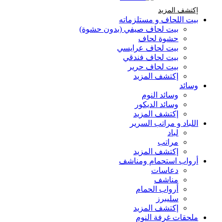
إكتشف المزيد Brands At Karaz Linen
إكتشف المزيد
بيت اللحاف و مستلزماته
بيت لحاف صيفي (بدون حشوة)
حشوة لحاف
بيت لحاف عرايسي
بيت لحاف فندقي
بيت لحاف حرير
إكتشف المزيد
وسائد
وسائد النوم
وسائد الديكور
إكتشف المزيد
اللباد و مراتب السرير
لباد
مراتب
إكتشف المزيد
أرواب استحمام ومناشف
دعاسات
مناشف
أرواب الحمام
سليبرز
إكتشف المزيد
ملحقات غرفة النوم