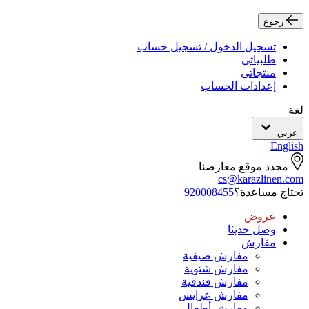
رجوع
تسجيل الدخول / تسجيل حساب
طلبياتي
منتجاتي
إعدادات الحساب
لغة
عربي
English
محدد موقع معارضنا
cs@karazlinen.com
تحتاج مساعدة؟
920008455
عروض
وصل حديثا
مفارش
مفارش صيفية
مفارش شتوية
مفارش فندقية
مفارش عرايس
مفارش أطفال