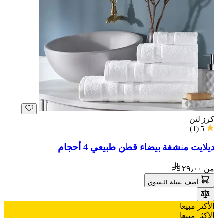
كرز لنن
)
1
(
5
ديلايت منشفة بيضاء قطن طبيعي 4 أحجام
من
٢٩٫٠٠
أضف لسلة التسوق
الأكثر مبيعا
الأكثر مبيعا