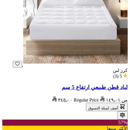
كرز لنن
)
3
(
5
لباد قطن طبيعي ارتفاع 5 سم
من
١٤٩٫٠١
Regular Price
٣٤٥٫٠٠
أضف لسلة التسوق
57%
الأكثر مبيعا