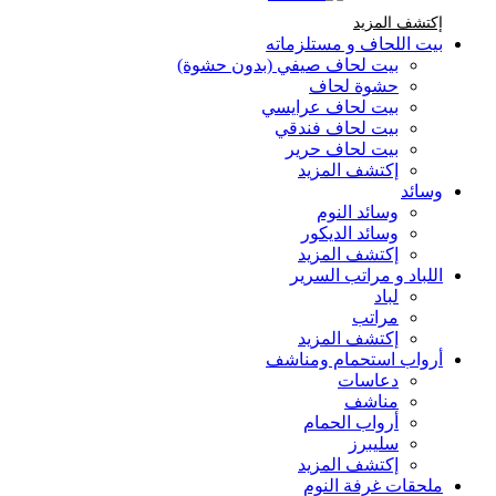
إكتشف المزيد Brands At Karaz Linen
إكتشف المزيد
بيت اللحاف و مستلزماته
بيت لحاف صيفي (بدون حشوة)
حشوة لحاف
بيت لحاف عرايسي
بيت لحاف فندقي
بيت لحاف حرير
إكتشف المزيد
وسائد
وسائد النوم
وسائد الديكور
إكتشف المزيد
اللباد و مراتب السرير
لباد
مراتب
إكتشف المزيد
أرواب استحمام ومناشف
دعاسات
مناشف
أرواب الحمام
سليبرز
إكتشف المزيد
ملحقات غرفة النوم