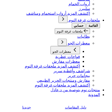
أرواب الحمام
سليبرز
إكتشف المزيد أرواب استحمام ومناشف
ملحقات غرفة النوم
القائمة
حسابي
ملحقات غرفة النوم
بطانيات
معطرات الجو
معطرات الجو
فواحات عطرية
معطرات مفارش
إكتشف المزيد ملحقات غرفة النوم
شراشف وأغطية سرير
بيجامات حرير
مفارش ومنتجات الحرير الطبيعي
إكتشف المزيد ملحقات غرفة النوم
منتجات نوم بتوصية من د.عادل
المدونة
دليل المقاسات
جديدنا