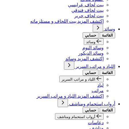
بيت لحاف عرايسي
بيت لحاف فندقي
بيت لحاف حرير
إكتشف المزيد بيت اللحاف و مستلزماته
وسائد
القائمة
حسابي
وسائد
وسائد النوم
وسائد الديكور
إكتشف المزيد وسائد
اللباد و مراتب السرير
القائمة
حسابي
اللباد و مراتب السرير
لباد
مراتب
إكتشف المزيد اللباد و مراتب السرير
أرواب استحمام ومناشف
القائمة
حسابي
أرواب استحمام ومناشف
دعاسات
مناشف