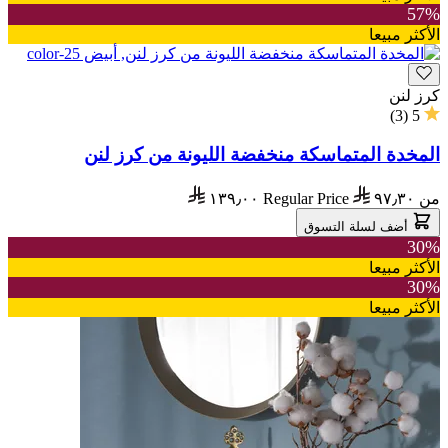
57%
الأكثر مبيعا
كرز لنن
)
3
(
5
المخدة المتماسكة منخفضة الليونة من كرز لنن
من
٩٧٫٣٠
Regular Price
١٣٩٫٠٠
أضف لسلة التسوق
30%
الأكثر مبيعا
30%
الأكثر مبيعا