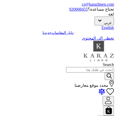
cs@karazlinen.com
تحتاج مساعدة؟
920008455
لغة
عربي
English
دليل المقاسات
جديدنا
تخطي إلى المحتوى
Search
محدد موقع معارضنا