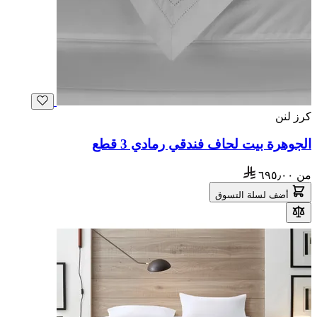
كرز لنن
الجوهرة بيت لحاف فندقي رمادي 3 قطع
من
٦٩٥٫٠٠
أضف لسلة التسوق