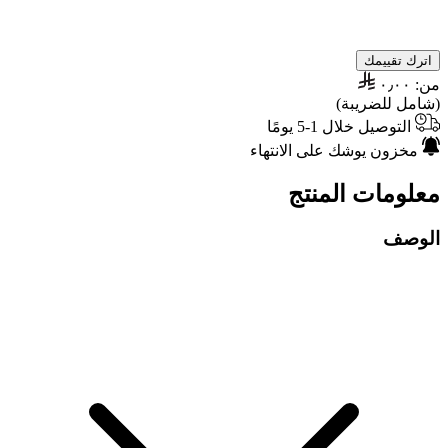
اترك تقييمك
من:
٠٫٠٠
(شامل للضريبة)
التوصيل خلال 1-5 يومًا
مخزون يوشك على الانتهاء
معلومات المنتج
الوصف