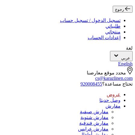
رجوع
تسجيل الدخول / تسجيل حساب
طلبياتي
منتجاتي
إعدادات الحساب
لغة
عربي
English
محدد موقع معارضنا
cs@karazlinen.com
تحتاج مساعدة؟
920008455
عروض
وصل حديثا
مفارش
مفارش صيفية
مفارش شتوية
مفارش فندقية
مفارش عرايس
مفارش أطفال