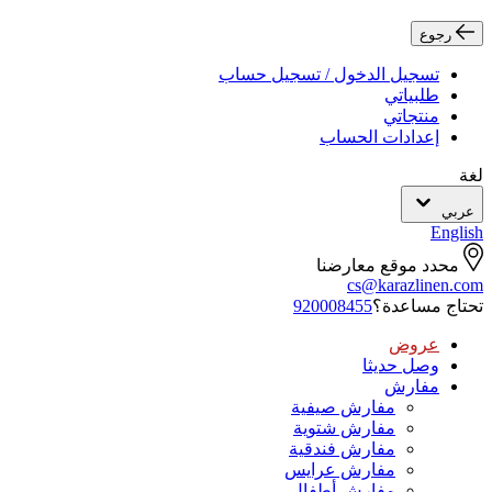
رجوع
تسجيل الدخول / تسجيل حساب
طلبياتي
منتجاتي
إعدادات الحساب
لغة
عربي
English
محدد موقع معارضنا
cs@karazlinen.com
تحتاج مساعدة؟
920008455
عروض
وصل حديثا
مفارش
مفارش صيفية
مفارش شتوية
مفارش فندقية
مفارش عرايس
مفارش أطفال