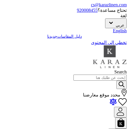
cs@karazlinen.com
تحتاج مساعدة؟
920008455
لغة
عربي
English
دليل المقاسات
جديدنا
تخطي إلى المحتوى
Search
محدد موقع معارضنا