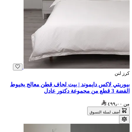
كرز لنن
بيوريتي لاكس دايموند | بيت لحاف قطن معالج بخيوط
الفضة 3 قطع من مجموعة دكتور عادل
من
٤٩٩٫٠٠
أضف لسلة التسوق