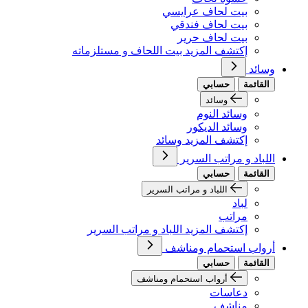
بيت لحاف عرايسي
بيت لحاف فندقي
بيت لحاف حرير
إكتشف المزيد بيت اللحاف و مستلزماته
وسائد
القائمة
حسابي
وسائد
وسائد النوم
وسائد الديكور
إكتشف المزيد وسائد
اللباد و مراتب السرير
القائمة
حسابي
اللباد و مراتب السرير
لباد
مراتب
إكتشف المزيد اللباد و مراتب السرير
أرواب استحمام ومناشف
القائمة
حسابي
أرواب استحمام ومناشف
دعاسات
مناشف