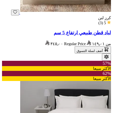
كرز لنن
)
3
(
5
لباد قطن طبيعي ارتفاع 5 سم
من
١٤٩٫٠١
Regular Price
٣٤٥٫٠٠
أضف لسلة التسوق
57%
الأكثر مبيعا
62%
الأكثر مبيعا