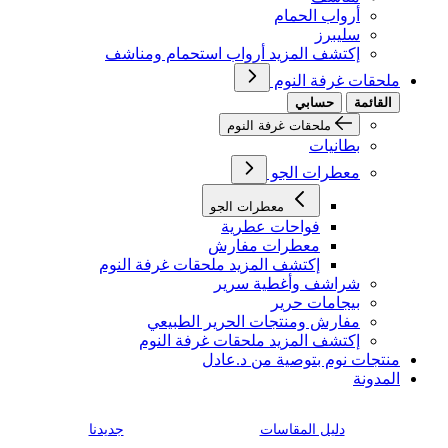
أرواب الحمام
سليبرز
إكتشف المزيد أرواب استحمام ومناشف
ملحقات غرفة النوم
القائمة
حسابي
ملحقات غرفة النوم
بطانيات
معطرات الجو
معطرات الجو
فواحات عطرية
معطرات مفارش
إكتشف المزيد ملحقات غرفة النوم
شراشف وأغطية سرير
بيجامات حرير
مفارش ومنتجات الحرير الطبيعي
إكتشف المزيد ملحقات غرفة النوم
منتجات نوم بتوصية من د.عادل
المدونة
دليل المقاسات
جديدنا