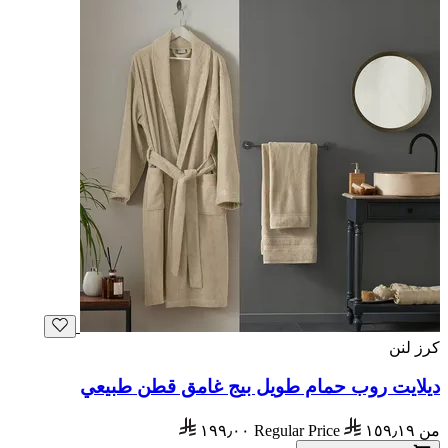
كرز لنن
ديلايت روب حمام طويل بيج غامق قطن طبيعي
من
١٥٩٫١٩
Regular Price
١٩٩٫٠٠