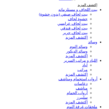
إكتشف المزيد Brands At Karaz Linen
إكتشف المزيد
بيت اللحاف و مستلزماته
بيت لحاف صيفي (بدون حشوة)
حشوة لحاف
بيت لحاف عرايسي
بيت لحاف فندقي
بيت لحاف حرير
إكتشف المزيد
وسائد
وسائد النوم
وسائد الديكور
إكتشف المزيد
اللباد و مراتب السرير
لباد
مراتب
إكتشف المزيد
أرواب استحمام ومناشف
دعاسات
مناشف
أرواب الحمام
سليبرز
إكتشف المزيد
ملحقات غرفة النوم