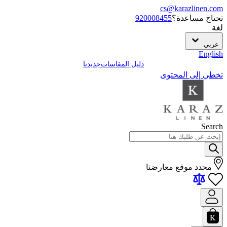
cs@karazlinen.com
تحتاج مساعدة؟
920008455
لغة
عربي
English
دليل المقاسات
جديدنا
تخطي إلى المحتوى
Search
محدد موقع معارضنا