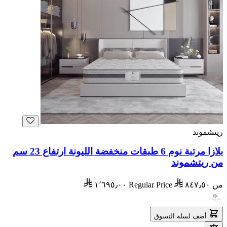
ريتشموند
بلازا مرتبة نوم 6 طبقات منخفضة الليونة ارتفاع 23 سم
من ريتشموند
من
٨٤٧٫٥٠
Regular Price
١٬٦٩٥٫٠٠
أضف لسلة التسوق