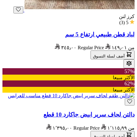
كرز لنن
)
3
(
5
لباد قطن طبيعي ارتفاع 5 سم
من
١٤٩٫٠١
Regular Price
٣٤٥٫٠٠
أضف لسلة التسوق
57%
الأكثر مبيعا
62%
الأكثر مبيعا
دالتن لحاف سرير ابيض جاكارد 10 قطع
من
١٬١١٥٫٩٩
Regular Price
١٬٣٩٥٫٠٠
أضف لسلة التسوق