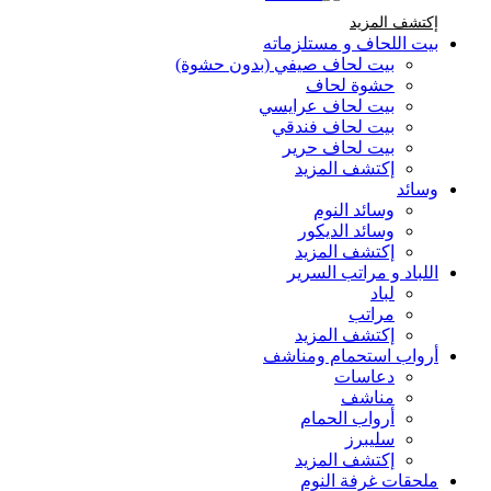
إكتشف المزيد Brands At Karaz Linen
إكتشف المزيد
بيت اللحاف و مستلزماته
بيت لحاف صيفي (بدون حشوة)
حشوة لحاف
بيت لحاف عرايسي
بيت لحاف فندقي
بيت لحاف حرير
إكتشف المزيد
وسائد
وسائد النوم
وسائد الديكور
إكتشف المزيد
اللباد و مراتب السرير
لباد
مراتب
إكتشف المزيد
أرواب استحمام ومناشف
دعاسات
مناشف
أرواب الحمام
سليبرز
إكتشف المزيد
ملحقات غرفة النوم