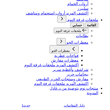
أرواب الحمام
سليبرز
إكتشف المزيد أرواب استحمام ومناشف
ملحقات غرفة النوم
القائمة
حسابي
ملحقات غرفة النوم
بطانيات
معطرات الجو
معطرات الجو
فواحات عطرية
معطرات مفارش
إكتشف المزيد ملحقات غرفة النوم
شراشف وأغطية سرير
بيجامات حرير
مفارش ومنتجات الحرير الطبيعي
إكتشف المزيد ملحقات غرفة النوم
منتجات نوم بتوصية من د.عادل
المدونة
دليل المقاسات
جديدنا