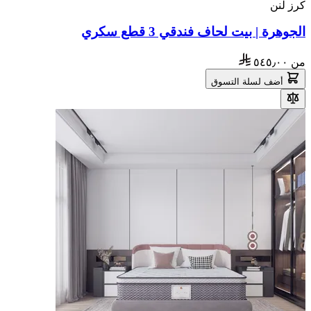
كرز لنن
الجوهرة | بيت لحاف فندقي 3 قطع سكري
من
٥٤٥٫٠٠
أضف لسلة التسوق