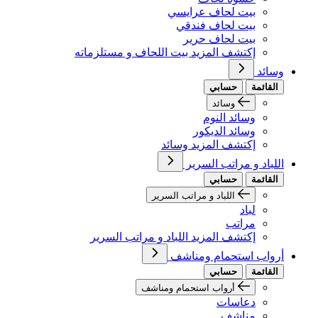
بيت لحاف عرايسي
بيت لحاف فندقي
بيت لحاف حرير
إكتشف المزيد بيت اللحاف و مستلزماته
وسائد
القائمة
حسابي
وسائد
وسائد النوم
وسائد الديكور
إكتشف المزيد وسائد
اللباد و مراتب السرير
القائمة
حسابي
اللباد و مراتب السرير
لباد
مراتب
إكتشف المزيد اللباد و مراتب السرير
أرواب استحمام ومناشف
القائمة
حسابي
أرواب استحمام ومناشف
دعاسات
مناشف