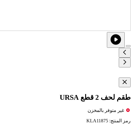
طقم لحف 2 قطع URSA
غير متوفر بالمخزن
رمز المنتج:
KLA11875