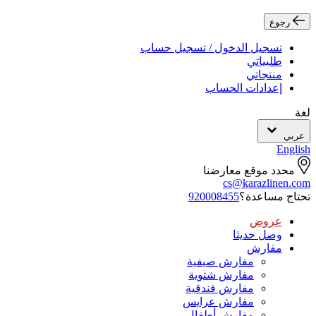
رجوع
تسجيل الدخول / تسجيل حساب
طلبياتي
منتجاتي
إعدادات الحساب
لغة
عربي
English
محدد موقع معارضنا
cs@karazlinen.com
تحتاج مساعدة؟
920008455
عروض
وصل حديثا
مفارش
مفارش صيفية
مفارش شتوية
مفارش فندقية
مفارش عرايس
مفارش أطفال