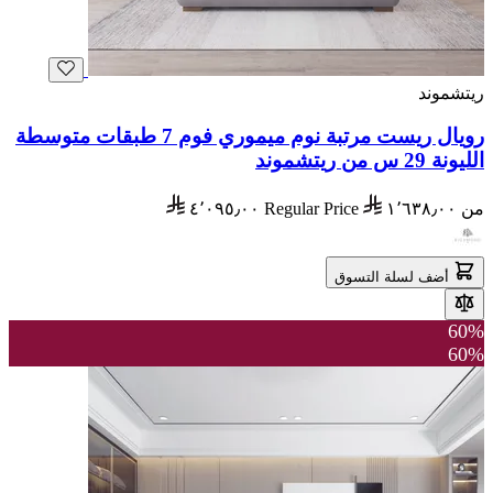
ريتشموند
رويال ريست مرتبة نوم ميموري فوم 7 طبقات متوسطة
الليونة 29 س من ريتشموند
من
١٬٦٣٨٫٠٠
Regular Price
٤٬٠٩٥٫٠٠
أضف لسلة التسوق
60%
60%