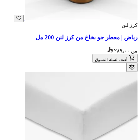
كرز لنن
رياض | معطر جو بخاخ من كرز لنن 200 مل
من
٢٨٩٫٠٠
أضف لسلة التسوق