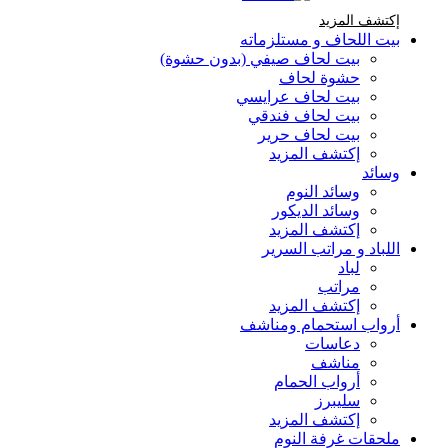
إكتشف المزيد Brands At Karaz Linen
إكتشف المزيد
بيت اللحاف و مستلزماته
بيت لحاف صيفي (بدون حشوة)
حشوة لحاف
بيت لحاف عرايسي
بيت لحاف فندقي
بيت لحاف حرير
إكتشف المزيد
وسائد
وسائد النوم
وسائد الديكور
إكتشف المزيد
اللباد و مراتب السرير
لباد
مراتب
إكتشف المزيد
أرواب استحمام ومناشف
دعاسات
مناشف
أرواب الحمام
سليبرز
إكتشف المزيد
ملحقات غرفة النوم