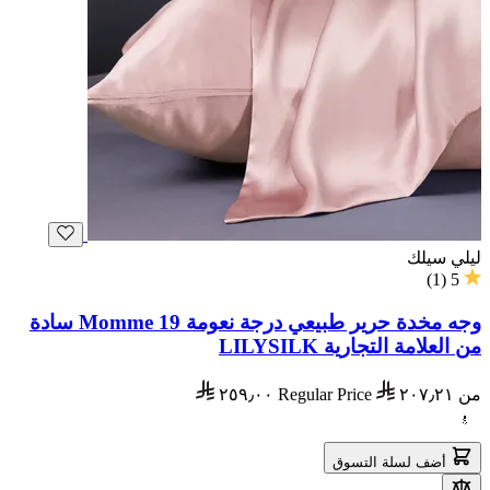
ليلي سيلك
)
1
(
5
وجه مخدة حرير طبيعي درجة نعومة 19 Momme سادة
من العلامة التجارية LILYSILK
من
٢٠٧٫٢١
Regular Price
٢٥٩٫٠٠
أضف لسلة التسوق