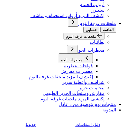
أرواب الحمام
سليبرز
إكتشف المزيد أرواب استحمام ومناشف
ملحقات غرفة النوم
القائمة
حسابي
ملحقات غرفة النوم
بطانيات
معطرات الجو
معطرات الجو
فواحات عطرية
معطرات مفارش
إكتشف المزيد ملحقات غرفة النوم
شراشف وأغطية سرير
بيجامات حرير
مفارش ومنتجات الحرير الطبيعي
إكتشف المزيد ملحقات غرفة النوم
منتجات نوم بتوصية من د.عادل
المدونة
دليل المقاسات
جديدنا