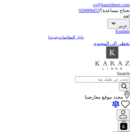
cs@karazlinen.com
تحتاج مساعدة؟
920008455
لغة
عربي
English
دليل المقاسات
جديدنا
تخطي إلى المحتوى
Search
محدد موقع معارضنا