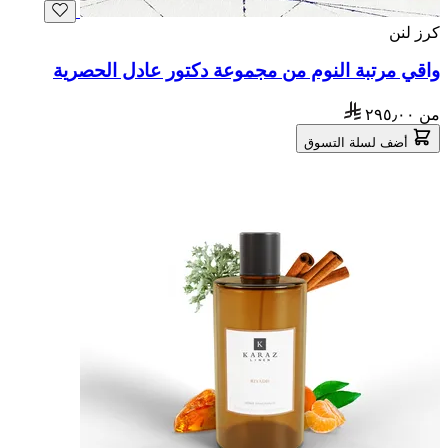
كرز لنن
واقي مرتبة النوم من مجموعة دكتور عادل الحصرية
من
٢٩٥٫٠٠
أضف لسلة التسوق