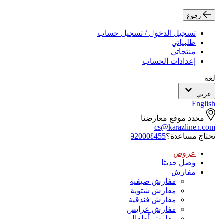
رجوع
تسجيل الدخول / تسجيل حساب
طلبياتي
منتجاتي
إعدادات الحساب
لغة
عربي
English
محدد موقع معارضنا
cs@karazlinen.com
تحتاج مساعدة؟
920008455
عروض
وصل حديثا
مفارش
مفارش صيفية
مفارش شتوية
مفارش فندقية
مفارش عرايس
مفارش أطفال