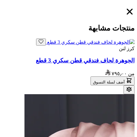
منتجات مشابهة
كرز لنن
الجوهرة لحاف فندقي قطن سكري 3 قطع
من
٧٩٥٫٠٠
أضف لسلة التسوق