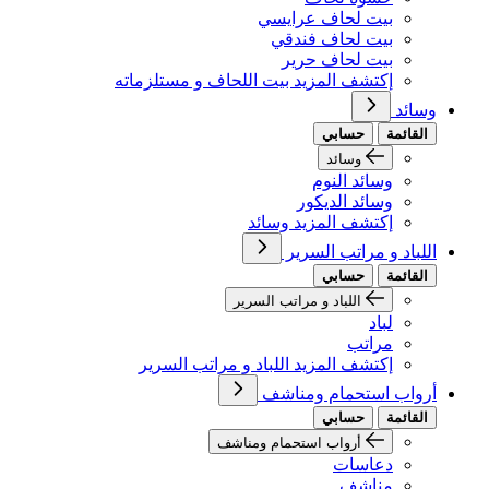
بيت لحاف عرايسي
بيت لحاف فندقي
بيت لحاف حرير
إكتشف المزيد بيت اللحاف و مستلزماته
وسائد
القائمة
حسابي
وسائد
وسائد النوم
وسائد الديكور
إكتشف المزيد وسائد
اللباد و مراتب السرير
القائمة
حسابي
اللباد و مراتب السرير
لباد
مراتب
إكتشف المزيد اللباد و مراتب السرير
أرواب استحمام ومناشف
القائمة
حسابي
أرواب استحمام ومناشف
دعاسات
مناشف