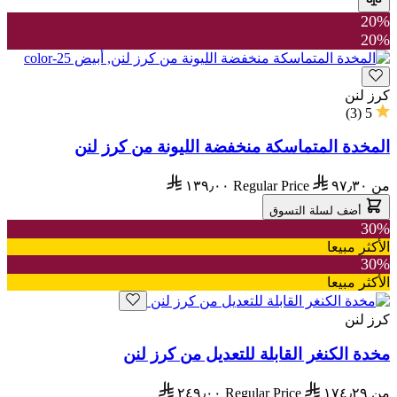
20%
20%
كرز لنن
)
3
(
5
المخدة المتماسكة منخفضة الليونة من كرز لنن
من
٩٧٫٣٠
Regular Price
١٣٩٫٠٠
أضف لسلة التسوق
30%
الأكثر مبيعا
30%
الأكثر مبيعا
كرز لنن
مخدة الكنغر القابلة للتعديل من كرز لنن
من
١٧٤٫٢٩
Regular Price
٢٤٩٫٠٠