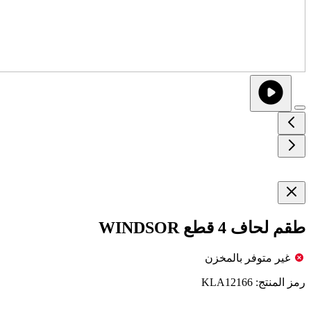
طقم لحاف 4 قطع WINDSOR
غير متوفر بالمخزن
رمز المنتج:
KLA12166