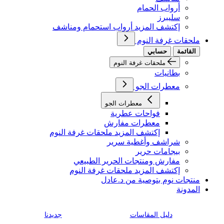
أرواب الحمام
سليبرز
إكتشف المزيد أرواب استحمام ومناشف
ملحقات غرفة النوم
القائمة
حسابي
ملحقات غرفة النوم
بطانيات
معطرات الجو
معطرات الجو
فواحات عطرية
معطرات مفارش
إكتشف المزيد ملحقات غرفة النوم
شراشف وأغطية سرير
بيجامات حرير
مفارش ومنتجات الحرير الطبيعي
إكتشف المزيد ملحقات غرفة النوم
منتجات نوم بتوصية من د.عادل
المدونة
دليل المقاسات
جديدنا