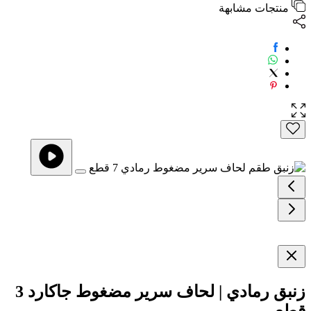
منتجات مشابهة
زنبق رمادي | لحاف سرير مضغوط جاكارد 3
قطع