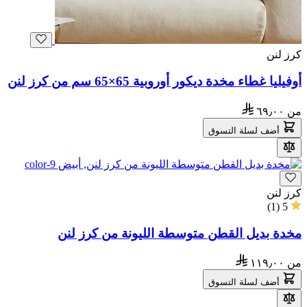
كرز لنن
أوفيليا غطاء مخدة ديكور أوروبية 65×65 سم من كرز لنن
من
٦٩٫٠٠
أضف لسلة التسوق
كرز لنن
)
1
(
5
مخدة بديل القطن متوسطة الليونة من كرز لنن
من
١١٩٫٠٠
أضف لسلة التسوق