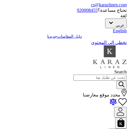
cs@karazlinen.com
تحتاج مساعدة؟
920008455
لغة
عربي
English
دليل المقاسات
جديدنا
تخطي إلى المحتوى
Search
محدد موقع معارضنا