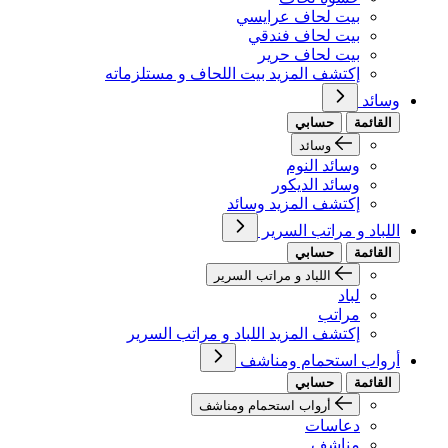
بيت لحاف عرايسي
بيت لحاف فندقي
بيت لحاف حرير
إكتشف المزيد بيت اللحاف و مستلزماته
وسائد
القائمة
حسابي
وسائد
وسائد النوم
وسائد الديكور
إكتشف المزيد وسائد
اللباد و مراتب السرير
القائمة
حسابي
اللباد و مراتب السرير
لباد
مراتب
إكتشف المزيد اللباد و مراتب السرير
أرواب استحمام ومناشف
القائمة
حسابي
أرواب استحمام ومناشف
دعاسات
مناشف