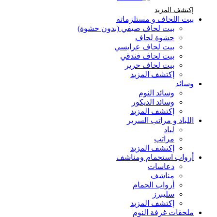
إكتشف المزيد Brands At Karaz Linen
إكتشف المزيد
بيت اللحاف و مستلزماته
بيت لحاف صيفي (بدون حشوة)
حشوة لحاف
بيت لحاف عرايسي
بيت لحاف فندقي
بيت لحاف حرير
إكتشف المزيد
وسائد
وسائد النوم
وسائد الديكور
إكتشف المزيد
اللباد و مراتب السرير
لباد
مراتب
إكتشف المزيد
أرواب استحمام ومناشف
دعاسات
مناشف
أرواب الحمام
سليبرز
إكتشف المزيد
ملحقات غرفة النوم