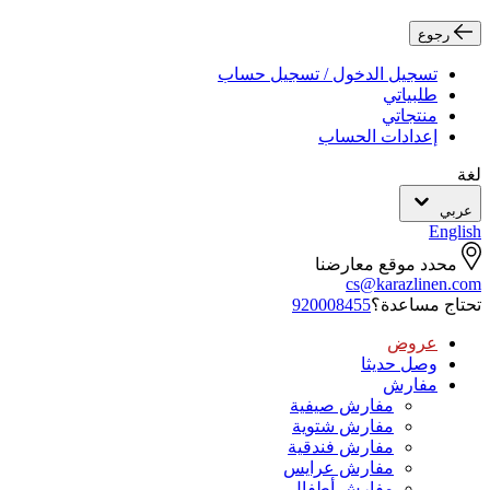
رجوع
تسجيل الدخول / تسجيل حساب
طلبياتي
منتجاتي
إعدادات الحساب
لغة
عربي
English
محدد موقع معارضنا
cs@karazlinen.com
تحتاج مساعدة؟
920008455
عروض
وصل حديثا
مفارش
مفارش صيفية
مفارش شتوية
مفارش فندقية
مفارش عرايس
مفارش أطفال