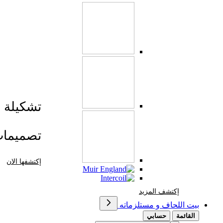
تشكيلة صي
تصميما
إكتشفها الان
إكتشف المزيد Brands At Karaz Linen
إكتشف المزيد
بيت اللحاف و مستلزماته
القائمة
حسابي