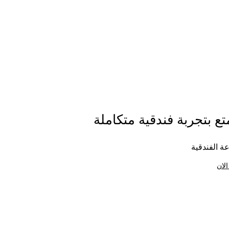
ع بتجربة فندقية متكاملة
ة الفندقية
الان