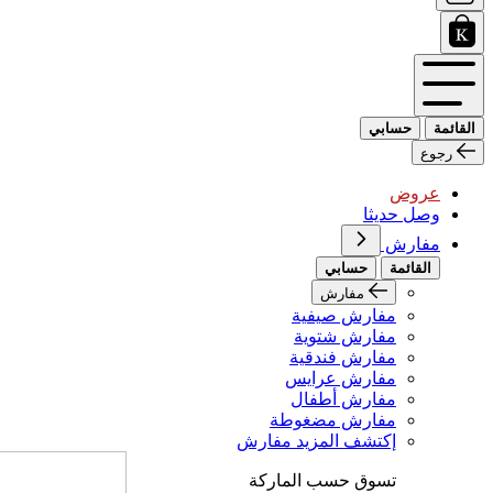
القائمة
حسابي
رجوع
عروض
وصل حديثا
مفارش
القائمة
حسابي
مفارش
مفارش صيفية
مفارش شتوية
مفارش فندقية
مفارش عرايس
مفارش أطفال
مفارش مضغوطة
إكتشف المزيد مفارش
تسوق حسب الماركة