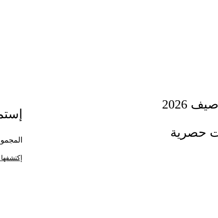
ف 2026
إستمت
ت حصرية
المجموع
إكتشفها 