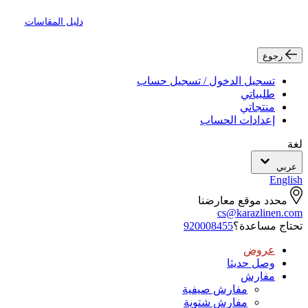
دليل المقاسات
رجوع
تسجيل الدخول / تسجيل حساب
طلبياتي
منتجاتي
إعدادات الحساب
لغة
عربي
English
محدد موقع معارضنا
cs@karazlinen.com
تحتاج مساعدة؟
920008455
عروض
وصل حديثا
مفارش
مفارش صيفية
مفارش شتوية