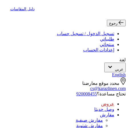
دليل المقاسات
رجوع
تسجيل الدخول / تسجيل حساب
طلبياتي
منتجاتي
إعدادات الحساب
لغة
عربي
English
محدد موقع معارضنا
cs@karazlinen.com
تحتاج مساعدة؟
920008455
عروض
وصل حديثا
مفارش
مفارش صيفية
مفارش شتوية