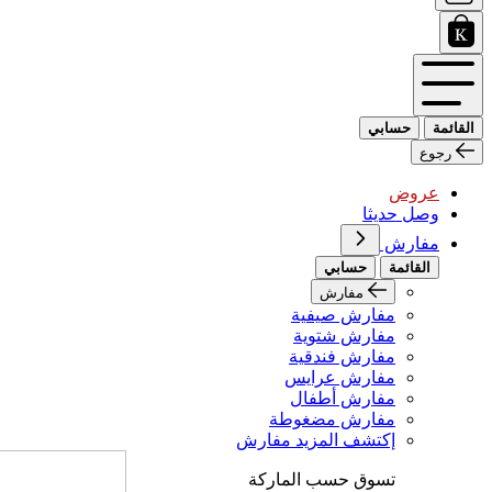
القائمة
حسابي
رجوع
عروض
وصل حديثا
مفارش
القائمة
حسابي
مفارش
مفارش صيفية
مفارش شتوية
مفارش فندقية
مفارش عرايس
مفارش أطفال
مفارش مضغوطة
إكتشف المزيد مفارش
تسوق حسب الماركة