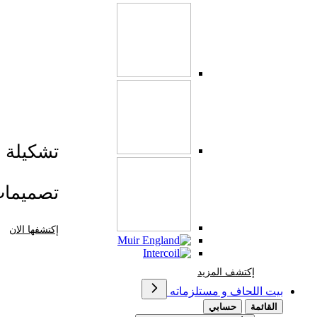
تشكيلة صي
تصميما
إكتشفها الان
إكتشف المزيد Brands At Karaz Linen
إكتشف المزيد
بيت اللحاف و مستلزماته
القائمة
حسابي