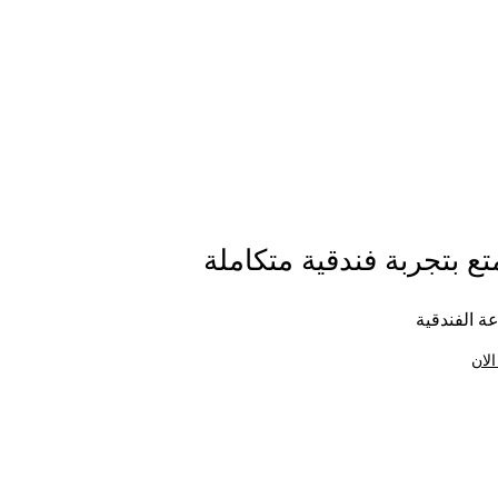
ع بتجربة فندقية متكاملة
ة الفندقية
الان