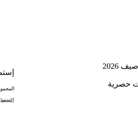
ف 2026
إستمت
ت حصرية
المجموع
إكتشفها 