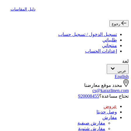
دليل المقاسات
رجوع
تسجيل الدخول / تسجيل حساب
طلبياتي
منتجاتي
إعدادات الحساب
لغة
عربي
English
محدد موقع معارضنا
cs@karazlinen.com
تحتاج مساعدة؟
920008455
عروض
وصل حديثا
مفارش
مفارش صيفية
مفارش شتوية