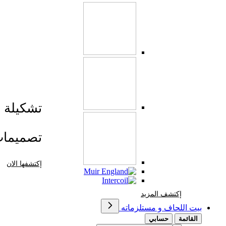
تشكيلة صي
تصميما
إكتشفها الان
إكتشف المزيد Brands At Karaz Linen
إكتشف المزيد
بيت اللحاف و مستلزماته
القائمة
حسابي