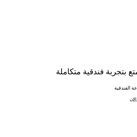
ع بتجربة فندقية متكاملة
ة الفندقية
الان