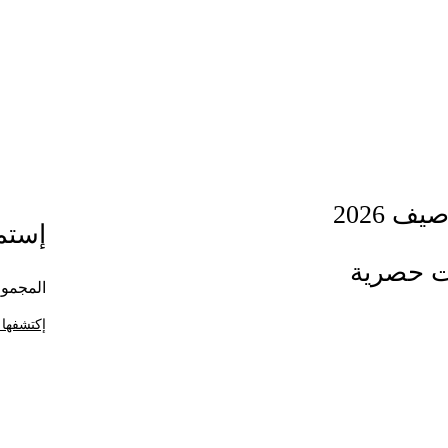
ف 2026
إستمت
ت حصرية
المجموع
إكتشفها 