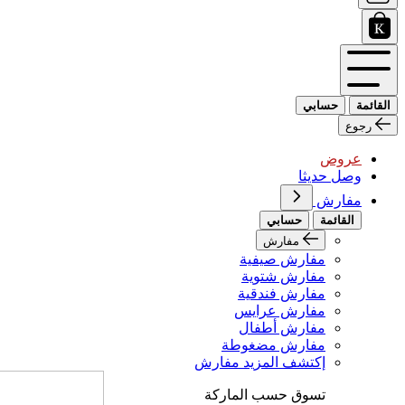
القائمة
حسابي
رجوع
عروض
وصل حديثا
مفارش
القائمة
حسابي
مفارش
مفارش صيفية
مفارش شتوية
مفارش فندقية
مفارش عرايس
مفارش أطفال
مفارش مضغوطة
إكتشف المزيد مفارش
تسوق حسب الماركة