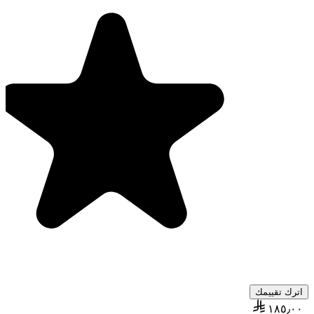
اترك تقييمك
١٨٥٫٠٠