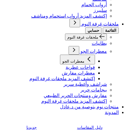
أرواب الحمام
سليبرز
إكتشف المزيد أرواب استحمام ومناشف
ملحقات غرفة النوم
القائمة
حسابي
ملحقات غرفة النوم
بطانيات
معطرات الجو
معطرات الجو
فواحات عطرية
معطرات مفارش
إكتشف المزيد ملحقات غرفة النوم
شراشف وأغطية سرير
بيجامات حرير
مفارش ومنتجات الحرير الطبيعي
إكتشف المزيد ملحقات غرفة النوم
منتجات نوم بتوصية من د.عادل
المدونة
دليل المقاسات
جديدنا