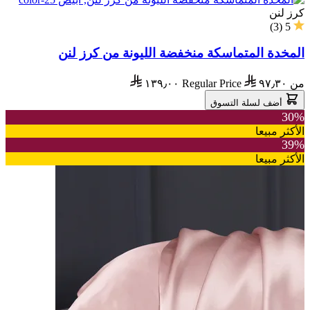
كرز لنن
)
3
(
5
المخدة المتماسكة منخفضة الليونة من كرز لنن
من
٩٧٫٣٠
Regular Price
١٣٩٫٠٠
أضف لسلة التسوق
30%
الأكثر مبيعا
39%
الأكثر مبيعا