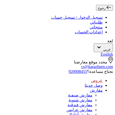
رجوع
تسجيل الدخول / تسجيل حساب
طلبياتي
منتجاتي
إعدادات الحساب
لغة
عربي
English
محدد موقع معارضنا
cs@karazlinen.com
تحتاج مساعدة؟
920008455
عروض
وصل حديثا
مفارش
مفارش صيفية
مفارش شتوية
مفارش فندقية
مفارش عرايس
مفارش أطفال