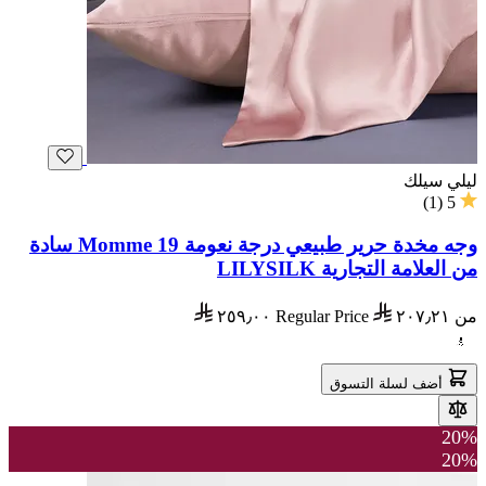
ليلي سيلك
)
1
(
5
وجه مخدة حرير طبيعي درجة نعومة 19 Momme سادة
من العلامة التجارية LILYSILK
من
٢٠٧٫٢١
Regular Price
٢٥٩٫٠٠
أضف لسلة التسوق
20%
20%