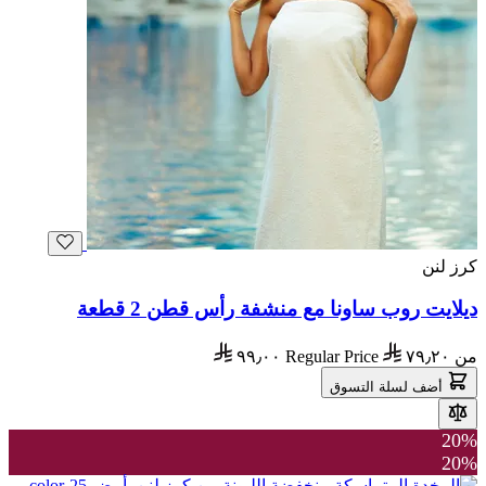
كرز لنن
ديلايت روب ساونا مع منشفة رأس قطن 2 قطعة
من
٧٩٫٢٠
Regular Price
٩٩٫٠٠
أضف لسلة التسوق
20%
20%