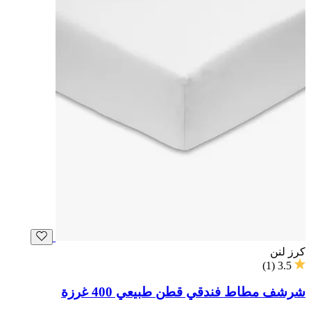
كرز لنن
)
1
(
3.5
شرشف مطاط فندقي قطن طبيعي 400 غرزة