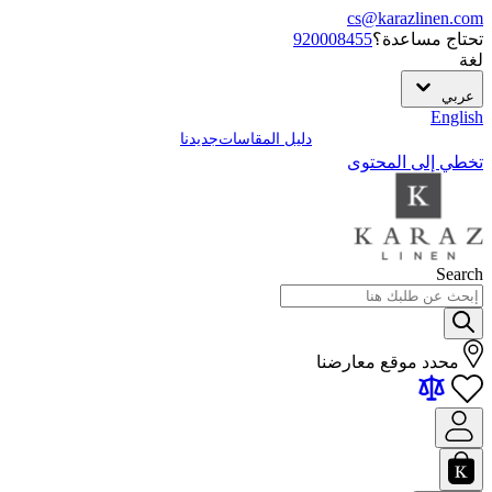
cs@karazlinen.com
تحتاج مساعدة؟
920008455
لغة
عربي
English
دليل المقاسات
جديدنا
تخطي إلى المحتوى
Search
محدد موقع معارضنا