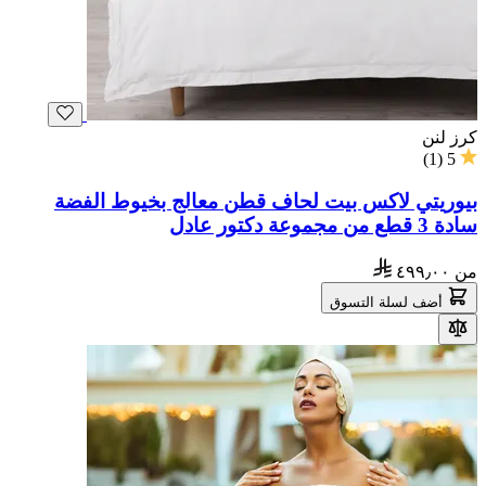
كرز لنن
)
1
(
5
بيوريتي لاكس بيت لحاف قطن معالج بخيوط الفضة
سادة 3 قطع من مجموعة دكتور عادل
من
٤٩٩٫٠٠
أضف لسلة التسوق