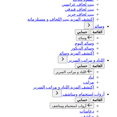
بيت لحاف عرايسي
بيت لحاف فندقي
بيت لحاف حرير
إكتشف المزيد بيت اللحاف و مستلزماته
وسائد
القائمة
حسابي
وسائد
وسائد النوم
وسائد الديكور
إكتشف المزيد وسائد
اللباد و مراتب السرير
القائمة
حسابي
اللباد و مراتب السرير
لباد
مراتب
إكتشف المزيد اللباد و مراتب السرير
أرواب استحمام ومناشف
القائمة
حسابي
أرواب استحمام ومناشف
دعاسات
مناشف