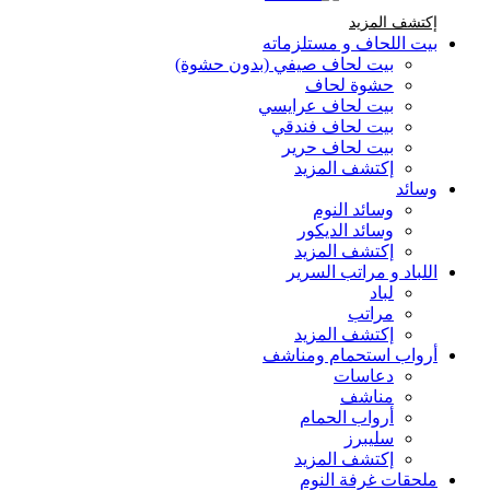
إكتشف المزيد Brands At Karaz Linen
إكتشف المزيد
بيت اللحاف و مستلزماته
بيت لحاف صيفي (بدون حشوة)
حشوة لحاف
بيت لحاف عرايسي
بيت لحاف فندقي
بيت لحاف حرير
إكتشف المزيد
وسائد
وسائد النوم
وسائد الديكور
إكتشف المزيد
اللباد و مراتب السرير
لباد
مراتب
إكتشف المزيد
أرواب استحمام ومناشف
دعاسات
مناشف
أرواب الحمام
سليبرز
إكتشف المزيد
ملحقات غرفة النوم