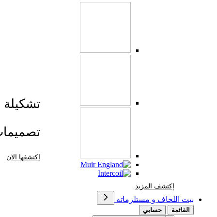
تشكيلة صي
تصميما
إكتشفها الان
إكتشف المزيد Brands At Karaz Linen
إكتشف المزيد
بيت اللحاف و مستلزماته
القائمة
حسابي