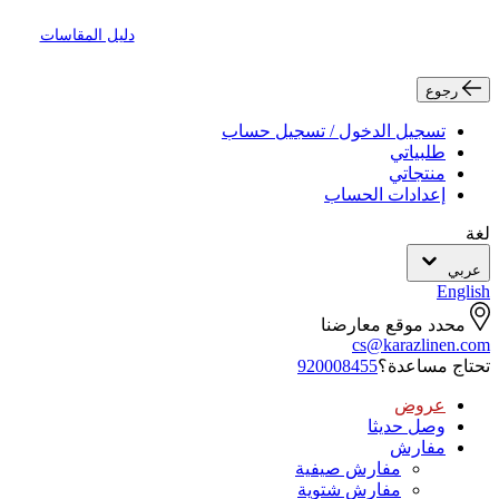
دليل المقاسات
رجوع
تسجيل الدخول / تسجيل حساب
طلبياتي
منتجاتي
إعدادات الحساب
لغة
عربي
English
محدد موقع معارضنا
cs@karazlinen.com
تحتاج مساعدة؟
920008455
عروض
وصل حديثا
مفارش
مفارش صيفية
مفارش شتوية