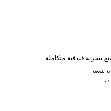
ع بتجربة فندقية متكاملة
ة الفندقية
الان