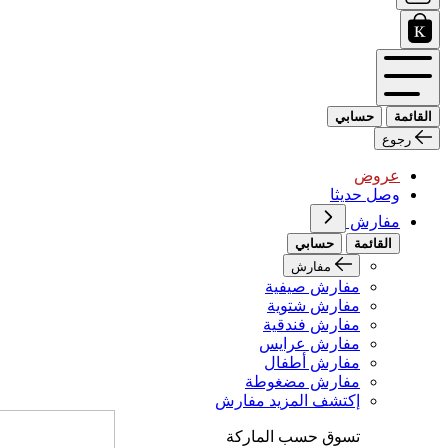
القائمة
حسابي
رجوع
عروض
وصل حديثا
مفارش
القائمة
حسابي
مفارش
مفارش صيفية
مفارش شتوية
مفارش فندقية
مفارش عرايس
مفارش أطفال
مفارش مضغوطة
إكتشف المزيد مفارش
تسوق حسب الماركة