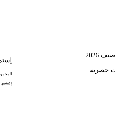
ف 2026
إستمت
ت حصرية
المجموع
إكتشفها 