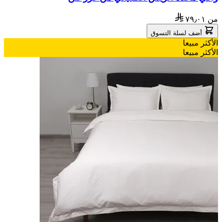
من
٧٩٫٠١
أضف لسلة التسوق
الأكثر مبيعا
الأكثر مبيعا