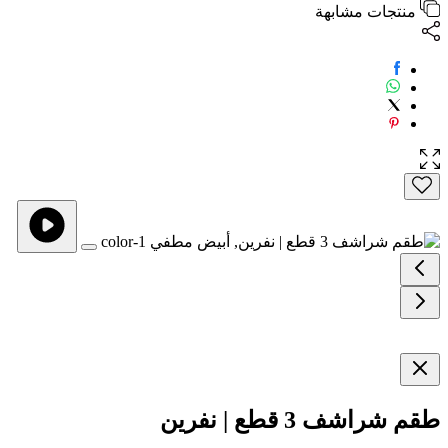
منتجات مشابهة
طقم شراشف 3 قطع | نفرين