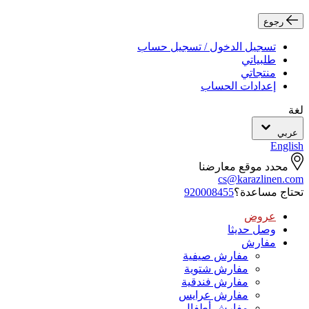
رجوع
تسجيل الدخول / تسجيل حساب
طلبياتي
منتجاتي
إعدادات الحساب
لغة
عربي
English
محدد موقع معارضنا
cs@karazlinen.com
تحتاج مساعدة؟
920008455
عروض
وصل حديثا
مفارش
مفارش صيفية
مفارش شتوية
مفارش فندقية
مفارش عرايس
مفارش أطفال