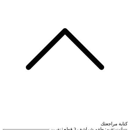
كتابة مراجعتك
انت تقيم:
طقم شراشف 3 قطع | نفرين