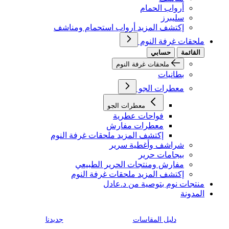
أرواب الحمام
سليبرز
إكتشف المزيد أرواب استحمام ومناشف
ملحقات غرفة النوم
القائمة
حسابي
ملحقات غرفة النوم
بطانيات
معطرات الجو
معطرات الجو
فواحات عطرية
معطرات مفارش
إكتشف المزيد ملحقات غرفة النوم
شراشف وأغطية سرير
بيجامات حرير
مفارش ومنتجات الحرير الطبيعي
إكتشف المزيد ملحقات غرفة النوم
منتجات نوم بتوصية من د.عادل
المدونة
دليل المقاسات
جديدنا