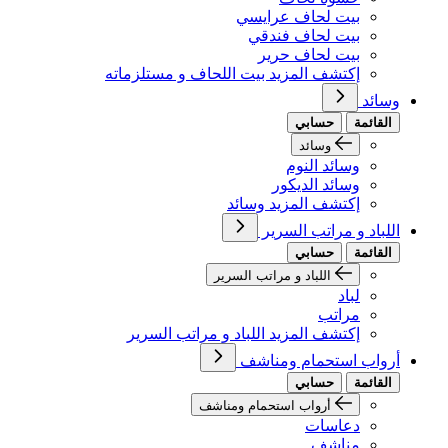
بيت لحاف عرايسي
بيت لحاف فندقي
بيت لحاف حرير
إكتشف المزيد بيت اللحاف و مستلزماته
وسائد
القائمة
حسابي
وسائد
وسائد النوم
وسائد الديكور
إكتشف المزيد وسائد
اللباد و مراتب السرير
القائمة
حسابي
اللباد و مراتب السرير
لباد
مراتب
إكتشف المزيد اللباد و مراتب السرير
أرواب استحمام ومناشف
القائمة
حسابي
أرواب استحمام ومناشف
دعاسات
مناشف