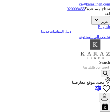
cs@karazlinen.com
تحتاج مساعدة؟
920008455
لغة
عربي
English
دليل المقاسات
جديدنا
تخطي إلى المحتوى
Search
محدد موقع معارضنا