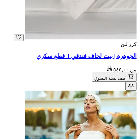
كرز لنن
الجوهرة | بيت لحاف فندقي 3 قطع سكري
من
٥٤٥٫٠٠
أضف لسلة التسوق