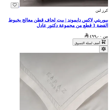
كرز لنن
بيوريتي لاكس دايموند | بيت لحاف قطن معالج بخيوط
الفضة 3 قطع من مجموعة دكتور عادل
من
٤٩٩٫٠٠
أضف لسلة التسوق