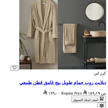
كرز لنن
ديلايت روب حمام طويل بيج غامق قطن طبيعي
من
١٥٩٫١٩
Regular Price
١٩٩٫٠٠
أضف لسلة التسوق