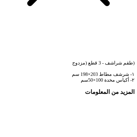
(طقم شراشف - 3 قطع (مزدوج
١- شرشف مطاط 203×198 سم
٢- أكياس مخدة 100×50سم
المزيد من المعلومات