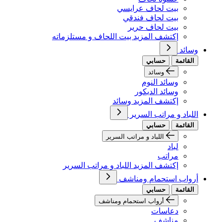
بيت لحاف عرايسي
بيت لحاف فندقي
بيت لحاف حرير
إكتشف المزيد بيت اللحاف و مستلزماته
وسائد
القائمة
حسابي
وسائد
وسائد النوم
وسائد الديكور
إكتشف المزيد وسائد
اللباد و مراتب السرير
القائمة
حسابي
اللباد و مراتب السرير
لباد
مراتب
إكتشف المزيد اللباد و مراتب السرير
أرواب استحمام ومناشف
القائمة
حسابي
أرواب استحمام ومناشف
دعاسات
مناشف