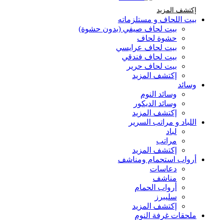
إكتشف المزيد Brands At Karaz Linen
إكتشف المزيد
بيت اللحاف و مستلزماته
بيت لحاف صيفي (بدون حشوة)
حشوة لحاف
بيت لحاف عرايسي
بيت لحاف فندقي
بيت لحاف حرير
إكتشف المزيد
وسائد
وسائد النوم
وسائد الديكور
إكتشف المزيد
اللباد و مراتب السرير
لباد
مراتب
إكتشف المزيد
أرواب استحمام ومناشف
دعاسات
مناشف
أرواب الحمام
سليبرز
إكتشف المزيد
ملحقات غرفة النوم