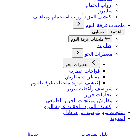
أرواب الحمام
سليبرز
إكتشف المزيد أرواب استحمام ومناشف
ملحقات غرفة النوم
القائمة
حسابي
ملحقات غرفة النوم
بطانيات
معطرات الجو
معطرات الجو
فواحات عطرية
معطرات مفارش
إكتشف المزيد ملحقات غرفة النوم
شراشف وأغطية سرير
بيجامات حرير
مفارش ومنتجات الحرير الطبيعي
إكتشف المزيد ملحقات غرفة النوم
منتجات نوم بتوصية من د.عادل
المدونة
دليل المقاسات
جديدنا