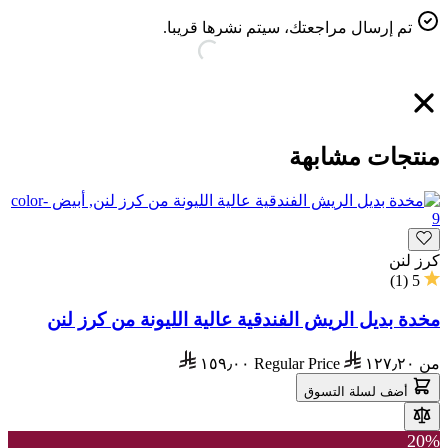
تم إرسال مراجعتك، سيتم نشرها قريبا.
منتجات مشابهة
كرز لنن
)
1
(
5
مخدة بديل الريش الفندقية عالية الليونة من كرز لنن
من
١٢٧٫٢٠
Regular Price
١٥٩٫٠٠
أضف لسلة التسوق
20%