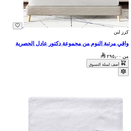
كرز لنن
واقي مرتبة النوم من مجموعة دكتور عادل الحصرية
من
٢٩٥٫٠٠
أضف لسلة التسوق