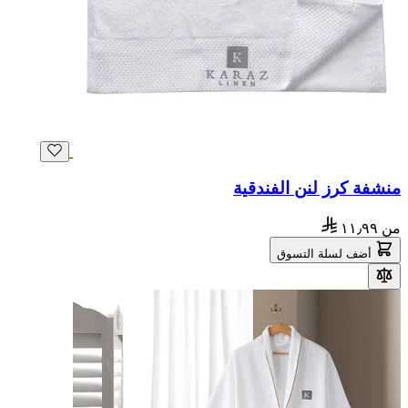
منشفة كرز لنن الفندقية
من
١١٫٩٩
أضف لسلة التسوق