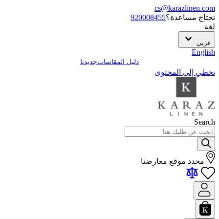
cs@karazlinen.com
تحتاج مساعدة؟
920008455
لغة
عربي
English
دليل المقاسات
جديدنا
تخطي إلى المحتوى
Search
محدد موقع معارضنا