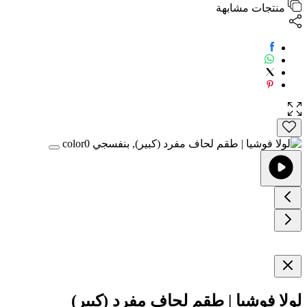
منتجات مشابهة
لولا فوشيا | طقم لحاف مفرد (كبير)