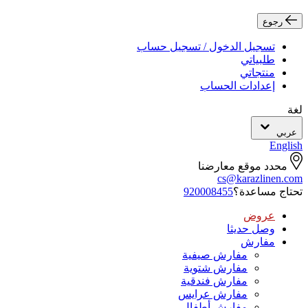
رجوع
تسجيل الدخول / تسجيل حساب
طلبياتي
منتجاتي
إعدادات الحساب
لغة
عربي
English
محدد موقع معارضنا
cs@karazlinen.com
تحتاج مساعدة؟
920008455
عروض
وصل حديثا
مفارش
مفارش صيفية
مفارش شتوية
مفارش فندقية
مفارش عرايس
مفارش أطفال