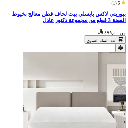
)
1
(
5
بيوريتي لاكس بايسلي بيت لحاف قطن معالج بخيوط
الفضة 3 قطع من مجموعة دكتور عادل
من
٤٩٩٫٠٠
أضف لسلة التسوق