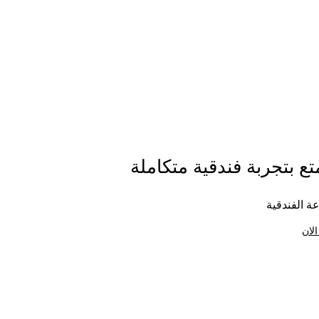
ع بتجربة فندقية متكاملة
ة الفندقية
الان