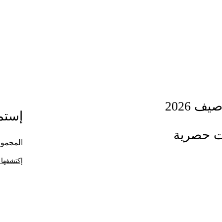
ف 2026
إستمت
ت حصرية
المجموع
إكتشفها 