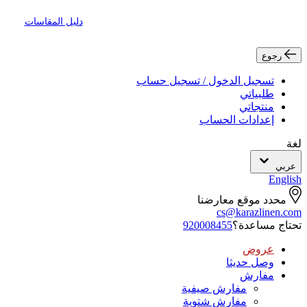
دليل المقاسات
رجوع
تسجيل الدخول / تسجيل حساب
طلبياتي
منتجاتي
إعدادات الحساب
لغة
عربي
English
محدد موقع معارضنا
cs@karazlinen.com
تحتاج مساعدة؟
920008455
عروض
وصل حديثا
مفارش
مفارش صيفية
مفارش شتوية