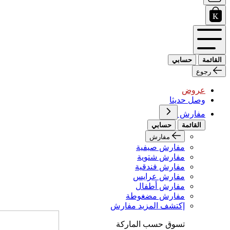
القائمة
حسابي
رجوع
عروض
وصل حديثا
مفارش
القائمة
حسابي
مفارش
مفارش صيفية
مفارش شتوية
مفارش فندقية
مفارش عرايس
مفارش أطفال
مفارش مضغوطة
إكتشف المزيد مفارش
تسوق حسب الماركة