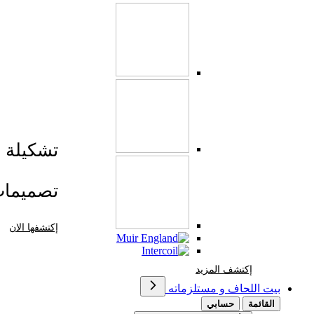
تشكيلة صي
تصميما
إكتشفها الان
إكتشف المزيد Brands At Karaz Linen
إكتشف المزيد
بيت اللحاف و مستلزماته
القائمة
حسابي