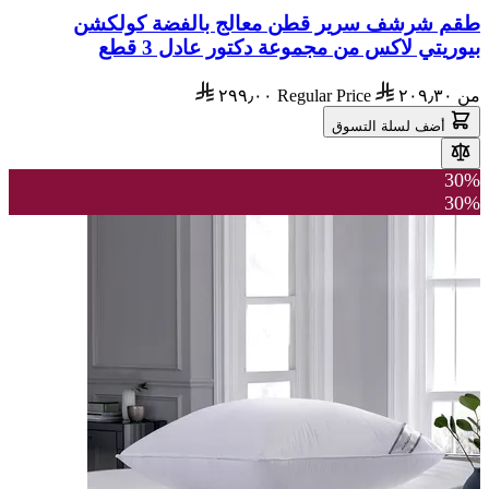
طقم شرشف سرير قطن معالج بالفضة كولكشن
بيوريتي لاكس من مجموعة دكتور عادل 3 قطع
من
٢٠٩٫٣٠
Regular Price
٢٩٩٫٠٠
أضف لسلة التسوق
30%
30%