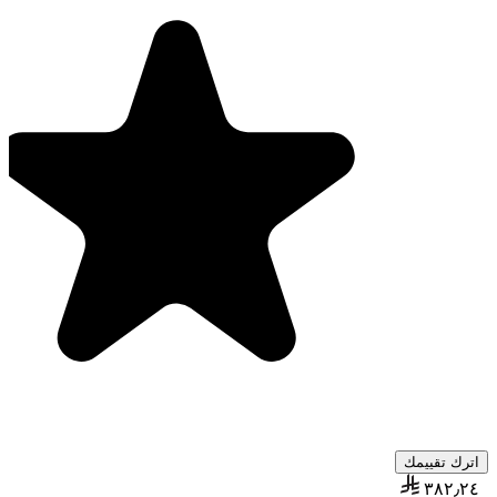
اترك تقييمك
٣٨٢٫٢٤