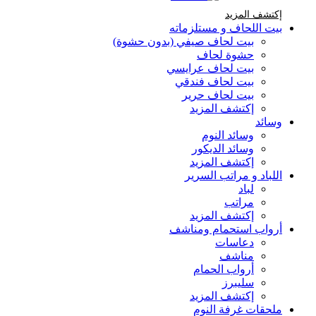
إكتشف المزيد Brands At Karaz Linen
إكتشف المزيد
بيت اللحاف و مستلزماته
بيت لحاف صيفي (بدون حشوة)
حشوة لحاف
بيت لحاف عرايسي
بيت لحاف فندقي
بيت لحاف حرير
إكتشف المزيد
وسائد
وسائد النوم
وسائد الديكور
إكتشف المزيد
اللباد و مراتب السرير
لباد
مراتب
إكتشف المزيد
أرواب استحمام ومناشف
دعاسات
مناشف
أرواب الحمام
سليبرز
إكتشف المزيد
ملحقات غرفة النوم