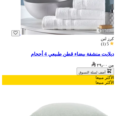
كرز لنن
)
1
(
5
ديلايت منشفة بيضاء قطن طبيعي 4 أحجام
من
٢٩٫٠٠
أضف لسلة التسوق
الأكثر مبيعا
الأكثر مبيعا