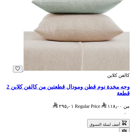
كالفن كلاين
وجه مخدة نوم قطن ومودال قطعتين من كالفن كلاين 2
قطعة
من
١١٨٫٠٠
Regular Price
٢٩٥٫٠١
أضف لسلة التسوق