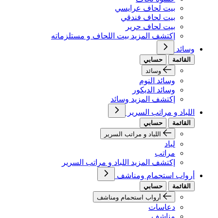
بيت لحاف عرايسي
بيت لحاف فندقي
بيت لحاف حرير
إكتشف المزيد بيت اللحاف و مستلزماته
وسائد
القائمة
حسابي
وسائد
وسائد النوم
وسائد الديكور
إكتشف المزيد وسائد
اللباد و مراتب السرير
القائمة
حسابي
اللباد و مراتب السرير
لباد
مراتب
إكتشف المزيد اللباد و مراتب السرير
أرواب استحمام ومناشف
القائمة
حسابي
أرواب استحمام ومناشف
دعاسات
مناشف