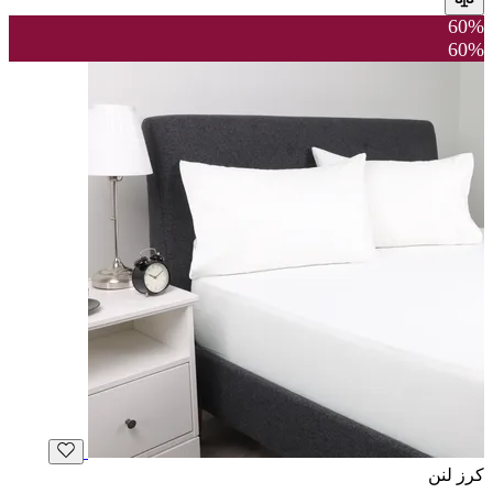
60%
60%
كرز لنن