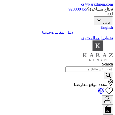
cs@karazlinen.com
تحتاج مساعدة؟
920008455
لغة
عربي
English
دليل المقاسات
جديدنا
تخطي إلى المحتوى
Search
محدد موقع معارضنا