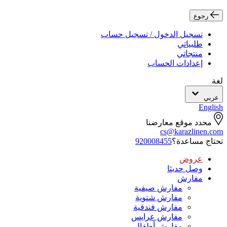
رجوع
تسجيل الدخول / تسجيل حساب
طلبياتي
منتجاتي
إعدادات الحساب
لغة
عربي
English
محدد موقع معارضنا
cs@karazlinen.com
تحتاج مساعدة؟
920008455
عروض
وصل حديثا
مفارش
مفارش صيفية
مفارش شتوية
مفارش فندقية
مفارش عرايس
مفارش أطفال