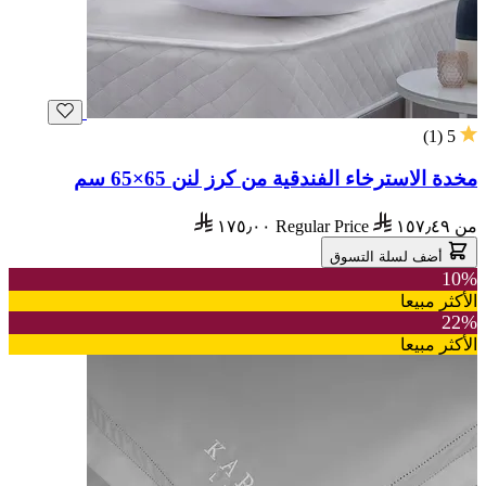
)
1
(
5
مخدة الاسترخاء الفندقية من كرز لنن 65×65 سم
من
١٥٧٫٤٩
Regular Price
١٧٥٫٠٠
أضف لسلة التسوق
10%
الأكثر مبيعا
22%
الأكثر مبيعا