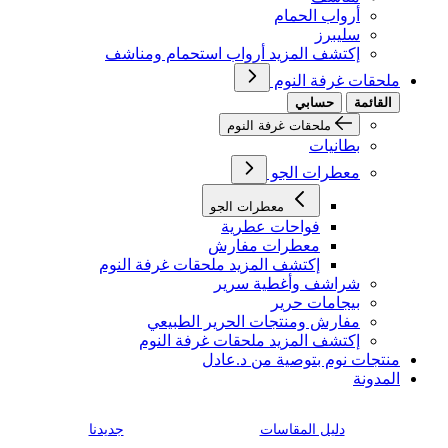
أرواب الحمام
سليبرز
إكتشف المزيد أرواب استحمام ومناشف
ملحقات غرفة النوم
القائمة
حسابي
ملحقات غرفة النوم
بطانيات
معطرات الجو
معطرات الجو
فواحات عطرية
معطرات مفارش
إكتشف المزيد ملحقات غرفة النوم
شراشف وأغطية سرير
بيجامات حرير
مفارش ومنتجات الحرير الطبيعي
إكتشف المزيد ملحقات غرفة النوم
منتجات نوم بتوصية من د.عادل
المدونة
دليل المقاسات
جديدنا