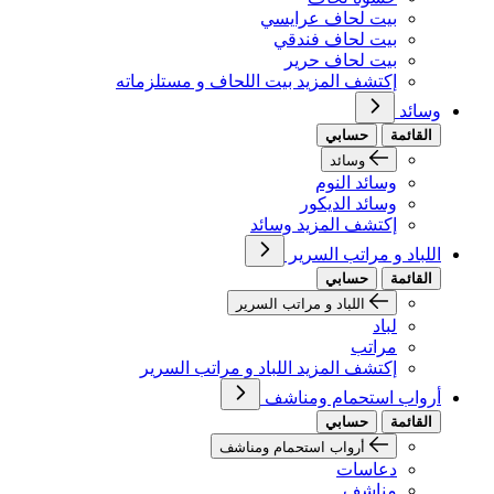
بيت لحاف عرايسي
بيت لحاف فندقي
بيت لحاف حرير
إكتشف المزيد بيت اللحاف و مستلزماته
وسائد
القائمة
حسابي
وسائد
وسائد النوم
وسائد الديكور
إكتشف المزيد وسائد
اللباد و مراتب السرير
القائمة
حسابي
اللباد و مراتب السرير
لباد
مراتب
إكتشف المزيد اللباد و مراتب السرير
أرواب استحمام ومناشف
القائمة
حسابي
أرواب استحمام ومناشف
دعاسات
مناشف