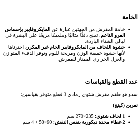
الخامة
خامة المفرش من الجهتين عبارة عن
المايكروفايبر بإحساس
الفرو الناعم
، تمنح دفئًا مثاليًا وملمسًا مريحًا على البشرة في
ليالي الشتاء الباردة.
حشوة اللحاف من المايكروفايبر الخام غير المكرر،
اخترناها
لأنها حشوة خفيفة الوزن ومريحة للنوم وتوفر الدفء المتوازن
والعزل الحراري الممتاز للمفرش.
عدد القطع والقياسات
سدو هو طقم مفرش شتوي رمادي 3 قطع متوفر بقياسين:
نفرين (كينج)
1 لحاف شتوي:
235×270 سم
2 غطاء مخدة ديكورية بنفس النقش:
90×50 + 4 سم