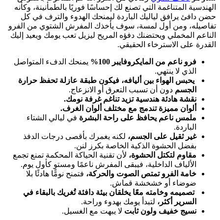
الهندسية المتناغمة التي تصنع لك إحساسًا فوريًا بالطمأنينة، وكأنه
حضن دافئ يرافق لياليك الباردة ليمنحك الهدوء والترف في كل
تفاصيله، ومن أول لمسة، سوف يأخذك المفرش الشتوي من الفرو
الناعم المخملي ويحتضنك دفؤه المريح ليزيل تعب يومك ويعيد إليك
القدرة على الاسترخاء الحقيقي.
فرو ناعم من المايكروفايبر 100%
يمنحك الدفء المتواصل
الذي لا ينتهي.
يحبس الهواء بين أليافه، فيكون طبقة عازلة تحفظ حرارة
الجسم
دون أن تسبب التعرق أو الانزعاج.
نقشة هادئة هندسية تزيد تناغم غرفة نومك.
ألوان مميزة تندمج مع مختلف ألوان الغرف.
ملمس ناعم يحافظ على راحة البشرة
في ليالي الشتاء
الباردة.
غير ثقيل على الجسم،
لكنه يغمرك بأقصى درجات الدفذ
بفضل الحشوة الذكية الخاصة بكرز لنن.
مقاوم لتكتل الحشوة،
لأن تقنية الحياكة المحكمة تمنع تجمع
الألياف الداخلية، فيبقى المفرش ناعمًا ومستوٍ كأول يوم.
خامة الفرو تمتص الصوت والحركة،
فتمنح نومًا هادئًا بلا
ضوضاء أو خشخشة قماش.
تصميمه وخامته معًا يخلقان بيئة دافئة تُغريك بالبقاء في
السرير أكثر،
لتبدأ يومك بهدوء وراحة.
نسيج خفيف ولون ثابت
لا يبهت مع الغسيل.