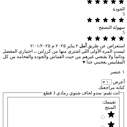
الجودة
5
سهولة التصفح
5
استعراض عن طريق
أمل
٢ يناير ٢٠٢٥ م
٢/٠١/٢٠٢٥
ليست المره الأولى اللي اشتري منها من كرزلنن ،، اختياري المفضل
ودائماً ولا يقنعني غيرهم من حيث القماش والجوده والفخامه من كل
المقاييس يعجبني جدا ♥️
١ عنصر
أعرض
كتابة مراجعتك
انت تقيم:
سدو لحاف شتوي رمادي 3 قطع
تقييمك:
المنتج