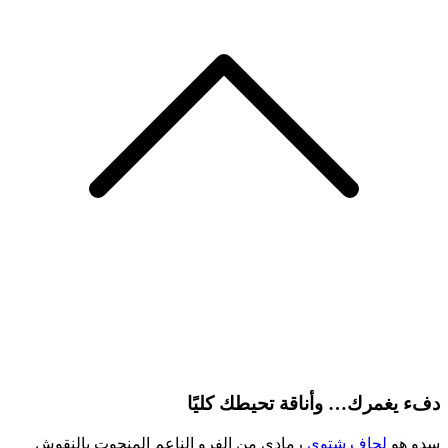
دفء يغمرك… وأناقة تحيطك كليًا
سدو هو
لحاف شتوي
رمادي من الفرو الناعم المنحوت بالنقوش