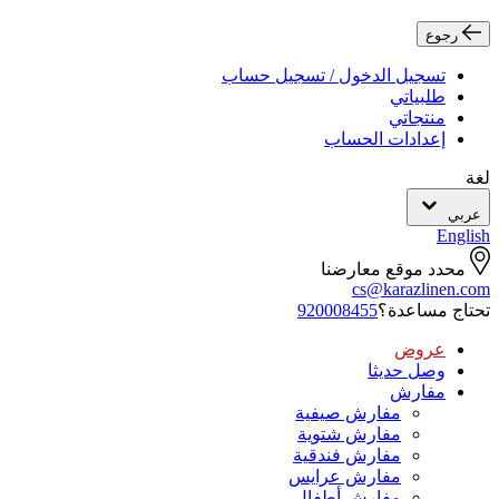
رجوع
تسجيل الدخول / تسجيل حساب
طلبياتي
منتجاتي
إعدادات الحساب
لغة
عربي
English
محدد موقع معارضنا
cs@karazlinen.com
تحتاج مساعدة؟
920008455
عروض
وصل حديثا
مفارش
مفارش صيفية
مفارش شتوية
مفارش فندقية
مفارش عرايس
مفارش أطفال