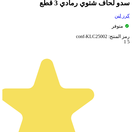
سدو لحاف شتوي رمادي 3 قطع
كرز لنن
متوفر
رمز المنتج:
conf-KLC25002
1
5