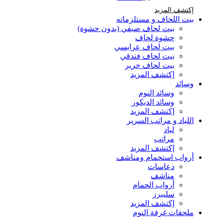
إكتشف المزيد Brands At Karaz Linen
إكتشف المزيد
بيت اللحاف و مستلزماته
بيت لحاف صيفي (بدون حشوة)
حشوة لحاف
بيت لحاف عرايسي
بيت لحاف فندقي
بيت لحاف حرير
إكتشف المزيد
وسائد
وسائد النوم
وسائد الديكور
إكتشف المزيد
اللباد و مراتب السرير
لباد
مراتب
إكتشف المزيد
أرواب استحمام ومناشف
دعاسات
مناشف
أرواب الحمام
سليبرز
إكتشف المزيد
ملحقات غرفة النوم