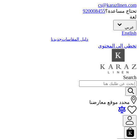
cs@karazlinen.com
تحتاج مساعدة؟
920008455
لغة
عربي
English
دليل المقاسات
جديدنا
تخطي إلى المحتوى
Search
محدد موقع معارضنا