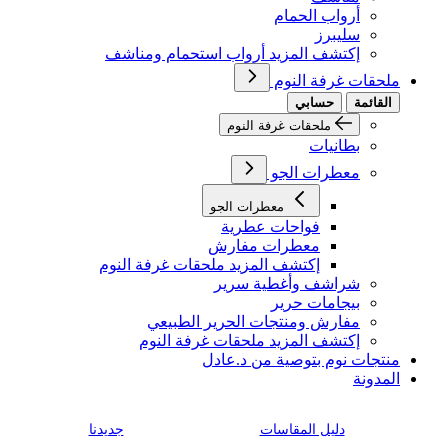
أرواب الحمام
سليبرز
إكتشف المزيد أرواب استحمام ومناشف
ملحقات غرفة النوم
القائمة
حسابي
ملحقات غرفة النوم
بطانيات
معطرات الجو
معطرات الجو
فواحات عطرية
معطرات مفارش
إكتشف المزيد ملحقات غرفة النوم
شراشف وأغطية سرير
بيجامات حرير
مفارش ومنتجات الحرير الطبيعي
إكتشف المزيد ملحقات غرفة النوم
منتجات نوم بتوصية من د.عادل
المدونة
دليل المقاسات
جديدنا