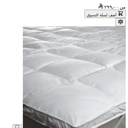
من
٢٩٩٫٠٠
أضف لسلة التسوق