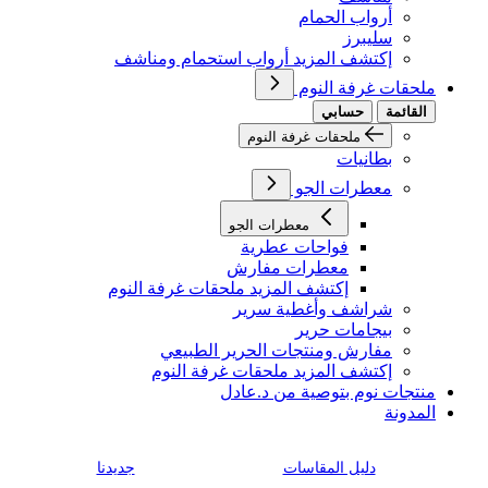
أرواب الحمام
سليبرز
إكتشف المزيد أرواب استحمام ومناشف
ملحقات غرفة النوم
القائمة
حسابي
ملحقات غرفة النوم
بطانيات
معطرات الجو
معطرات الجو
فواحات عطرية
معطرات مفارش
إكتشف المزيد ملحقات غرفة النوم
شراشف وأغطية سرير
بيجامات حرير
مفارش ومنتجات الحرير الطبيعي
إكتشف المزيد ملحقات غرفة النوم
منتجات نوم بتوصية من د.عادل
المدونة
دليل المقاسات
جديدنا