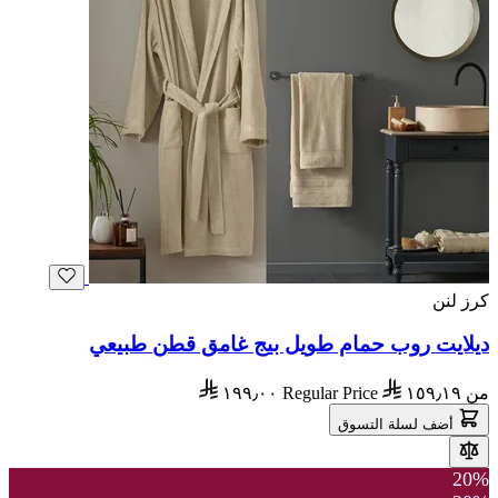
كرز لنن
ديلايت روب حمام طويل بيج غامق قطن طبيعي
من
١٥٩٫١٩
Regular Price
١٩٩٫٠٠
أضف لسلة التسوق
20%