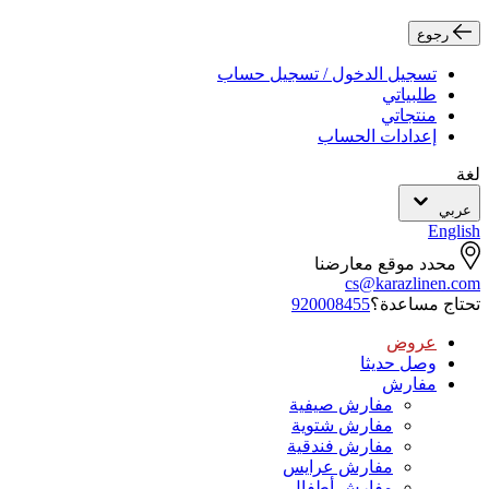
رجوع
تسجيل الدخول / تسجيل حساب
طلبياتي
منتجاتي
إعدادات الحساب
لغة
عربي
English
محدد موقع معارضنا
cs@karazlinen.com
تحتاج مساعدة؟
920008455
عروض
وصل حديثا
مفارش
مفارش صيفية
مفارش شتوية
مفارش فندقية
مفارش عرايس
مفارش أطفال