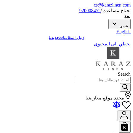
cs@karazlinen.com
تحتاج مساعدة؟
920008455
لغة
عربي
English
دليل المقاسات
جديدنا
تخطي إلى المحتوى
Search
محدد موقع معارضنا