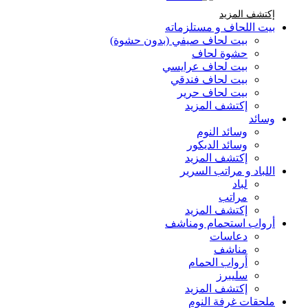
إكتشف المزيد Brands At Karaz Linen
إكتشف المزيد
بيت اللحاف و مستلزماته
بيت لحاف صيفي (بدون حشوة)
حشوة لحاف
بيت لحاف عرايسي
بيت لحاف فندقي
بيت لحاف حرير
إكتشف المزيد
وسائد
وسائد النوم
وسائد الديكور
إكتشف المزيد
اللباد و مراتب السرير
لباد
مراتب
إكتشف المزيد
أرواب استحمام ومناشف
دعاسات
مناشف
أرواب الحمام
سليبرز
إكتشف المزيد
ملحقات غرفة النوم