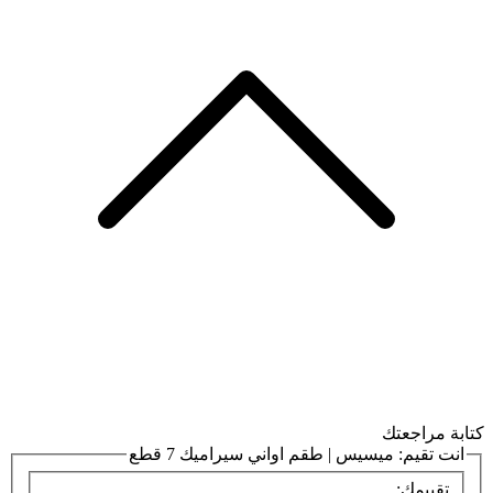
كتابة مراجعتك
انت تقيم:
ميسيس | طقم اواني سيراميك 7 قطع
تقييمك: