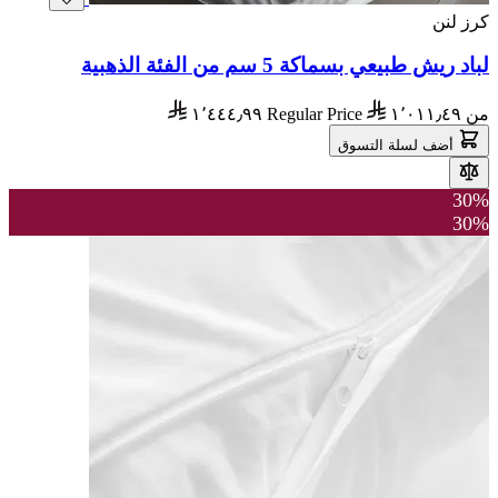
كرز لنن
لباد ريش طبيعي بسماكة 5 سم من الفئة الذهبية
من
١٬٠١١٫٤٩
Regular Price
١٬٤٤٤٫٩٩
أضف لسلة التسوق
30%
30%