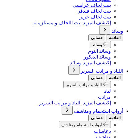
بيت لحاف عرايسي
بيت لحاف فندقي
بيت لحاف حرير
إكتشف المزيد بيت اللحاف و مستلزماته
وسائد
القائمة
حسابي
وسائد
وسائد النوم
وسائد الديكور
إكتشف المزيد وسائد
اللباد و مراتب السرير
القائمة
حسابي
اللباد و مراتب السرير
لباد
مراتب
إكتشف المزيد اللباد و مراتب السرير
أرواب استحمام ومناشف
القائمة
حسابي
أرواب استحمام ومناشف
دعاسات
مناشف