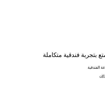
ع بتجربة فندقية متكاملة
ة الفندقية
الان