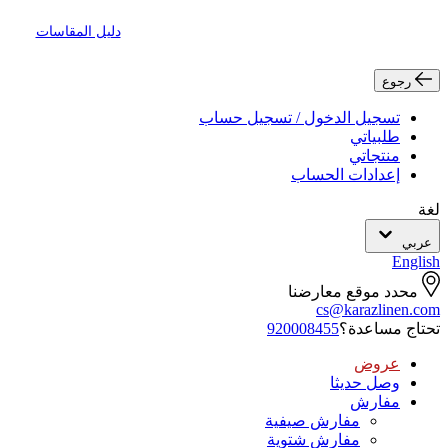
دليل المقاسات
رجوع
تسجيل الدخول / تسجيل حساب
طلبياتي
منتجاتي
إعدادات الحساب
لغة
عربي
English
محدد موقع معارضنا
cs@karazlinen.com
تحتاج مساعدة؟
920008455
عروض
وصل حديثا
مفارش
مفارش صيفية
مفارش شتوية