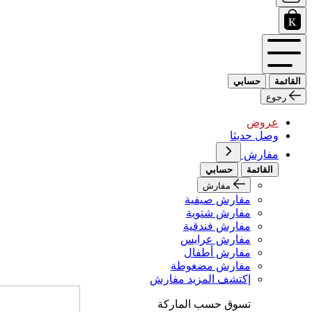
القائمة
حسابي
رجوع
عروض
وصل حديثا
مفارش
القائمة
حسابي
مفارش
مفارش صيفية
مفارش شتوية
مفارش فندقية
مفارش عرايس
مفارش أطفال
مفارش مضغوطة
إكتشف المزيد مفارش
تسوق حسب الماركة