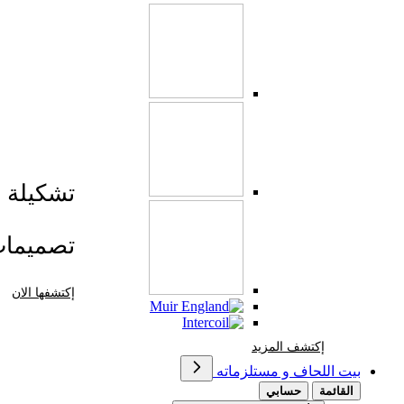
تشكيلة صي
تصميما
إكتشفها الان
إكتشف المزيد Brands At Karaz Linen
إكتشف المزيد
بيت اللحاف و مستلزماته
القائمة
حسابي