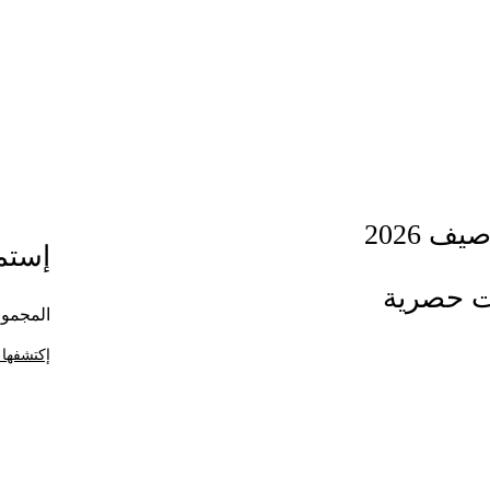
ف 2026
إستمت
ت حصرية
المجموع
إكتشفها 